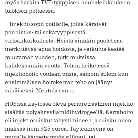
myös harkita TVT-tyyppisen nauhaleikkauksen
tuloksen pettäessä.
– Injektio sopii potilaille, jotka kärsivät
ponnistus- tai sekatyyppisestä
virtsankarkailusta. Heistä ainakin puolet saa
merkittävää apua hoidosta, ja vaikutus kestää
muutaman vuoden, tutkimuksissa
kahdeksankin vuotta. Tehon heiketessä
injektiohoito voidaan uusia, samoin silloin kun
ensimmäisen hoitokerran teho on jäänyt
vähäiseksi, Mentula sanoo.
HUS:ssa käytössä oleva periuretraalinen injektio
sisältää polyakryyliamidihydrogeeliä. Kertahoito
eli injektioruiskut tähystimineen ja ruiskuineen
maksaa noin 925 euroa. Täyteaineena on
muualla käytetty myös silikoni- tai