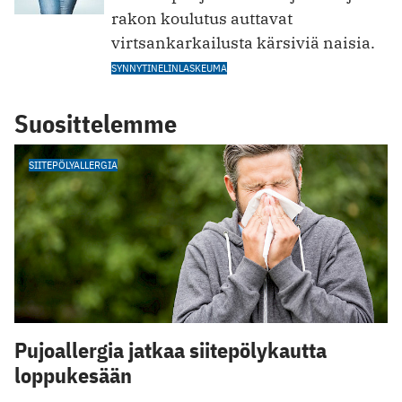
rakon koulutus auttavat
virtsankarkailusta kärsiviä naisia.
SYNNYTINELINLASKEUMA
Suosittelemme
SIITEPÖLYALLERGIA
Pujoallergia jatkaa siitepölykautta
loppukesään