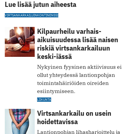
Lue lisää jutun aiheesta
VIRTSANKARKAILU
INKONTINENSSI
Kilpaurheilu varhais­
aikuisuudessa lisää naisen
riskiä virtsan­karkailuun
keski-iässä
Nykyinen fyysinen aktiivisuus ei
ollut yhteydessä lantionpohjan
toimintahäiriöiden oireiden
esiintymiseen.
LIIKUNTA
Virtsankarkailu on usein
hoidettavissa
Lantionpohjan lihasharjoittelu ja