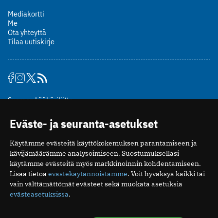
Mediakortti
Me
Ota yhteyttä
Tilaa uutiskirje
Suomen Lääkäriliitto
Mäkelänkatu 2, PL 49
Eväste- ja seuranta-asetukset
00510 Helsinki
puh. (09) 393 091
Käytämme evästeitä käyttökokemuksen parantamiseen ja
toimitus@potilaanlaakarilehti.fi
kävijämäärämme analysoimiseen. Suostumuksellasi
käytämme evästeitä myös markkinoinnin kohdentamiseen.
ISSN 2323-9476
Lisää tietoa
evästekäytännöistämme
. Voit hyväksyä kaikki tai
vain välttämättömät evästeet sekä muokata asetuksia
evästeasetuksissa
.