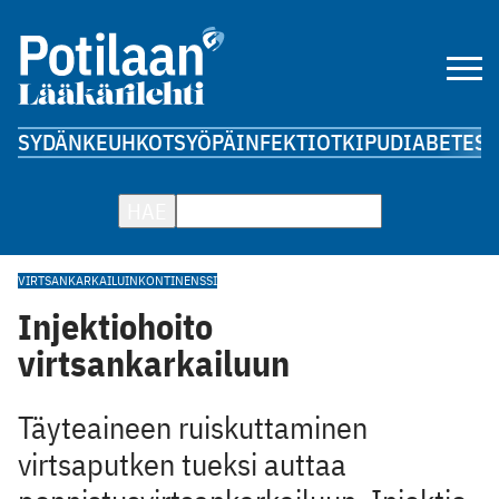
SYDÄN
KEUHKOT
SYÖPÄ
INFEKTIOT
KIPU
DIABETES
A
HAE
VIRTSANKARKAILU
INKONTINENSSI
Injektiohoito
virtsankarkailuun
Täyteaineen ruiskuttaminen
virtsaputken tueksi auttaa