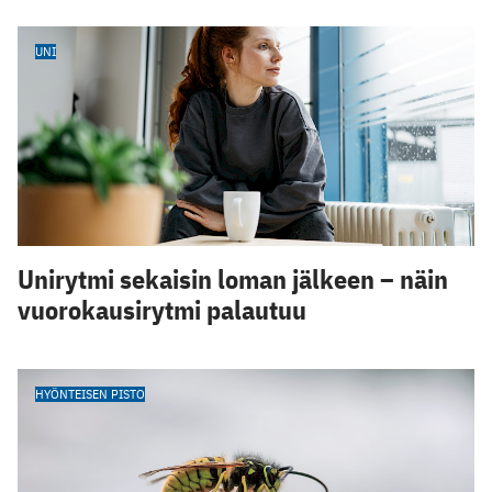
UNI
Unirytmi sekaisin loman jälkeen – näin
vuorokausirytmi palautuu
HYÖNTEISEN PISTO