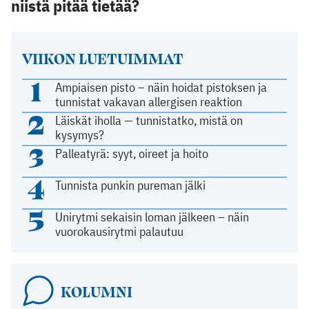
niistä pitää tietää?
VIIKON LUETUIMMAT
1
Ampiaisen pisto – näin hoidat pistoksen ja
tunnistat vakavan allergisen reaktion
2
Läiskät iholla — tunnistatko, mistä on
kysymys?
3
Palleatyrä: syyt, oireet ja hoito
4
Tunnista punkin pureman jälki
5
Unirytmi sekaisin loman jälkeen – näin
vuorokausirytmi palautuu
KOLUMNI