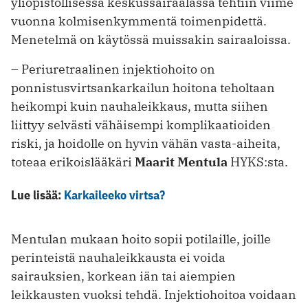
yliopistollisessa keskussairaalassa tehtiin viime
vuonna kolmisenkymmentä toimenpidettä.
Menetelmä on käytössä muissakin sairaaloissa.
– Periuretraalinen injektiohoito on
ponnistusvirtsankarkailun hoitona teholtaan
heikompi kuin nauhaleikkaus, mutta siihen
liittyy selvästi vähäisempi komplikaatioiden
riski, ja hoidolle on hyvin vähän vasta-aiheita,
toteaa erikoislääkäri
Maarit Mentula
HYKS:sta.
Lue lisää:
Karkaileeko virtsa?
Mentulan mukaan hoito sopii potilaille, joille
perinteistä nauhaleikkausta ei voida
sairauksien, korkean iän tai aiempien
leikkausten vuoksi tehdä. Injektiohoitoa voidaan