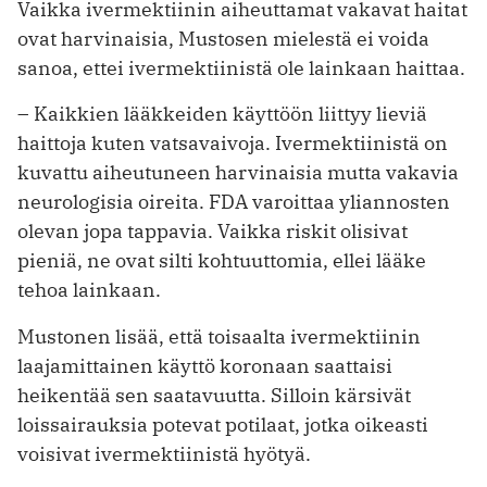
Vaikka ivermektiinin aiheuttamat vakavat haitat
ovat harvinaisia, Mustosen mielestä ei voida
sanoa, ettei ivermek­tiinistä ole lainkaan haittaa.
– Kaikkien lääkkeiden käyttöön liittyy lieviä
haittoja kuten vatsavaivoja. Ivermektiinistä on
kuvattu aiheutuneen harvinaisia mutta vakavia
neurologisia oireita. FDA varoittaa yliannosten
olevan jopa tappavia. Vaikka riskit olisivat
pieniä, ne ovat silti kohtuuttomia, ellei lääke
tehoa lainkaan.
Mustonen lisää, että toisaalta ivermektiinin
laajamittainen käyttö koronaan saattaisi
heikentää sen saatavuutta. Silloin kärsivät
loissairauksia potevat potilaat, jotka oikeasti
voisivat ivermektiinistä hyötyä.