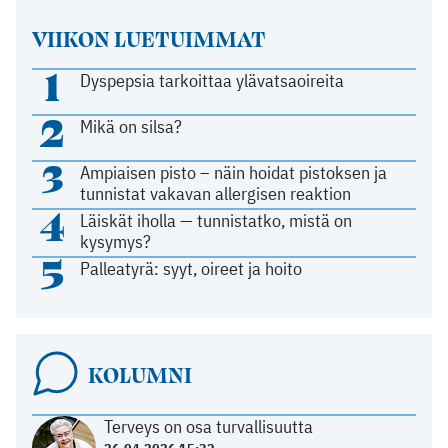
VIIKON LUETUIMMAT
1
Dyspepsia tarkoittaa ylävatsaoireita
2
Mikä on silsa?
3
Ampiaisen pisto – näin hoidat pistoksen ja
tunnistat vakavan allergisen reaktion
4
Läiskät iholla — tunnistatko, mistä on
kysymys?
5
Palleatyrä: syyt, oireet ja hoito
KOLUMNI
Terveys on osa turvallisuutta