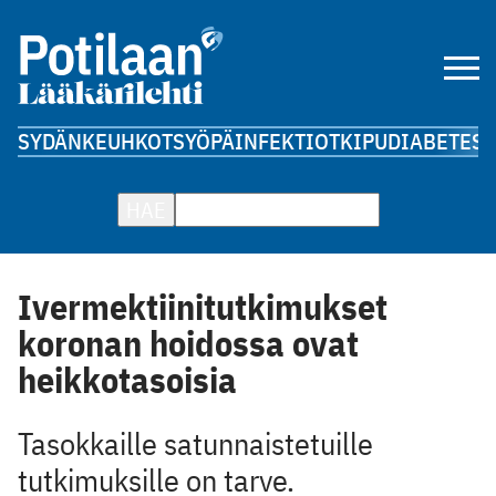
SYDÄN
KEUHKOT
SYÖPÄ
INFEKTIOT
KIPU
DIABETES
A
HAE
Ivermektiinitutkimukset
koronan hoidossa ovat
heikkotasoisia
Tasokkaille satunnaistetuille
tutkimuksille on tarve.