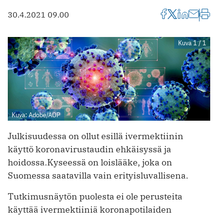
30.4.2021 09.00
Kuva 1 / 1
Kuva: Adobe/AOP
Julkisuudessa on ollut esillä ivermektiinin
käyttö koronavirustaudin ehkäisyssä ja
hoidossa.Kyseessä on loislääke, joka on
Suomessa saatavilla vain erityisluvallisena.
Tutkimusnäytön puolesta ei ole perusteita
käyttää ivermektiiniä korona­potilaiden