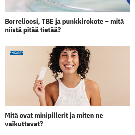
Borrelioosi, TBE ja punkkirokote – mitä
niistä pitää tietää?
EHKÄISY
Mitä ovat minipillerit ja miten ne
vaikuttavat?