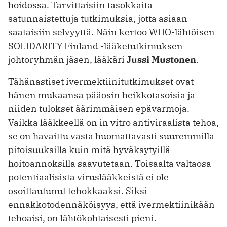
hoidossa. Tarvittaisiin tasokkaita
satunnaistettuja tutkimuksia, jotta asiaan
saataisiin selvyyttä. Näin kertoo WHO-lähtöisen
SOLIDARITY Finland -lääketutkimuksen
johtoryhmän jäsen, lääkäri
Jussi Mustonen
.
Tähänastiset ivermektiinitutkimukset ovat
hänen mukaansa pääosin heikko­tasoisia ja
niiden tulokset äärimmäisen epävarmoja.
Vaikka lääkkeellä on in ­vitro antiviraalista tehoa,
se on havaittu vasta huomattavasti suuremmilla
pitoisuuksilla kuin mitä hyväksytyillä
hoitoannoksilla saavutetaan. Toisaalta valtaosa
potentiaalisista viruslääkkeistä ei ole
osoittautunut tehokkaaksi. Siksi
ennakkotodennäköisyys, että ivermektiinikään
tehoaisi, on lähtökohtaisesti pieni.