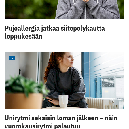
Pujoallergia jatkaa siitepölykautta
loppukesään
UNI
Unirytmi sekaisin loman jälkeen – näin
vuorokausirytmi palautuu