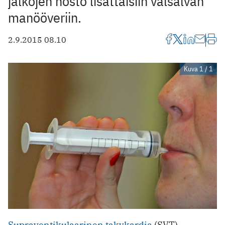
jalkojen nosto lisättäisiin valsalvan
manööveriin.
2.9.2015 08.10
Kuva 1 / 1
Supraventikulaarinen takykardia
(SVT)