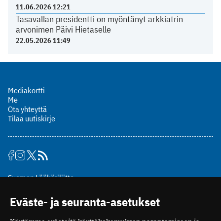
11.06.2026 12:21
Tasavallan presidentti on myöntänyt arkkiatrin
arvonimen Päivi Hietaselle
22.05.2026 11:49
Mediakortti
Me
Ota yhteyttä
Tilaa uutiskirje
Suomen Lääkäriliitto
Mäkelänkatu 2, PL 49
Eväste- ja seuranta-asetukset
00510 Helsinki
puh. (09) 393 091