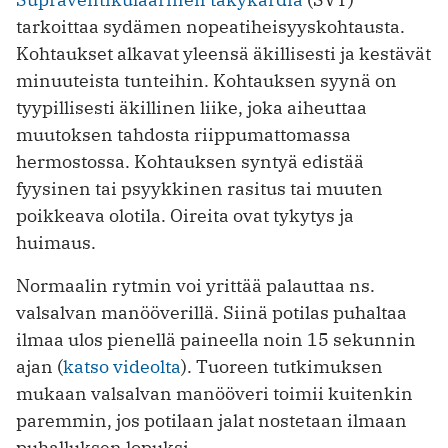
tarkoittaa sydämen nopeatiheisyyskohtausta.
Kohtaukset alkavat yleensä äkillisesti ja kestävät
minuuteista tunteihin. Kohtauksen syynä on
tyypillisesti äkillinen liike, joka aiheuttaa
muutoksen tahdosta riippumattomassa
hermostossa. Kohtauksen syntyä edistää
fyysinen tai psyykkinen rasitus tai muuten
poikkeava olotila. Oireita ovat tykytys ja
huimaus.
Normaalin rytmin voi yrittää palauttaa ns.
valsalvan manööverillä. Siinä potilas puhaltaa
ilmaa ulos pienellä paineella noin 15 sekunnin
ajan (
katso videolta
). Tuoreen tutkimuksen
mukaan valsalvan manööveri toimii kuitenkin
paremmin, jos potilaan jalat nostetaan ilmaan
puhalluksen lopuksi.