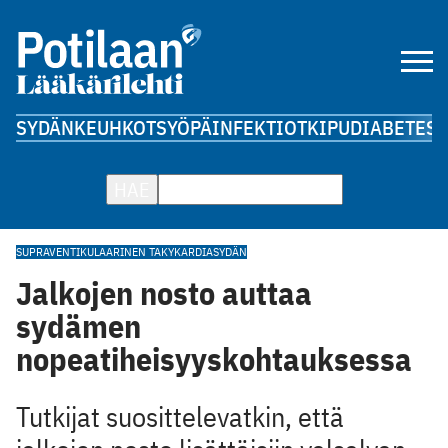
SYDÄN
KEUHKOT
SYÖPÄ
INFEKTIOT
KIPU
DIABETES
A
HAE
SUPRAVENTIKULAARINEN TAKYKARDIA
SYDÄN
Jalkojen nosto auttaa
sydämen
nopeatiheisyyskohtauksessa
Tutkijat suosittelevatkin, että