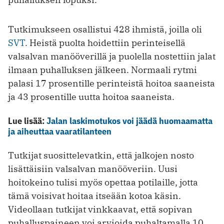
Tutkimukseen osallistui 428 ihmistä, joilla oli
SVT
. Heistä puolta hoidettiin perinteisellä
valsalvan manööverillä ja puolella nostettiin jalat
ilmaan puhalluksen jälkeen. Normaali rytmi
palasi 17 prosentille perinteistä hoitoa saaneista
ja 43 prosentille uutta hoitoa saaneista.
Lue lisää:
Jalan laskimotukos voi jäädä huomaamatta
ja aiheuttaa vaaratilanteen
Tutkijat suosittelevatkin, että jalkojen nosto
lisättäisiin valsalvan manööveriin. Uusi
hoitokeino tulisi myös opettaa potilaille, jotta
tämä voisivat hoitaa itseään kotoa käsin.
Videollaan tutkijat vinkkaavat, että sopivan
puhalluspaineen voi arvioida puhaltamalla 10