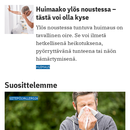
Huimaako ylös noustessa –
tästä voi olla kyse
Ylös noustessa tuntuva huimaus on
tavallinen oire. Se voi ilmetä
hetkellisenä heikotuksena,
pyörryttävänä tunteena tai näön
hämärtymisenä.
HUIMAUS
Suosittelemme
SIITEPÖLYALLERGIA