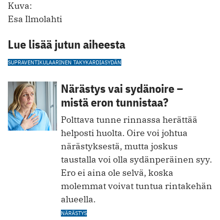
Kuva:
Esa Ilmolahti
Lue lisää jutun aiheesta
SUPRAVENTIKULAARINEN TAKYKARDIA
SYDÄN
Närästys vai sydänoire –
mistä eron tunnistaa?
Polttava tunne rinnassa herättää
helposti huolta. Oire voi johtua
närästyksestä, mutta joskus
taustalla voi olla sydänperäinen syy.
Ero ei aina ole selvä, koska
molemmat voivat tuntua rintakehän
alueella.
NÄRÄSTYS