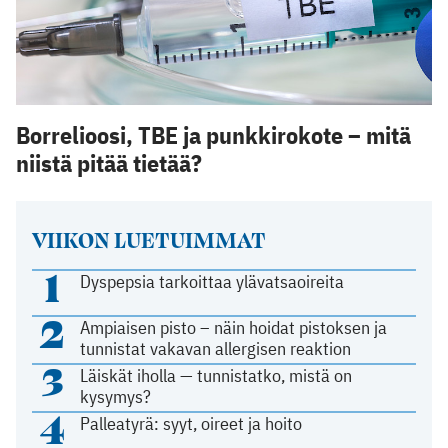
Borrelioosi, TBE ja punkkirokote – mitä
niistä pitää tietää?
VIIKON LUETUIMMAT
1
Dyspepsia tarkoittaa ylävatsaoireita
2
Ampiaisen pisto – näin hoidat pistoksen ja
tunnistat vakavan allergisen reaktion
3
Läiskät iholla — tunnistatko, mistä on
kysymys?
4
Palleatyrä: syyt, oireet ja hoito