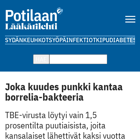
SYDÄN
KEUHKOT
SYÖPÄ
INFEKTIOT
KIPU
DIABETES
A
HAE
Joka kuudes punkki kantaa
borrelia-bakteeria
TBE-virusta löytyi vain 1,5
prosentilta puutiaisista, joita
kansalaiset lähettivät kaksi vuotta