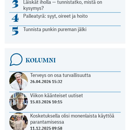
3
Läiskät iholla — tunnistatko, mistä on
kysymys?
4
Palleatyrä: syyt, oireet ja hoito
5
Tunnista punkin pureman jälki
KOLUMNI
Terveys on osa turvallisuutta
26.04.2026 15:32
Viikon käänteiset uutiset
15.03.2026 10:15
Kosketuksella olisi monenlaista käyttöä
parantamisessa
11.12.2025 09:58