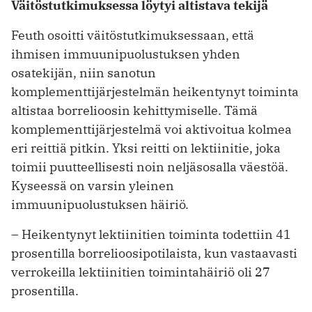
Väitöstutkimuksessa löytyi altistava tekijä
Feuth osoitti väitöstutkimuksessaan, että
ihmisen immuunipuolustuksen yhden
osatekijän, niin sanotun
komplementtijärjestelmän heikentynyt toiminta
altistaa borrelioosin kehittymiselle. Tämä
komplementtijärjestelmä voi aktivoitua kolmea
eri reittiä pitkin. Yksi reitti on lektiinitie, joka
toimii puutteellisesti noin neljäsosalla väestöä.
Kyseessä on varsin yleinen
immuunipuolustuksen häiriö.
– Heikentynyt lektiinitien toiminta todettiin 41
prosentilla borrelioosipotilaista, kun vastaavasti
verrokeilla lektiinitien toimintahäiriö oli 27
prosentilla.