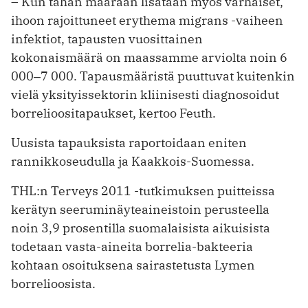
– Kun tähän määrään lisätään myös varhaiset,
ihoon rajoittuneet erythema migrans -vaiheen
infektiot, tapausten vuosittainen
kokonaismäärä on maassamme arviolta noin 6
000‒7 000. Tapausmääristä puuttuvat kuitenkin
vielä yksityissektorin kliinisesti diagnosoidut
borrelioositapaukset, kertoo Feuth.
Uusista tapauksista raportoidaan eniten
rannikkoseudulla ja Kaakkois-Suomessa.
THL:n Terveys 2011 -tutkimuksen puitteissa
kerätyn seeruminäyteaineistoin perusteella
noin 3,9 prosentilla suomalaisista aikuisista
todetaan vasta-aineita borrelia-bakteeria
kohtaan osoituksena sairastetusta Lymen
borrelioosista.