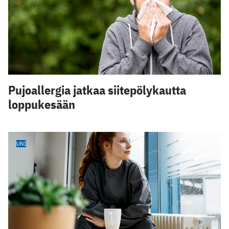
Pujoallergia jatkaa siitepölykautta
loppukesään
UNI