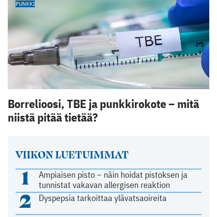
PUNKKI
Borrelioosi, TBE ja punkkirokote – mitä
niistä pitää tietää?
VIIKON LUETUIMMAT
1
Ampiaisen pisto – näin hoidat pistoksen ja
tunnistat vakavan allergisen reaktion
2
Dyspepsia tarkoittaa ylävatsaoireita