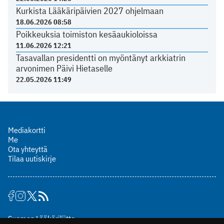
Kurkista Lääkäripäivien 2027 ohjelmaan
18.06.2026 08:58
Poikkeuksia toimiston kesäaukioloissa
11.06.2026 12:21
Tasavallan presidentti on myöntänyt arkkiatrin
arvonimen Päivi Hietaselle
22.05.2026 11:49
Mediakortti
Me
Ota yhteyttä
Tilaa uutiskirje
Suomen Lääkäriliitto