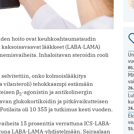
iden hoito ovat keuhkoahtaumataudin
t kaksois­avaavat lääkkeet (LABA-LAMA)
Un
nemis­vaiheita. Inhaloitavan steroidin rooli
vu
05
Mi
elvitettiin, onko kolmoislääkitys
va
ja vilanteroli) tehokkaampi estämään
26
teisen β
-agonistin ja antikolinergin
2
Lu
avan glukokortikoidin ja pitkävaikutteisen
ku
24
otilaita oli 10 355 ja tutkimus kesti vuoden.
El
va
aiheita 15 prosenttia verrattuna ICS-LABA-
15
attuna LABA-LAMA-yhdistelmään. Sairaalaan