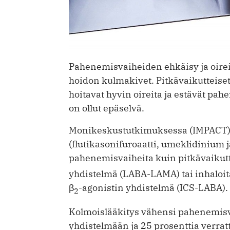
Pahenemisvaiheiden ehkäisy ja oire
hoidon kulmakivet. Pitkävaikutteise
hoitavat hyvin oireita ja estävät pahe
on ollut epäselvä.
Monikeskus­tutkimuksessa (IMPACT) s
(flutikasonifuroaatti, umeklidinium 
pahenemisvaiheita kuin pitkävaikut
yhdistelmä (LABA-LAMA) tai inhaloit
β
-agonistin yhdistelmä (ICS-LABA). P
2
Kolmoislääkitys vähensi pahenemisv
yhdistelmään ja 25 prosenttia verr