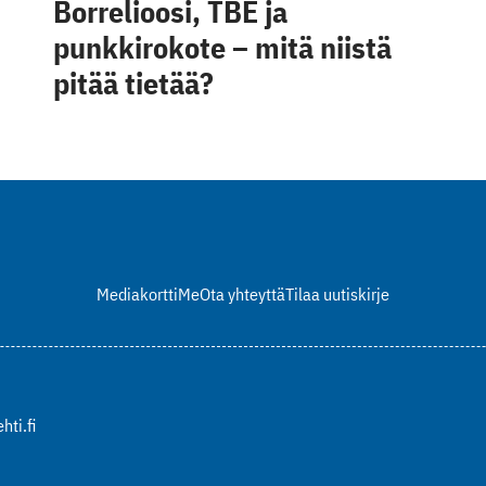
Borrelioosi, TBE ja
punkkirokote – mitä niistä
pitää tietää?
Mediakortti
Me
Ota yhteyttä
Tilaa uutiskirje
hti.fi