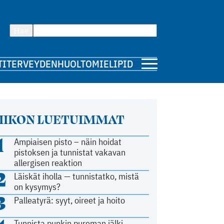
Hae
TI
TERVEYDENHUOLTO
MIELIPIDE
IIKON LUETUIMMAT
1
Ampiaisen pisto – näin hoidat
pistoksen ja tunnistat vakavan
allergisen reaktion
2
Läiskät iholla — tunnistatko, mistä
on kysymys?
3
Palleatyrä: syyt, oireet ja hoito
Tunnista punkin pureman jälki