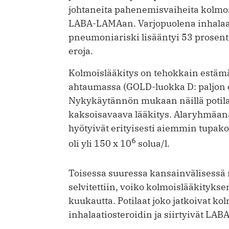
johtaneita pahenemisvaiheita kolmoi
LABA-LAMAan. Varjopuolena inhalaati
pneumoniariski lisääntyi 53 prosentti
eroja.
Kolmoislääkitys on tehokkain estä
ahtaumassa (GOLD-luokka D: paljon o
Nykykäytännön mukaan näillä potilail
kaksoisavaava lääkitys. Alaryhmäan
hyötyivät erityisesti aiemmin tupakoi
6
oli yli 150 x 10
solua/l.
Toisessa suuressa kansainvälisess
selvitettiin, voiko kolmoislääkityksen 
kuukautta. Potilaat joko jatkoivat kol
inhalaatiosteroidin ja siirtyivät ­L