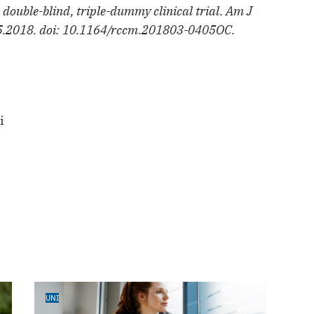
ouble-blind, triple-dummy clinical trial. Am J
0.5.2018. doi: 10.1164/rccm.201803-0405OC.
i
UNI