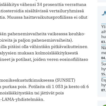
slääkitys vähensi 34 prosenttia verrattuna
osteroidia sisältävissä vertailuryhmissä
a. Muussa haittavaikutus­profiilissa ei ollut
Yl
ai
mään pahenemisvaiheita vaikeassa keuhko­
hu
ireita ja paljon pahenemisvaiheita).
03
la pitäisi olla vähintään pitkävaikutteinen
Nä
me
alyysien mukaan kolmoislääkityksestä
04
neet ja potilaat, joiden veren eosinofiilitaso
Su
hy
15
Es
ä monikeskustutkimuksessa (SUNSET)
hy
purkaa pois. Potilaita oli 1 053 ja kesto oli 6
07
moislääkitystään tai jättivät pois
ABA-LAMA-yhdistelmään.