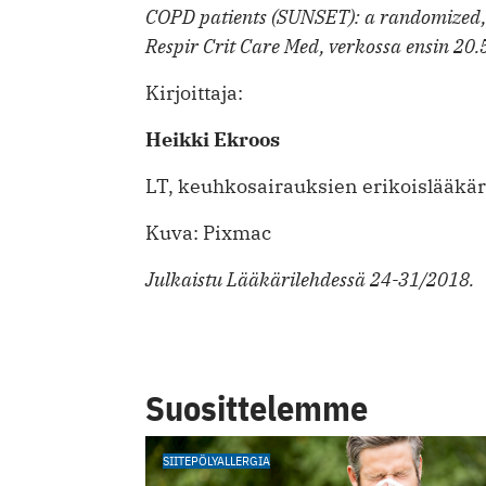
COPD patients (SUNSET): a randomized, d
Respir Crit Care Med, verkossa ensin 2
Kirjoittaja:
Heikki Ekroos
LT, keuhkosairauksien erikoislääkär
Kuva: Pixmac
Julkaistu Lääkärilehdessä 24-31/2018.
Suosittelemme
SIITEPÖLYALLERGIA