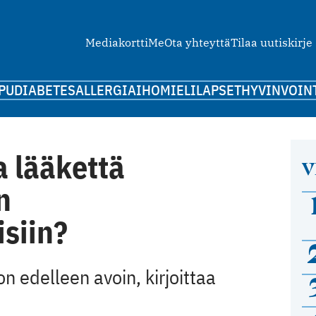
Mediakortti
Me
Ota yhteyttä
Tilaa uutiskirje
PU
DIABETES
ALLERGIA
IHO
MIELI
LAPSET
HYVINVOIN
a lääkettä
V
n
siin?
 edelleen avoin, kirjoittaa