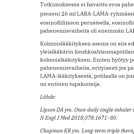
Tutkimuksessa ei havaittu eroa pah
pieneni 26 ml LABA-LAMA-ryhmässä. 
eosinofiilitason perusteella, eosinofii
pahenemisvaiheita oli enemmän L
Kolmoislääkityksen asema on siis e
yleislääkärin keuhkoahtaumapotilais
kolmoislääkityksen. Eniten hyötyy poti
pahenemisvaiheita, erityisesti jos 
LAMA-lääkityksestä, potilaalla on jo
on entinen tupakoitsija.
Lähde:
Lipson DA ym. Once-daily single-inhaler 
N Engl J Med 2018;378:1671–80.
Chapman KR ym. Long-term triple therap