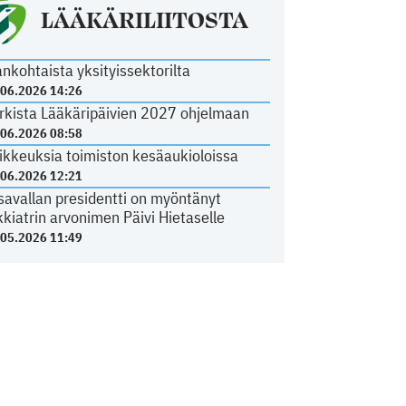
LÄÄKÄRILIITOSTA
ankohtaista yksityissektorilta
.06.2026 14:26
rkista Lääkäripäivien 2027 ohjelmaan
.06.2026 08:58
ikkeuksia toimiston kesäaukioloissa
.06.2026 12:21
savallan presidentti on myöntänyt
kkiatrin arvonimen Päivi Hietaselle
.05.2026 11:49