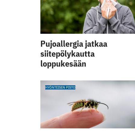
Pujoallergia jatkaa
siitepölykautta
loppukesään
HYÖNTEISEN PISTO