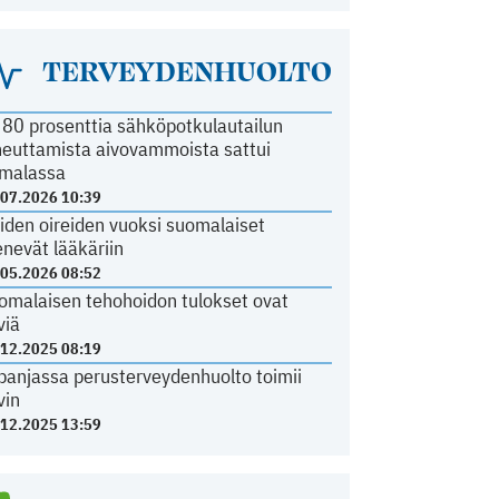
TERVEYDENHUOLTO
i 80 prosenttia sähköpotkulautailun
heuttamista aivovammoista sattui
malassa
.07.2026 10:39
iden oireiden vuoksi suomalaiset
nevät lääkäriin
.05.2026 08:52
omalaisen tehohoidon tulokset ovat
viä
.12.2025 08:19
panjassa perusterveydenhuolto toimii
vin
.12.2025 13:59