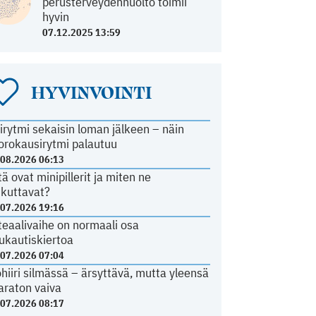
perusterveydenhuolto toimii
hyvin
07.12.2025 13:59
HYVINVOINTI
irytmi sekaisin loman jälkeen – näin
orokausirytmi palautuu
.08.2026 06:13
tä ovat minipillerit ja miten ne
ikuttavat?
.07.2026 19:16
teaalivaihe on normaali osa
ukautiskiertoa
.07.2026 07:04
ohiiri silmässä – ärsyttävä, mutta yleensä
araton vaiva
.07.2026 08:17