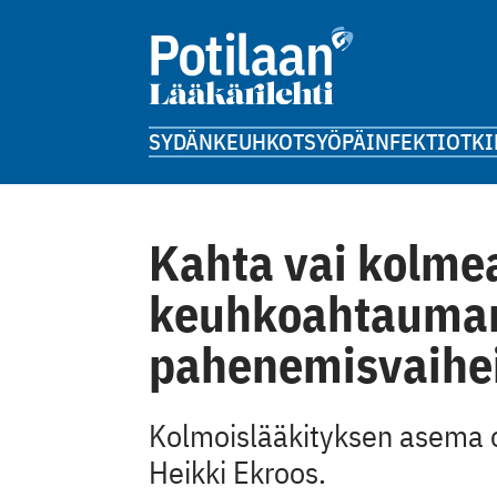
SYDÄN
KEUHKOT
SYÖPÄ
INFEKTIOT
KI
Kahta vai kolme
keuhkoahtauma
pahenemisvaihei
Kolmoislääkityksen asema on
Heikki Ekroos.