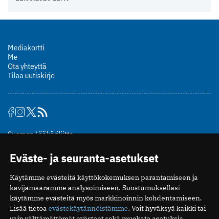
Mediakortti
Me
Ota yhteyttä
Tilaa uutiskirje
Suomen Lääkäriliitto
Mäkelänkatu 2, PL 49
Eväste- ja seuranta-asetukset
00510 Helsinki
puh. (09) 393 091
Käytämme evästeitä käyttökokemuksen parantamiseen ja
toimitus@potilaanlaakarilehti.fi
kävijämäärämme analysoimiseen. Suostumuksellasi
käytämme evästeitä myös markkinoinnin kohdentamiseen.
ISSN 2323-9476
Lisää tietoa
evästekäytännöistämme
. Voit hyväksyä kaikki tai
vain välttämättömät evästeet sekä muokata asetuksia