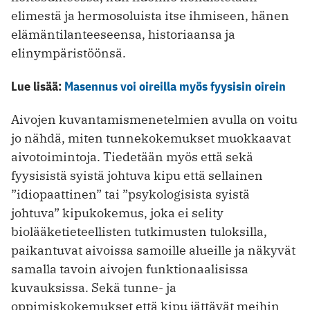
elimestä ja hermosoluista itse ­ihmiseen, hänen
elämäntilanteeseensa, historiaansa ja
elinympäristöönsä.
Lue lisää:
Masennus voi oireilla myös fyysisin oirein
Aivojen kuvantamismenetelmien avulla on voitu
jo nähdä, miten tunnekokemukset muokkaavat
aivotoimintoja. Tiedetään myös että sekä
fyysisistä syistä johtuva kipu että sellainen
”idiopaattinen” tai ”psykologisista syistä
johtuva” kipukokemus, joka ei selity
biolääketieteellisten tutkimusten tuloksilla,
paikantuvat aivoissa samoille alueille ja näkyvät
samalla tavoin ­aivojen funktionaalisissa
kuvauksissa. Sekä tunne- ja
oppimiskokemukset että kipu jättävät meihin