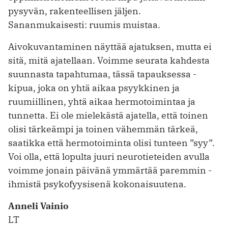
pysyvän, rakenteellisen jäljen.
Sananmukaisesti: ruumis muistaa.
Aivokuvantaminen näyttää ajatuksen, mutta ei
sitä, mitä ajatellaan. Voimme seurata kahdesta
suunnasta tapahtumaa, tässä tapauksessa ­
kipua, joka on yhtä aikaa psyykkinen ja
ruumiillinen, yhtä aikaa hermotoimintaa ja
tunnetta. Ei ole mielekästä ajatella, että toinen
olisi tärkeämpi ja toinen vähemmän tärkeä,
saatikka että ­hermotoiminta olisi tunteen ”syy”.
Voi olla, että ­lopulta juuri neurotieteiden avulla
voimme ­jonain päivänä ymmärtää paremmin ­
ihmistä psykofyysisenä kokonaisuutena.
Anneli Vainio
LT