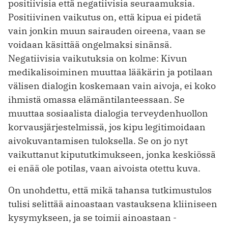
positiivisia että negatiivisia seuraamuksia.
Positiivinen vaikutus on, että kipua ei pidetä
vain jonkin muun sairauden oireena, vaan se
voidaan käsittää ongelmaksi sinänsä.
Negatiivisia vaikutuksia on kolme: Kivun
medikalisoiminen muuttaa lääkärin ja potilaan
välisen dialogin koskemaan vain aivoja, ei koko
ihmistä omassa elämäntilanteessaan. Se
muuttaa sosiaalista dialogia terveydenhuollon
korvausjärjestelmissä, jos kipu legitimoidaan
aivokuvantamisen tuloksella. Se on jo nyt
vaikuttanut kipututkimukseen, jonka keskiössä
ei enää ole potilas, vaan aivoista otettu kuva.
On unohdettu, että mikä tahansa tutkimus­tulos
tulisi selittää ainoastaan vastauksena kliiniseen
kysymykseen, ja se toimii ainoastaan ­