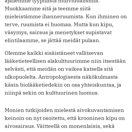
ajallemme tyypillistä individualismia.
Muokkaamme sitä ja teemme siitä
mieleistämme ihanneruumista. Kun ihminen on
terve, ruumista ei huomaa. Mutta kun kipu,
väsymys, sairaus ja menetykset supistavat
elintilaamme, se jättää meidät pulaan.
Olemme kaikki sisäistäneet vallitsevan
lääketieteellisen alakulttuurimme niin itsestään
selvästi, että meidän on vaikea katsella sitä
ulkopuolelta. Antropologisesta näkökulmasta
käsin biolääketiedekin on osa yhteiskuntaa, ja
niinpä sekin on kulttuurinen luomus.
Monien tutkijoiden mielestä aivokuvantamisen
keinoin on nyt osoitettu, että krooninen kipu on
aivosairaus. Väitteellä on monenlaisia, sekä