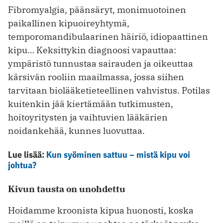
Fibromyalgia, päänsäryt, monimuotoinen
paikallinen kipuoireyhtymä,
temporomandibulaarinen häiriö, idiopaattinen
kipu… Keksittykin diagnoosi vapauttaa:
ympäristö tunnustaa sairauden ja oikeuttaa
kärsivän rooliin maailmassa, jossa siihen
tarvitaan biolääketieteellinen vahvistus. Potilas
kuitenkin jää kiertämään tutkimusten,
hoitoyritysten ja vaihtuvien lääkärien
noidankehää, kunnes luovuttaa.
Lue lisää:
Kun syöminen sattuu – mistä kipu voi
johtua?
Kivun tausta on unohdettu
Hoidamme kroonista kipua huonosti, koska