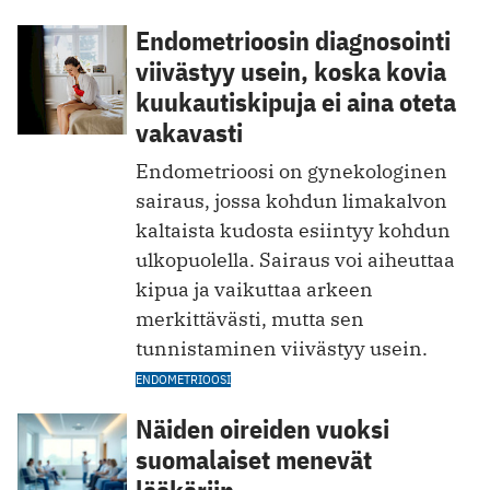
Endometrioosin diagnosointi
viivästyy usein, koska kovia
kuukautiskipuja ei aina oteta
vakavasti
Endometrioosi on gynekologinen
sairaus, jossa kohdun limakalvon
kaltaista kudosta esiintyy kohdun
ulkopuolella. Sairaus voi aiheuttaa
kipua ja vaikuttaa arkeen
merkittävästi, mutta sen
tunnistaminen viivästyy usein.
ENDOMETRIOOSI
Näiden oireiden vuoksi
suomalaiset menevät