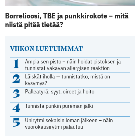
Borrelioosi, TBE ja punkkirokote – mitä
niistä pitää tietää?
VIIKON LUETUIMMAT
1
Ampiaisen pisto – näin hoidat pistoksen ja
tunnistat vakavan allergisen reaktion
2
Läiskät iholla — tunnistatko, mistä on
kysymys?
3
Palleatyrä: syyt, oireet ja hoito
4
Tunnista punkin pureman jälki
5
Unirytmi sekaisin loman jälkeen – näin
vuorokausirytmi palautuu