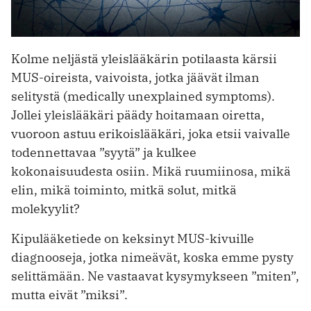
Kolme neljästä yleislääkärin potilaasta kärsii
MUS-oireista, vaivoista, jotka jäävät ilman
selitystä (medically unexplained symptoms).
Jollei yleislääkäri päädy hoitamaan oiretta,
vuoroon astuu erikoislääkäri, joka etsii vaivalle
todennettavaa ”syytä” ja kulkee
kokonaisuudesta osiin. Mikä ruumiinosa, mikä
elin, mikä toiminto, mitkä solut, mitkä
molekyylit?
Kipulääketiede on keksinyt MUS-kivuille
diagnooseja, jotka nimeävät, koska emme pysty
selittämään. Ne vastaavat kysymykseen ”miten”,
mutta eivät ”miksi”.