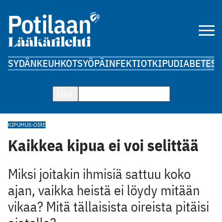
SYDÄN
KEUHKOT
SYÖPÄ
INFEKTIOT
KIPU
DIABETES
A
HAE
KIPU
MUS-OIRE
Kaikkea kipua ei voi selittää
Miksi joitakin ihmisiä sattuu koko
ajan, vaikka heistä ei löydy mitään
vikaa? Mitä tällaisista oireista pitäisi