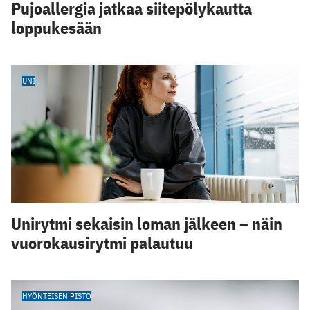
Pujoallergia jatkaa siitepölykautta
loppukesään
UNI
Unirytmi sekaisin loman jälkeen – näin
vuorokausirytmi palautuu
HYÖNTEISEN PISTO