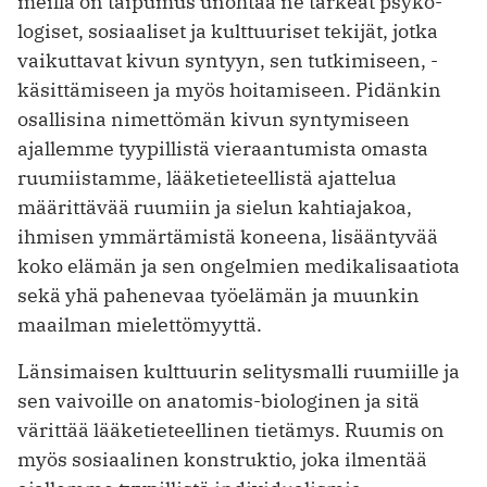
meillä on taipumus unohtaa ne tärkeät psyko­
logiset, sosiaaliset ja kulttuuriset tekijät, jotka
vaikuttavat kivun syntyyn, sen tutkimiseen, ­
käsittämiseen ja myös hoitamiseen. Pidänkin
osallisina nimettömän kivun syntymiseen
ajallemme tyypillistä vieraantumista omasta
ruumiistamme, lääketieteellistä ajattelua
määrit­tävää ruumiin ja sielun kahtiajakoa,
ihmisen ­ymmärtämistä koneena, lisääntyvää
koko elämän ja sen ongelmien medikalisaatiota
sekä yhä ­pahenevaa työelämän ja muunkin
maailman mielettömyyttä.
Länsimaisen kulttuurin selitysmalli ruumiille ja
sen vaivoille on anatomis-biologinen ja sitä
värittää lääketieteellinen tietämys. Ruumis on
myös sosiaalinen konstruktio, joka ilmentää