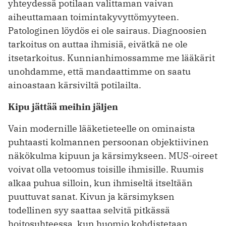
yhteydessä potilaan valittaman vaivan
aiheuttamaan toimintakyvyttömyyteen.
Patologinen ­löydös ei ole sairaus. Diagnoosien
tarkoitus on auttaa ­ihmisiä, eivätkä ne ole
itsetarkoitus. Kunnian­himossamme me lääkärit
unohdamme, että mandaattimme on saatu
ainoastaan kärsiviltä potilailta.
Kipu jättää meihin jäljen
Vain modernille lääketieteelle on ominaista
puhtaasti kolmannen persoonan objektiivinen
näkökulma kipuun ja kärsimykseen. MUS-­oireet
voivat olla vetoomus toisille ihmisille. Ruumis
alkaa puhua silloin, kun ihmiseltä itseltään
puuttuvat sanat. Kivun ja kärsimyksen
todellinen syy saattaa selvitä pitkässä
hoitosuhteessa, kun huomio kohdistetaan