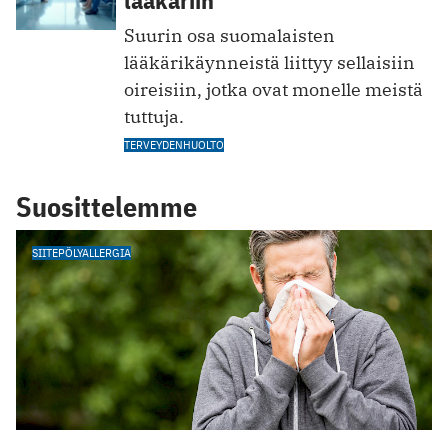
lääkäriin
Suurin osa suomalaisten
lääkärikäynneistä liittyy sellaisiin
oireisiin, jotka ovat monelle meistä
tuttuja.
TERVEYDENHUOLTO
Suosittelemme
SIITEPÖLYALLERGIA