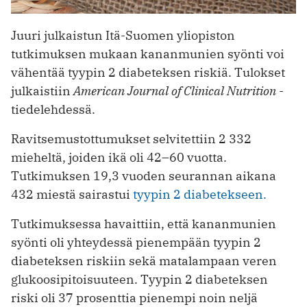
Juuri julkaistun Itä-Suomen yliopiston
tutkimuksen mukaan kananmunien syönti voi
vähentää tyypin 2 diabeteksen riskiä. Tulokset
julkaistiin
American Journal of Clinical Nutrition
-
tiedelehdessä.
Ravitsemustottumukset selvitettiin 2 332
mieheltä, joiden ikä oli 42–60 vuotta.
Tutkimuksen 19,3 vuoden seurannan aikana
432 miestä sairastui
tyypin 2 diabetekseen.
Tutkimuksessa havaittiin, että kananmunien
syönti oli yhteydessä pienempään tyypin 2
diabeteksen riskiin sekä matalampaan veren
glukoosipitoisuuteen. Tyypin 2 diabeteksen
riski oli 37 prosenttia pienempi noin neljä