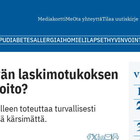
Mediakortti
Me
Ota yhteyttä
Tilaa uutiskirje
PU
DIABETES
ALLERGIA
IHO
MIELI
LAPSET
HYVINVOIN
vän laskimotukoksen
V
oito?
lleen toteuttaa turvallisesti
ä kärsimättä.