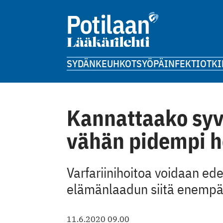
SYDÄN
KEUHKOT
SYÖPÄ
INFEKTIOT
KI
Kannattaako sy
vähän pidempi h
Varfariinihoitoa voidaan ede
elämänlaadun siitä enempä
11.6.2020 09.00