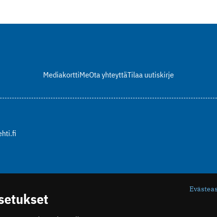
Mediakortti
Me
Ota yhteyttä
Tilaa uutiskirje
hti.fi
Evästea
asetukset