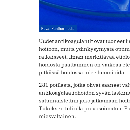
Kuva: Panthermedia
Uudet antikoagulantit ovat tuoneet l
hoitoon, mutta ydinkysymystä optimaa
ratkaisseet. Ilman merkittävää etiol
hoidosta päättäminen on vaikeaa ete
pitkässä hoidossa tulee huomioida.
281 potilasta, jotka olivat saaneet
antikoagulaatiohoidon syvän laskim
satunnaistettiin joko jatkamaan hoit
Tukoksen tuli olla provosoimaton. Pot
mies­valtainen.