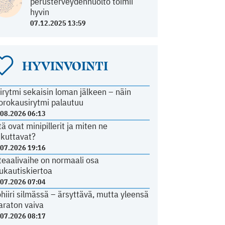
perusterveydenhuolto toimii
hyvin
07.12.2025 13:59
HYVINVOINTI
irytmi sekaisin loman jälkeen – näin
orokausirytmi palautuu
.08.2026 06:13
tä ovat minipillerit ja miten ne
ikuttavat?
.07.2026 19:16
teaalivaihe on normaali osa
ukautiskiertoa
.07.2026 07:04
ohiiri silmässä – ärsyttävä, mutta yleensä
araton vaiva
.07.2026 08:17