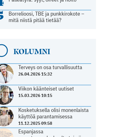
4
5
Borrelioosi, TBE ja punkkirokote –
mitä niistä pitää tietää?
KOLUMNI
Terveys on osa turvallisuutta
26.04.2026 15:32
Viikon käänteiset uutiset
15.03.2026 10:15
Kosketuksella olisi monenlaista
käyttöä parantamisessa
11.12.2025 09:58
Espanjassa