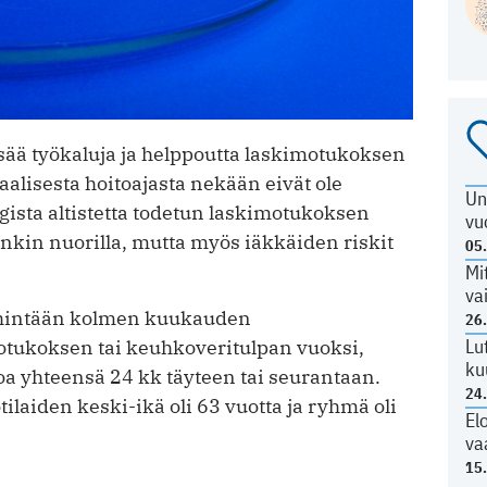
isää työkaluja ja helppoutta laskimotukoksen
lisesta hoito­ajasta nekään eivät ole
Un
ogista altistetta todetun laskimotukoksen
vu
nkin nuorilla, mutta myös iäkkäiden riskit
05
Mi
va
 vähintään kolmen kuukauden
26
Lu
otukoksen tai keuhkoveritulpan vuoksi,
ku
oa yhteensä 24 kk täyteen tai seurantaan.
24
ilaiden keski-ikä oli 63 vuotta ja ryhmä oli
El
va
15