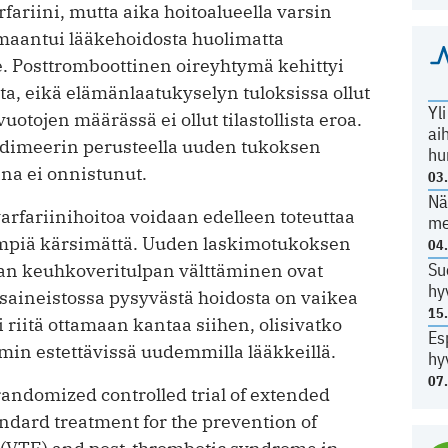
rfariini, mutta aika hoitoalueella varsin
lmaantui lääkehoidosta huolimatta
lle. Posttromboottinen oireyhtymä kehittyi
ta, eikä elämänlaatukyselyn tuloksissa ollut
Yl
uotojen määrässä ei ollut tilastollista eroa.
ai
dimeerin perusteella uuden tukoksen
hu
na ei onnistunut.
03
Nä
arfariinihoitoa voidaan edelleen toteuttaa
me
empiä kärsimättä. Uuden laskimo­tukoksen
04
Su
van keuhkoveritulpan välttäminen ovat
hy
lasaineistossa pysyvästä hoidosta on vaikea
15
 riitä ottamaan kantaa siihen, olisivatko
Es
min estettävissä uudemmilla lääkkeillä.
hy
07
randomized controlled trial of extended
ndard treatment for the prevention of