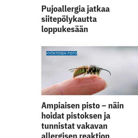
Pujoallergia jatkaa
siitepölykautta
loppukesään
HYÖNTEISEN PISTO
Ampiaisen pisto – näin
hoidat pistoksen ja
tunnistat vakavan
allergisen reaktion