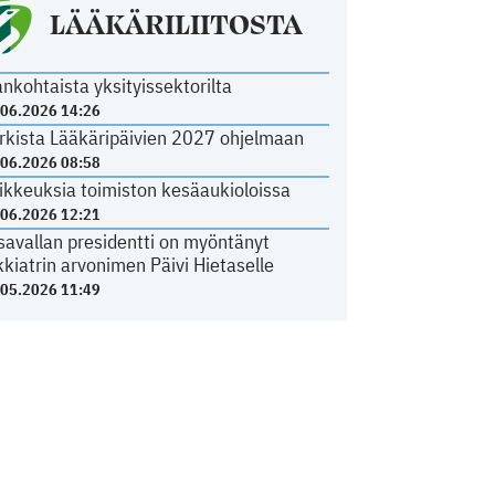
LÄÄKÄRILIITOSTA
ankohtaista yksityissektorilta
.06.2026 14:26
rkista Lääkäripäivien 2027 ohjelmaan
.06.2026 08:58
ikkeuksia toimiston kesäaukioloissa
.06.2026 12:21
savallan presidentti on myöntänyt
kkiatrin arvonimen Päivi Hietaselle
.05.2026 11:49