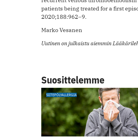
recurrent venous thromboembolism 
patients being treated for a first ep
2020;188:962–9.
Marko Vesanen
Uutinen on julkaistu aiemmin Lääkärile
Suosittelemme
SIITEPÖLYALLERGIA