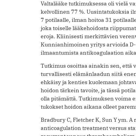
Valtalääke tutkimuksessa oli vielä va
kelvollinen 77 %. Uusintatukoksia i
7 potilaalle, ilman hoitoa 31 potilaa
joka toiselle lääkehoidosta riippumat
eroja. Kliinisesti merkittävien verenv
Kunnianhimoinen yritys arvioida D-
ilmaantumista anti­koagulaation aika
Tutkimus osoittaa ainakin sen, että v
turvallisesti elämänlaadun siitä en
ehkäisy ja kenties kuolemaan johta
hoidon tärkein tavoite, ja tässä poti
olla pitämättä. Tutkimuksen voima ei
tukokset hoidon aikana olleet parem
Bradbury C, Fletcher K, Sun Y ym. A 
anticoagulation treatment versus sta