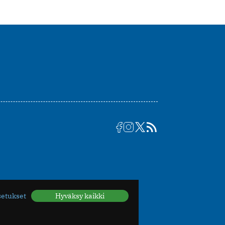
setukset
Hyväksy kaikki