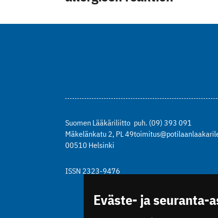
Suomen Lääkäriliitto
puh. (09) 393 091
Mäkelänkatu 2, PL 49
toimitus@potilaanlaakarile
00510 Helsinki
ISSN 2323-9476
Eväste- ja seuranta-