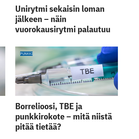
Unirytmi sekaisin loman
jälkeen – näin
vuorokausirytmi palautuu
PUNKKI
Borrelioosi, TBE ja
punkkirokote – mitä niistä
pitää tietää?