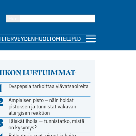
Hae
TI
TERVEYDENHUOLTO
MIELIPIDE
IIKON LUETUIMMAT
1
Dyspepsia tarkoittaa ylävatsaoireita
2
Ampiaisen pisto – näin hoidat
pistoksen ja tunnistat vakavan
allergisen reaktion
3
Läiskät iholla — tunnistatko, mistä
on kysymys?
Palleatyrä: syyt, oireet ja hoito