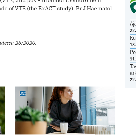
(VTE) and post-thrombotic syndrome in
isode of VTE (the ExACT study). Br J Haematol
Aj
22
Ku
hdessä 23/2020.
18
Po
11
Ta
ar
22
UNI