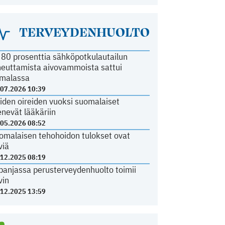
TERVEYDENHUOLTO
i 80 prosenttia sähköpotkulautailun
heuttamista aivovammoista sattui
malassa
.07.2026 10:39
iden oireiden vuoksi suomalaiset
nevät lääkäriin
.05.2026 08:52
omalaisen tehohoidon tulokset ovat
viä
.12.2025 08:19
panjassa perusterveydenhuolto toimii
vin
.12.2025 13:59