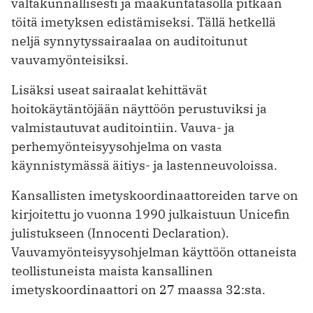
valtakunnallisesti ja maakuntatasolla pitkään
töitä imetyksen edistämiseksi. Tällä hetkellä
neljä synnytyssairaalaa on auditoitunut
vauvamyönteisiksi.
Lisäksi useat sairaalat kehittävät
hoitokäytäntöjään näyttöön perustuviksi ja
valmistautuvat auditointiin. Vauva- ja
perhemyönteisyysohjelma on vasta
käynnistymässä äitiys- ja lastenneuvoloissa.
Kansallisten imetyskoordinaattoreiden tarve on
kirjoitettu jo vuonna 1990 julkaistuun Unicefin
julistukseen (Innocenti Declaration).
Vauvamyönteisyysohjelman käyttöön ottaneista
teollistuneista maista kansallinen
imetyskoordinaattori on 27 maassa 32:sta.