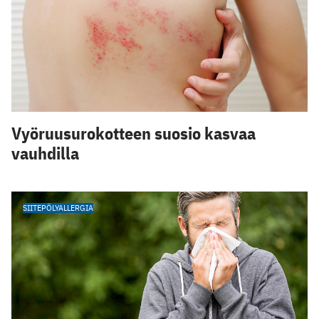
Vyöruusurokotteen suosio kasvaa
vauhdilla
SIITEPÖLYALLERGIA