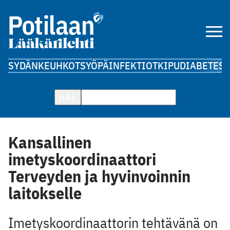
SYDÄN
KEUHKOT
SYÖPÄ
INFEKTIOT
KIPU
DIABETES
A
HAE
Kansallinen
imetyskoordinaattori
Terveyden ja hyvinvoinnin
laitokselle
Imetyskoordinaattorin tehtävänä on