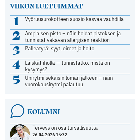
VIIKON LUETUIMMAT
1
Vyöruusurokotteen suosio kasvaa vauhdilla
2
Ampiaisen pisto – näin hoidat pistoksen ja
tunnistat vakavan allergisen reaktion
3
Palleatyrä: syyt, oireet ja hoito
4
Läiskät iholla — tunnistatko, mistä on
kysymys?
5
Unirytmi sekaisin loman jälkeen – näin
vuorokausirytmi palautuu
KOLUMNI
Terveys on osa turvallisuutta
26.04.2026 15:32