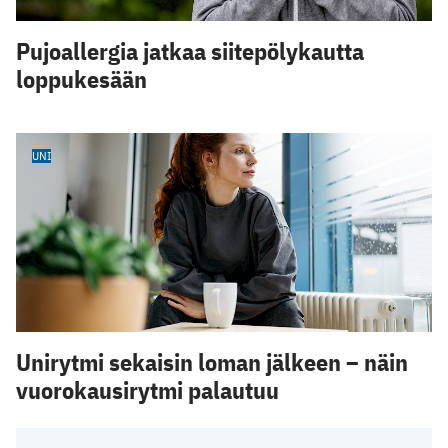
Pujoallergia jatkaa siitepölykautta
loppukesään
UNI
Unirytmi sekaisin loman jälkeen – näin
vuorokausirytmi palautuu