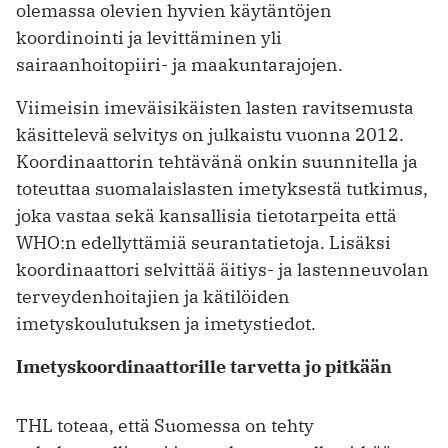
olemassa olevien hyvien käytäntöjen
koordinointi ja levittäminen yli
sairaanhoitopiiri- ja maakuntarajojen.
Viimeisin imeväisikäisten lasten ravitsemusta
käsittelevä selvitys on julkaistu vuonna 2012.
Koordinaattorin tehtävänä onkin suunnitella ja
toteuttaa suomalaislasten imetyksestä tutkimus,
joka vastaa sekä kansallisia tietotarpeita että
WHO:n edellyttämiä seurantatietoja. Lisäksi
koordinaattori selvittää äitiys- ja lastenneuvolan
terveydenhoitajien ja kätilöiden
imetyskoulutuksen ja imetystiedot.
Imetyskoordinaattorille tarvetta jo pitkään
THL toteaa, että Suomessa on tehty