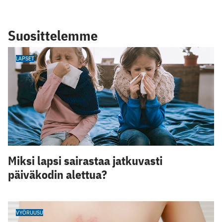
Suosittelemme
LAPSET
Miksi lapsi sairastaa jatkuvasti
päiväkodin alettua?
VYÖRUUSU