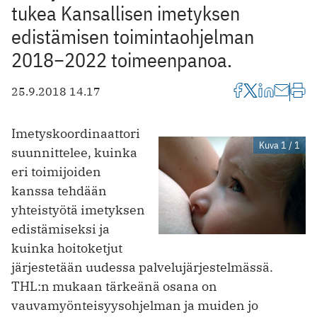
tukea Kansallisen imetyksen
edistämisen toimintaohjelman
2018−2022 toimeenpanoa.
25.9.2018 14.17
Imetyskoordinaattori
Kuva 1 / 1
suunnittelee, kuinka
eri toimijoiden
kanssa tehdään
yhteistyötä imetyksen
edistämiseksi ja
kuinka hoitoketjut
järjestetään uudessa palvelujärjestelmässä.
THL:n mukaan tärkeänä osana on
vauvamyönteisyysohjelman ja muiden jo