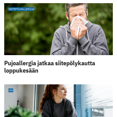
SIITEPÖLYALLERGIA
Pujoallergia jatkaa siitepölykautta
loppukesään
UNI