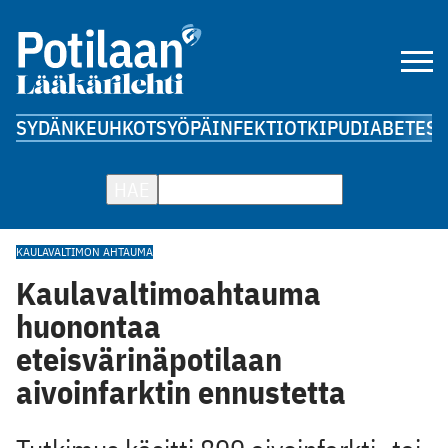
SYDÄN
KEUHKOT
SYÖPÄ
INFEKTIOT
KIPU
DIABETES
A
HAE
KAULAVALTIMON AHTAUMA
Kaulavaltimoahtauma
huonontaa
eteisvärinäpotilaan
aivoinfarktin ennustetta