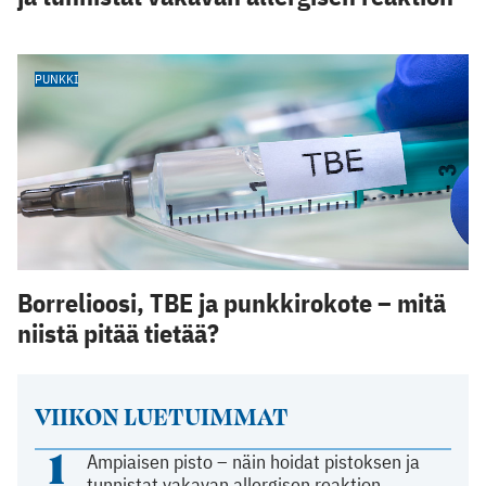
PUNKKI
Borrelioosi, TBE ja punkkirokote – mitä
niistä pitää tietää?
VIIKON LUETUIMMAT
1
Ampiaisen pisto – näin hoidat pistoksen ja
tunnistat vakavan allergisen reaktion