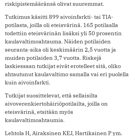
riskipistemääränsä olivat suuremmat.
Tutkimus käsitti 899 aivoinfarkti- tai TIA-
potilasta, joilla oli eteisvärinä. 165 potilaalla
todettiin eteisvärinän lisäksi yli 50 prosentin
kaulavaltimo­ahtauma. Näiden potilaiden
seuranta-­aika oli keskimäärin 2,5 vuotta ja
muiden potilaiden 3,7 vuotta. Riskejä
laskiessaan tutkijat eivät erotelleet sitä, oliko
ahtautunut kaulavaltimo samalla vai eri puolella
kuin aivoinfarkti.
Tutkijat suosittelevat, että sellaisilta
aivoverenkiertohäiriöpotilailta, joilla on
eteisvärinä, etsitään myös
kaulavaltimoahtaumia.
Lehtola H, Airaksinen KEJ, Hartikainen P ym.