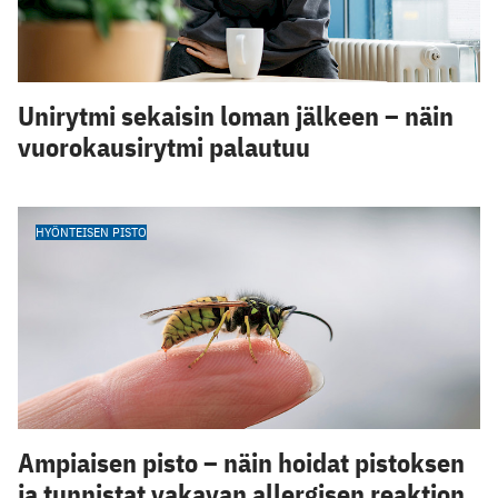
Unirytmi sekaisin loman jälkeen – näin
vuorokausirytmi palautuu
HYÖNTEISEN PISTO
Ampiaisen pisto – näin hoidat pistoksen
ja tunnistat vakavan allergisen reaktion