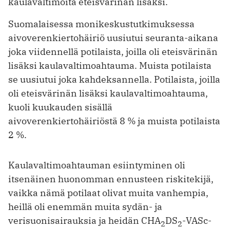
kaulavaltimoita eteisvärinän lisäksi.
Suomalaisessa monikeskustutkimuksessa
aivoverenkiertohäiriö uusiutui seuranta-aikana
joka viidennellä potilaista, joilla oli eteisvärinän
lisäksi kaula­valtimoahtauma. Muista potilaista
se uusiutui joka kahdeksannella. Potilaista, joilla
oli eteisvärinän lisäksi kaula­valtimoahtauma,
kuoli kuukauden sisällä
aivoverenkiertohäiriöstä 8 % ja muista potilaista
2 %.
Kaulavaltimoahtauman esiintyminen oli
itsenäinen huonomman ennusteen riskitekijä,
vaikka nämä potilaat olivat muita vanhempia,
heillä oli enemmän muita sydän- ja
verisuonisairauksia ja heidän CHA
DS
-VASc-
2
2