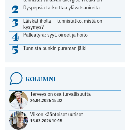
2
Dyspepsia tarkoittaa ylävatsaoireita
3
Läiskät iholla — tunnistatko, mistä on
kysymys?
4
Palleatyrä: syyt, oireet ja hoito
5
Tunnista punkin pureman jälki
KOLUMNI
Terveys on osa turvallisuutta
26.04.2026 15:32
Viikon käänteiset uutiset
15.03.2026 10:15