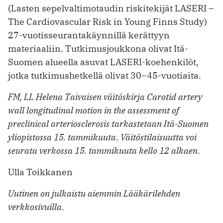
(Lasten sepelvaltimotaudin riskitekijät LASERI –
The Cardiovascular Risk in Young Finns Study)
27-vuotisseurantakäynnillä kerättyyn
materiaaliin. Tutkimusjoukkona olivat Itä-
Suomen alueella asuvat LASERI-koehenkilöt,
jotka tutkimushetkellä olivat 30–45-vuotiaita.
FM, LL Helena Taivaisen väitöskirja Carotid artery
wall longitudinal motion in the assessment of
preclinical arteriosclerosis tarkastetaan Itä-Suomen
yliopistossa 15. tammikuuta. Väitöstilaisuutta voi
seurata verkossa 15. tammikuuta kello 12 alkaen.
Ulla Toikkanen
Uutinen on julkaistu aiemmin Lääkärilehden
verkkosivuilla.