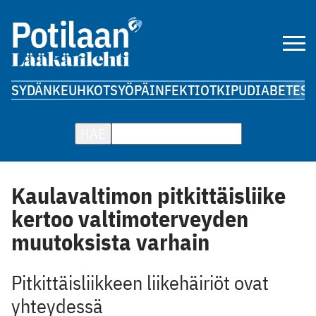
SYDÄN
KEUHKOT
SYÖPÄ
INFEKTIOT
KIPU
DIABETES
A
HAE
Kaulavaltimon pitkittäisliike
kertoo valtimoterveyden
muutoksista varhain
Pitkittäisliikkeen liikehäiriöt ovat
yhteydessä