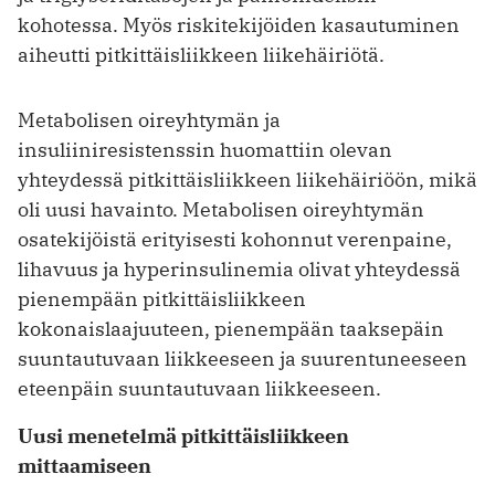
kohotessa. Myös riskitekijöiden kasautuminen
aiheutti pitkittäisliikkeen liikehäiriötä.
Metabolisen oireyhtymän ja
insuliiniresistenssin huomattiin olevan
yhteydessä pitkittäisliikkeen liikehäiriöön, mikä
oli uusi havainto. Metabolisen oireyhtymän
osatekijöistä erityisesti kohonnut verenpaine,
lihavuus ja hyperinsulinemia olivat yhteydessä
pienempään pitkittäisliikkeen
kokonaislaajuuteen, pienempään taaksepäin
suuntautuvaan liikkeeseen ja suurentuneeseen
eteenpäin suuntautuvaan liikkeeseen.
Uusi menetelmä pitkittäisliikkeen
mittaamiseen