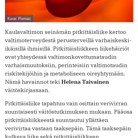
Kuva: Pixmac
Kaulavaltimon seinämän pitkittäisliike kertoo
valtimoterveydestä perusterveillä varhaiskeski-
ikäisillä ihmisillä. Pitkittäisliikkeen liikehäiriöt
ovat yhteydessä valtimonkovettumataudin
varhaismuutoksiin, perinteisiin valtimotaudin
riskitekijöihin ja metaboliseen oireyhtymään.
Nämä havainnot teki
Helena Taivainen
väitöskirjassaan.
Pitkittäisliike tapahtuu vain osittain verivirran
suuntaisesti väitöstutkimuksen mukaan. Pääosa
pitkittäisliikkeestä suuntautui yllättäen
verivirtaa vastaan taaksepäin. Tämä taaksepäin
kulkeva liike sekä pitkittäisliikkeen