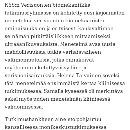
KYS:n Verisuonten biomekaniikka -
tutkimusryhmässä on kehitetty uusi kajoamaton
menetelmä verisuonten biomekaanisten
ominaisuuksien ja erityisesti kaulavaltimon
seinämän pitkittäisliikkeen mittaamiseksi
ultraäänikuvauksista. Menetelmä avaa uusia
mahdollisuuksia tutkia varhaisvaiheen
valtimomuutoksia, jotka ennakoivat
myöhemmin kehittyviä sydän- ja
verisuonisairauksia. Helena Taivainen sovelsi
tätä menetelmää ensimmäistä kertaa kliinisessä
tutkimuksessa. Samalla kyseessä oli merkittävä
askel myös uuden menetelmän kliinisessä
validoimisessa.
Tutkimushankkeen aineisto pohjautuu
kansallisessa monikeskustutkimuksessa