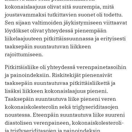
kokonaislaajuus olivat sitä suurempia, mitä
joustavammaksi tutkittavien suonet oli todettu.
Sen sijaan valtimoiden jäykistymiseen viittaavat
löydökset olivat yhteydessä pienempään
liikelaajuuteen pitkittäissuunnassa ja erityisesti
taaksepäin suuntautuvan liikkeen
rajoittumiseen.
Pitkittäisliike oli yhteydessä verenpainetasoihin
ja painoindeksiin. Riskitekijät pienensivät
taaksepäin suuntautuvaa pitkittäisliikettä ja
lisäksi liikkeen kokonaislaajuus pieneni.
Taaksepäin suuntautuva liike pieneni veren
kokonaiskolesterolin sekä triglyseriditasojen
noustessa. Eteenpäin suuntautuva liike suureni
diastolisen verenpaineen, kokonaiskolesteroli-
ja triglyseriditasojen ja painoindeksin