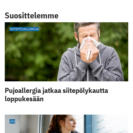
Suosittelemme
SIITEPÖLYALLERGIA
Pujoallergia jatkaa siitepölykautta
loppukesään
UNI