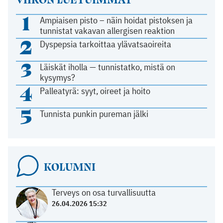
1
Ampiaisen pisto – näin hoidat pistoksen ja
tunnistat vakavan allergisen reaktion
2
Dyspepsia tarkoittaa ylävatsaoireita
3
Läiskät iholla — tunnistatko, mistä on
kysymys?
4
Palleatyrä: syyt, oireet ja hoito
5
Tunnista punkin pureman jälki
KOLUMNI
Terveys on osa turvallisuutta
26.04.2026 15:32