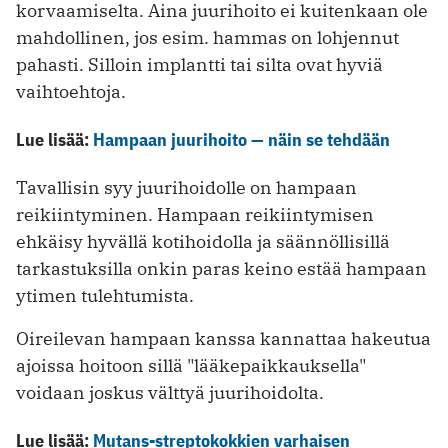
korvaamiselta. Aina juurihoito ei kuitenkaan ole
mahdollinen, jos esim. hammas on lohjennut
pahasti. Silloin implantti tai silta ovat hyviä
vaihtoehtoja.
Lue lisää:
Hampaan juurihoito — näin se tehdään
Tavallisin syy juurihoidolle on hampaan
reikiintyminen. Hampaan reikiintymisen
ehkäisy hyvällä kotihoidolla ja säännöllisillä
tarkastuksilla onkin paras keino estää hampaan
ytimen tulehtumista.
Oireilevan hampaan kanssa kannattaa hakeutua
ajoissa hoitoon sillä "lääkepaikkauksella"
voidaan joskus välttyä juurihoidolta.
Lue lisää:
Mutans-streptokokkien varhaisen