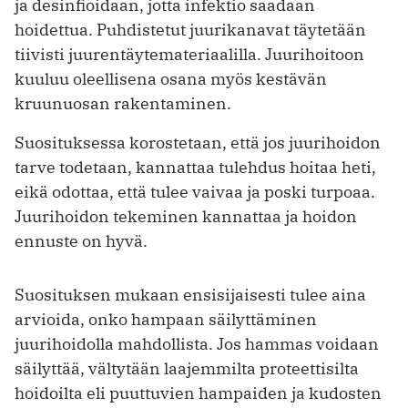
ja desinfioidaan, jotta infektio saadaan
hoidettua. Puhdistetut juurikanavat täytetään
tiivisti juurentäytemateriaalilla. Juurihoitoon
kuuluu oleellisena osana myös kestävän
kruunuosan rakentaminen.
Suosituksessa korostetaan, että jos juurihoidon
tarve todetaan, kannattaa tulehdus hoitaa heti,
eikä odottaa, että tulee vaivaa ja poski turpoaa.
Juurihoidon tekeminen kannattaa ja hoidon
ennuste on hyvä.
Suosituksen mukaan ensisijaisesti tulee aina
arvioida, onko hampaan säilyttäminen
juurihoidolla mahdollista. Jos hammas voidaan
säilyttää, vältytään laajemmilta proteettisilta
hoidoilta eli puuttuvien hampaiden ja kudosten