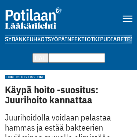
SYDÄN
KEUHKOT
SYÖPÄ
INFEKTIOT
KIPU
DIABETES
A
HAE
JUURIHOITO
SUUNVUORO
Käypä hoito -suositus:
Juurihoito kannattaa
Juurihoidolla voidaan pelastaa
hammas ja estää bakteerien