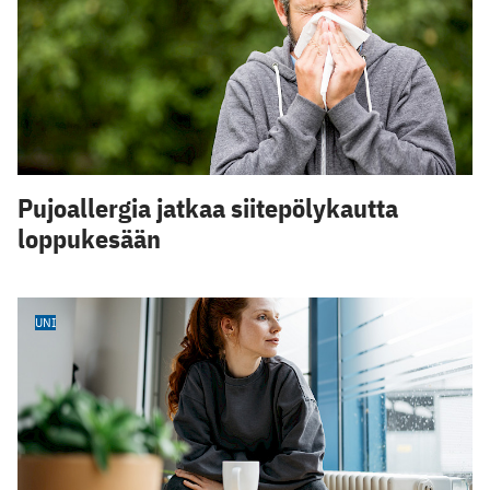
Pujoallergia jatkaa siitepölykautta
loppukesään
UNI