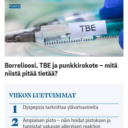
PUNKKI
Borrelioosi, TBE ja punkkirokote – mitä
niistä pitää tietää?
VIIKON LUETUIMMAT
1
Dyspepsia tarkoittaa ylävatsaoireita
2
Ampiaisen pisto – näin hoidat pistoksen ja
tunnistat vakavan allergisen reaktion