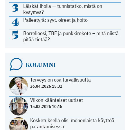
3
Läiskät iholla — tunnistatko, mistä on
kysymys?
4
Palleatyrä: syyt, oireet ja hoito
5
Borrelioosi, TBE ja punkkirokote – mitä niistä
pitää tietää?
KOLUMNI
Terveys on osa turvallisuutta
26.04.2026 15:32
Viikon käänteiset uutiset
15.03.2026 10:15
Kosketuksella olisi monenlaista käyttöä
parantamisessa