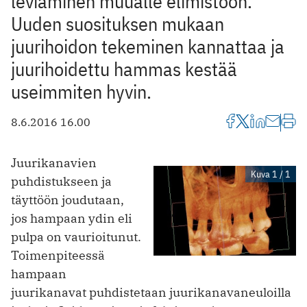
leviäminen muualle elimistöön.
Uuden suosituksen mukaan
juurihoidon tekeminen kannattaa ja
juurihoidettu hammas kestää
useimmiten hyvin.
8.6.2016 16.00
Juurikanavien
Kuva 1 / 1
puhdistukseen ja
täyttöön joudutaan,
jos hampaan ydin eli
pulpa on vaurioitunut.
Toimenpiteessä
hampaan
juurikanavat puhdistetaan juurikanavaneuloilla