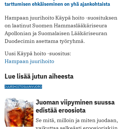
tarttumisen ehkäiseminen on yhä ajankohtaista
Hampaan juurihoito Käypä hoito -suosituksen
on laatinut Suomen Hammaslääkäriseura
Apollonian ja Suomalaisen Lääkäriseuran
Duodecimin asettama työryhmä.
Uusi Käypä hoito -suositus:
Hampaan juurihoito
Lue lisää jutun aiheesta
JUURIHOITO
SUUNVUORO
Juoman viipyminen suussa
edistää eroosiota
Se mitä, milloin ja miten juodaan,
vaikuttaa selkeästi eroosioriskiin,