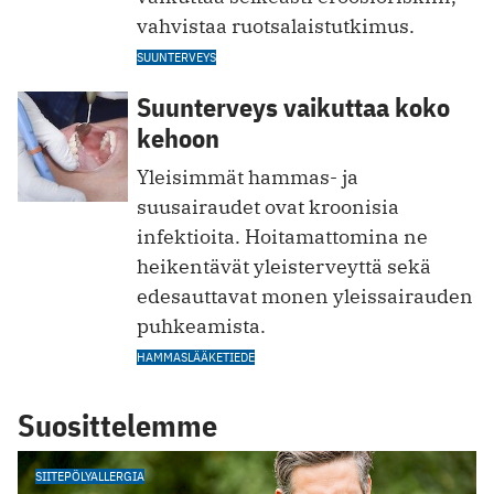
vahvistaa ruotsalaistutkimus.
SUUNTERVEYS
Suunterveys vaikuttaa koko
kehoon
Yleisimmät hammas- ja
suusairaudet ovat kroonisia
infektioita. Hoitamattomina ne
heikentävät yleisterveyttä sekä
edesauttavat monen yleissairauden
puhkeamista.
HAMMASLÄÄKETIEDE
Suosittelemme
SIITEPÖLYALLERGIA