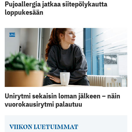
Pujoallergia jatkaa siitepölykautta
loppukesään
UNI
Unirytmi sekaisin loman jälkeen – näin
vuorokausirytmi palautuu
VIIKON LUETUIMMAT