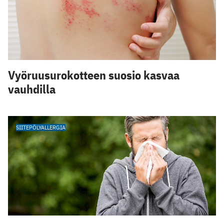
Vyöruusurokotteen suosio kasvaa
vauhdilla
SIITEPÖLYALLERGIA