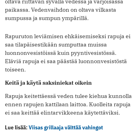
oltava riittävän syvällä vedessä ja varjoisassa
paikassa. Vedenvaihdon on oltava vilkasta
sumpussa ja sumpun ympärillä.
Rapuruton leviämisen ehkäisemiseksi rapuja ei
saa tilapäisestikään sumputtaa muissa
luonnonvesistöissä kuin pyyntivesistössä.
Eläviä rapuja ei saa päästää luonnonvesistöstä
toiseen.
Keitä ja käytä saksiniekat oikein
Rapuja keitettäessä veden tulee kiehua kunnolla
ennen rapujen kattilaan laittoa. Kuolleita rapuja
ei saa keittää elintarvikkeena käytettäviksi.
Lue lisää:
Viisas grillaaja välttää vahingot