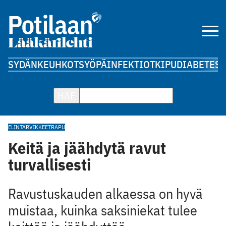
SYDÄN
KEUHKOT
SYÖPÄ
INFEKTIOT
KIPU
DIABETES
A
HAE
ELINTARVIKKEET
RAPU
Keitä ja jäähdytä ravut
turvallisesti
Ravustuskauden alkaessa on hyvä
muistaa, kuinka saksiniekat tulee