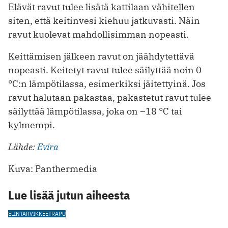
Elävät ravut tulee lisätä kattilaan vähitellen
siten, että keitinvesi kiehuu jatkuvasti. Näin
ravut kuolevat mahdollisimman nopeasti.
Keittämisen jälkeen ravut on jäähdytettävä
nopeasti. Keitetyt ravut tulee säilyttää noin 0
°C:n lämpötilassa, esimerkiksi jäitettyinä. Jos
ravut halutaan pakastaa, pakastetut ravut tulee
säilyttää lämpötilassa, joka on –18 °C tai
kylmempi.
Lähde:
Evira
Kuva: Panthermedia
Lue lisää jutun aiheesta
ELINTARVIKKEET
RAPU