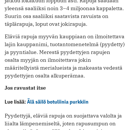
jatkuu lokakuun loppuun asti. Rapuja saadaan
yleensä saaliiksi noin 3–4 miljoonaa kappaletta.
Suurin osa saaliiksi saatavista ravuista on
täplärapuja, loput ovat jokirapuja.
Eläviä rapuja myyvän kauppiaan on ilmoitettava
lajin kauppanimi, tuotantomenetelmä (pyydetty)
ja pyyntialue. Merestä pyydettyjen rapujen
osalta myyjän on ilmoitettava jokin
määritellyistä merialueista ja makeasta vedestä
pyydettyjen osalta alkuperämaa.
Jos ravustat itse
Lue lisää:
Älä säilö botuliinia purkkiin
Pyydettyjä, eläviä rapuja on suojattava valolta ja
liialta lämpenemiseltä, joten rapusumpun on