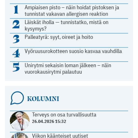
1
Ampiaisen pisto – näin hoidat pistoksen ja
tunnistat vakavan allergisen reaktion
2
Läiskät iholla — tunnistatko, mistä on
kysymys?
3
Palleatyrä: syyt, oireet ja hoito
4
Vyöruusurokotteen suosio kasvaa vauhdilla
5
Unirytmi sekaisin loman jälkeen – näin
vuorokausirytmi palautuu
KOLUMNI
Terveys on osa turvallisuutta
26.04.2026 15:32
Viikon käänteiset uutiset