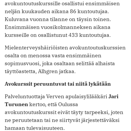
avokuntoutuskurssille osallistui ensimmäisen
neljän kuukauden aikana 86 kuntoutujaa.
Kuluvana vuonna tilanne on täysin toinen.
Ensimmäisen vuosikolmanneksen aikana
kursseille on osallistunut 433 kuntoutujaa.
Mielenterveyshäiriöisten avokuntoutuskurssien
osalta on menossa vasta ­ensimmäinen
sopimusvuosi, joka osaltaan selittää alhaista
täyttöastetta, ­Alhgren jatkaa.
Avokurssit peruuntuvat tai niitä lykätään
Palveluntuottaja Verven apulaisylilääkäri
Jari
Turunen
kertoo, että Oulussa
avokuntoutuskurssit eivät täyty tarpeeksi, joten
ne peruutetaan tai ne siirtyvät järjestettäväksi
hamaan tulevaisuuteen.