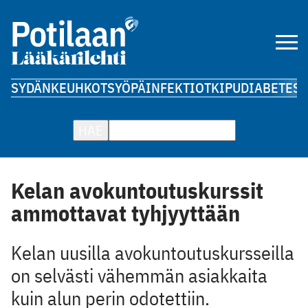
SYDÄN
KEUHKOT
SYÖPÄ
INFEKTIOT
KIPU
DIABETES
A
HAE
Kelan avokuntoutus­kurssit
ammottavat tyhjyyttään
Kelan uusilla avokuntoutuskursseilla
on selvästi vähemmän asiakkaita
kuin alun perin odotettiin.