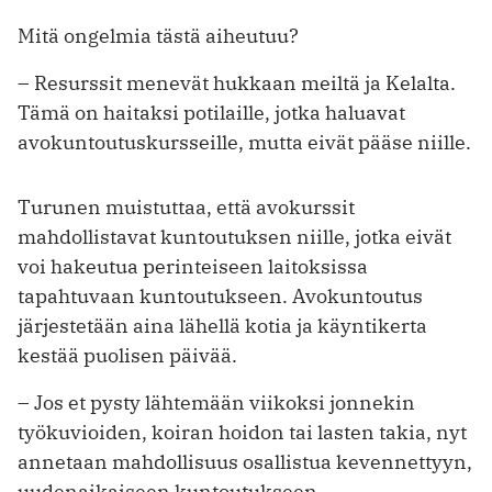
Mitä ongelmia tästä aiheutuu?
– Resurssit menevät hukkaan meiltä ja Kelalta.
Tämä on haitaksi potilaille, jotka haluavat
avokuntoutuskursseille, mutta eivät pääse niille.
Turunen muistuttaa, että avokurssit
mahdollistavat kuntoutuksen niille, jotka eivät
voi hakeutua perinteiseen laitoksissa
tapahtuvaan kuntoutukseen. Avokuntoutus
järjestetään aina lähellä kotia ja käyntikerta
kestää puolisen päivää.
– Jos et pysty lähtemään viikoksi jonnekin
työkuvioiden, koiran hoidon tai lasten takia, nyt
annetaan mahdollisuus osallistua kevennettyyn,
uudenaikaiseen kuntoutukseen.