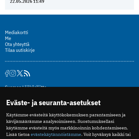
22.05.2026 11:49
Mediakortti
Me
Ota yhteyttä
Tilaa uutiskirje
Suomen Lääkäriliitto
Mäkelänkatu 2, PL 49
Eväste- ja seuranta-asetukset
00510 Helsinki
puh. (09) 393 091
Käytämme evästeitä käyttökokemuksen parantamiseen ja
toimitus@potilaanlaakarilehti.fi
kävijämäärämme analysoimiseen. Suostumuksellasi
käytämme evästeitä myös markkinoinnin kohdentamiseen.
ISSN 2323-9476
Lisää tietoa
evästekäytännöistämme
. Voit hyväksyä kaikki tai