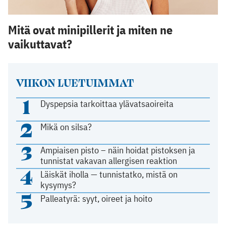
Mitä ovat minipillerit ja miten ne
vaikuttavat?
VIIKON LUETUIMMAT
1
Dyspepsia tarkoittaa ylävatsaoireita
2
Mikä on silsa?
3
Ampiaisen pisto – näin hoidat pistoksen ja
tunnistat vakavan allergisen reaktion
4
Läiskät iholla — tunnistatko, mistä on
kysymys?
5
Palleatyrä: syyt, oireet ja hoito