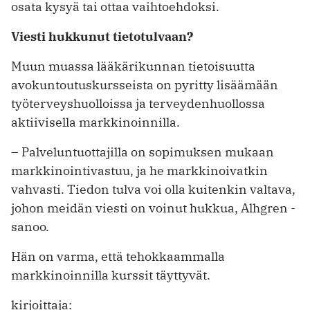
osata kysyä tai ottaa vaihtoehdoksi.
Viesti hukkunut tietotulvaan?
Muun muassa lääkärikunnan tietoisuutta
avokuntoutuskursseista on pyritty lisäämään
työterveyshuolloissa ja terveydenhuollossa
aktiivisella markkinoinnilla.
– Palveluntuottajilla on so­pimuksen mukaan
markkinointivastuu, ja he markkinoivatkin
vahvasti. Tiedon tulva voi olla kuitenkin valtava,
johon meidän viesti on voinut hukkua, ­Alhgren ­
sanoo.
Hän on varma, että tehokkaammalla
markkinoinnilla kurssit täyttyvät.
kirjoittaja: