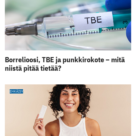
Borrelioosi, TBE ja punkkirokote – mitä
niistä pitää tietää?
EHKÄISY