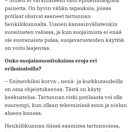
– Siihen ei varsinaisesti ollut epidemiologista
painetta. On hyvin vähän ­tapauksia, joissa
potilaat olisivat saaneet tartunnan
henkilökunnalta. Uusien kansainvälistenkin
suositusten valossa, ja kun suojaimista ei enää
ole suoranaista pulaa, suojavarusteiden käyttöä
on voitu laajentaa.
Onko suojainsuosituksissa eroja eri
erikoisaloilla?
– Esimerkiksi korva-, nenä- ja kurkkutaudeilla
on oma ohjeistuksensa. Tästä on käyty
keskustelua. Tartunnan riski potilaasta voi olla
suurempi, kun ollaan tekemisissä suun ja nielun
alueen ­kanssa.
Henkilökunnan töissä saamissa tartunnoissa,