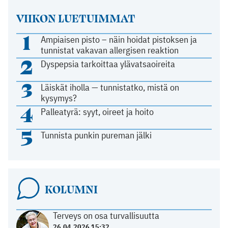
VIIKON LUETUIMMAT
1
Ampiaisen pisto – näin hoidat pistoksen ja
tunnistat vakavan allergisen reaktion
2
Dyspepsia tarkoittaa ylävatsaoireita
3
Läiskät iholla — tunnistatko, mistä on
kysymys?
4
Palleatyrä: syyt, oireet ja hoito
5
Tunnista punkin pureman jälki
KOLUMNI
Terveys on osa turvallisuutta
26.04.2026 15:32