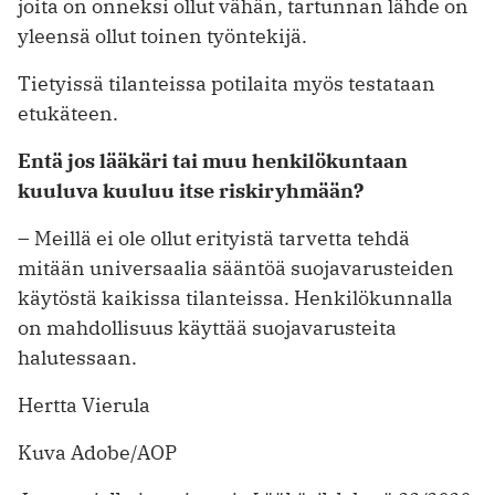
joita on onneksi ollut vähän, tartunnan lähde on
yleensä ollut toinen työntekijä.
Tietyissä tilanteissa potilaita myös testataan
etukäteen.
Entä jos lääkäri tai muu henkilö­kuntaan
kuuluva kuuluu itse ­riskiryhmään?
– Meillä ei ole ollut erityistä tarvetta tehdä
mitään universaalia sääntöä suojavarusteiden
käytöstä kaikissa tilanteissa. Henkilökunnalla
on ­mahdollisuus käyttää suojavarusteita
halutessaan.
Hertta Vierula
Kuva Adobe/AOP