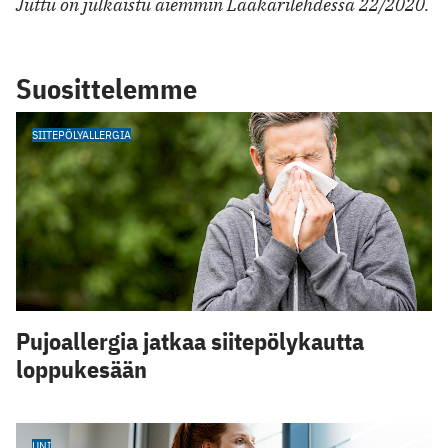
Juttu on julkaistu aiemmin Lääkärilehdessä 22/2020.
Suosittelemme
SIITEPÖLYALLERGIA
Pujoallergia jatkaa siitepölykautta
loppukesään
UNI