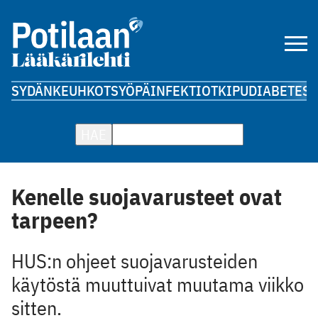
SYDÄN
KEUHKOT
SYÖPÄ
INFEKTIOT
KIPU
DIABETES
A
HAE
Kenelle suojavarusteet ovat
tarpeen?
HUS:n ohjeet suojavarusteiden
käytöstä muuttuivat muutama viikko
sitten.