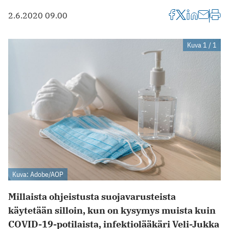
2.6.2020 09.00
Kuva 1 / 1
Kuva: Adobe/AOP
Millaista ohjeistusta suojavarusteista
käytetään silloin, kun on kysymys ­muista kuin
COVID-19-potilaista, infektiolääkäri Veli-Jukka