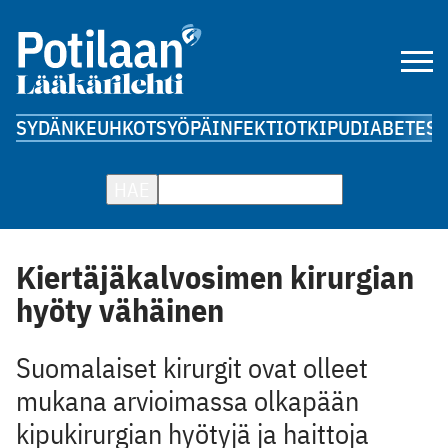
SYDÄN
KEUHKOT
SYÖPÄ
INFEKTIOT
KIPU
DIABETES
A
HAE
Kiertäjäkalvosimen kirurgian
hyöty vähäinen
Suomalaiset kirurgit ovat olleet
mukana arvioimassa olkapään
kipukirurgian hyötyjä ja haittoja