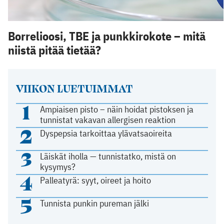
Borrelioosi, TBE ja punkkirokote – mitä
niistä pitää tietää?
VIIKON LUETUIMMAT
1
Ampiaisen pisto – näin hoidat pistoksen ja
tunnistat vakavan allergisen reaktion
2
Dyspepsia tarkoittaa ylävatsaoireita
3
Läiskät iholla — tunnistatko, mistä on
kysymys?
4
Palleatyrä: syyt, oireet ja hoito
5
Tunnista punkin pureman jälki