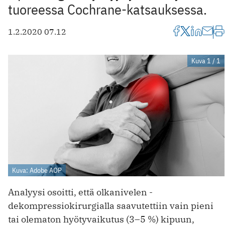
tuoreessa Cochrane-katsauksessa.
1.2.2020 07.12
Kuva 1 / 1
Kuva: Adobe AOP
Analyysi osoitti, että olkanivelen ­
dekompressiokirurgialla saavutettiin vain pieni
tai olematon hyötyvaikutus (3–5 %) kipuun,