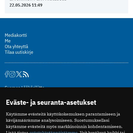
22.05.2026 11:49
Mediakortti
Me
Ota yhteyttä
Tilaa uutiskirje
Suomen Lääkäriliitto
Mäkelänkatu 2, PL 49
Eväste- ja seuranta-asetukset
00510 Helsinki
puh. (09) 393 091
Käytämme evästeitä käyttökokemuksen parantamiseen ja
toimitus@potilaanlaakarilehti.fi
kävijämäärämme analysoimiseen. Suostumuksellasi
käytämme evästeitä myös markkinoinnin kohdentamiseen.
ISSN 2323-9476
Lisää tietoa
evästekäytännöistämme
. Voit hyväksyä kaikki tai