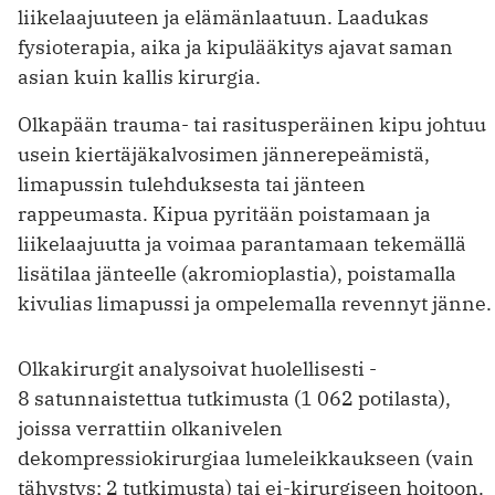
liikelaajuuteen ja elämänlaatuun. Laadukas
fysioterapia, aika ja kipulääkitys ajavat saman
asian kuin kallis kirurgia.
Olkapään trauma- tai rasitusperäinen kipu johtuu
usein kiertäjäkalvosimen jännerepeämistä,
limapussin tulehduksesta tai jänteen
rappeumasta. Kipua pyritään poistamaan ja
liikelaajuutta ja voimaa parantamaan tekemällä
lisätilaa jänteelle (akromioplastia), poistamalla
kivulias limapussi ja ompelemalla revennyt jänne.
Olkakirurgit analysoivat huolellisesti ­
8 satunnaistettua tutkimusta (1 062 potilasta),
joissa verrattiin olkanivelen
dekompressiokirurgiaa lumeleikkaukseen (vain
tähystys; 2 tutkimusta) tai ei-kirurgiseen hoitoon.