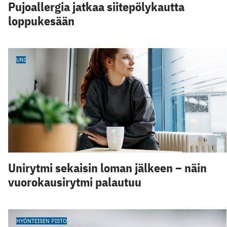
Pujoallergia jatkaa siitepölykautta
loppukesään
UNI
Unirytmi sekaisin loman jälkeen – näin
vuorokausirytmi palautuu
HYÖNTEISEN PISTO