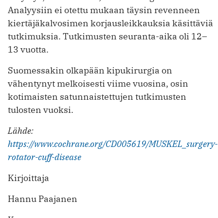
Analyysiin ei otettu mukaan täysin revenneen
kiertäjäkalvosimen korjausleikkauksia käsittäviä
tutkimuksia. Tutkimusten seuranta-aika oli 12–
13 vuotta.
Suomessakin olkapään kipukirurgia on
vähentynyt melkoisesti viime vuosina, osin
kotimaisten satunnaistettujen tutkimusten
tulosten vuoksi.
Lähde:
https://www.cochrane.org/CD005619/MUSKEL_surgery-
rotator-cuff-disease
Kirjoittaja
Hannu Paajanen