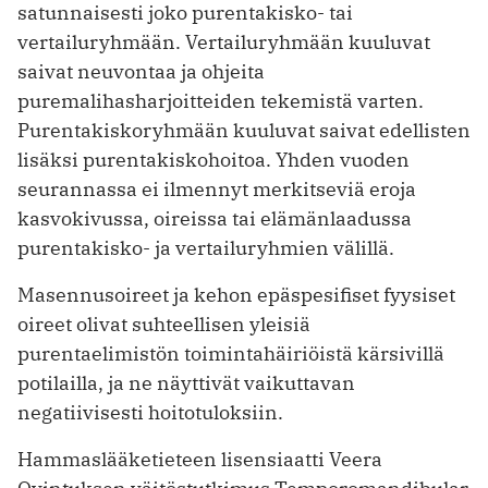
satunnaisesti joko purentakisko- tai
vertailuryhmään. Vertailuryhmään kuuluvat
saivat neuvontaa ja ohjeita
puremalihasharjoitteiden tekemistä varten.
Purentakiskoryhmään kuuluvat saivat edellisten
lisäksi purentakiskohoitoa. Yhden vuoden
seurannassa ei ilmennyt merkitseviä eroja
kasvokivussa, oireissa tai elämänlaadussa
purentakisko- ja vertailuryhmien välillä.
Masennusoireet ja kehon epäspesifiset fyysiset
oireet olivat suhteellisen yleisiä
purentaelimistön toimintahäiriöistä kärsivillä
potilailla, ja ne näyttivät vaikuttavan
negatiivisesti hoitotuloksiin.
Hammaslääketieteen lisensiaatti Veera