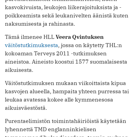
kasvokivuista, leukojen liikerajoituksista ja -
poikkeamista sekä leukanivelten äänistä kuten
naksumisesta ja rahinasta.
Tämä ilmenee HLL
Veera Qvintuksen
väitöstutkimuksesta
, jossa on käytetty THL:n
kokoaman Terveys 2011 -tutkimuksen
aineistoa. Aineisto koostui 1577 suomalaisesta
aikuisesta.
Väitöstutkimuksen mukaan viikoittaista kipua
kasvojen alueella, hampaita yhteen purressa tai
leukaa avatessa kokee alle kymmenesosa
aikuisväestöstä.
Purentaelimistön toimintahäiriöistä käytetään
lyhennettä TMD englanninkielisen