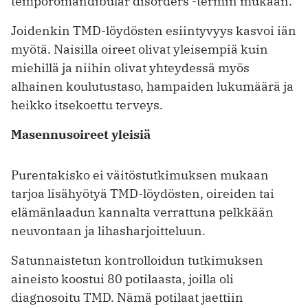
temporomandibular disorders -termin mukaan.
Joidenkin TMD-löydösten esiintyvyys kasvoi iän
myötä. Naisilla oireet olivat yleisempiä kuin
miehillä ja niihin olivat yhteydessä myös
alhainen koulutustaso, hampaiden lukumäärä ja
heikko itsekoettu terveys.
Masennusoireet yleisiä
Purentakisko ei väitöstutkimuksen mukaan
tarjoa lisähyötyä TMD-löydösten, oireiden tai
elämänlaadun kannalta verrattuna pelkkään
neuvontaan ja lihasharjoitteluun.
Satunnaistetun kontrolloidun tutkimuksen
aineisto koostui 80 potilaasta, joilla oli
diagnosoitu TMD. Nämä potilaat jaettiin