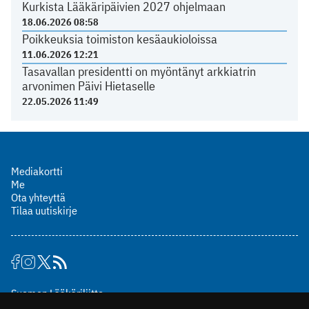
Kurkista Lääkäripäivien 2027 ohjelmaan
18.06.2026 08:58
Poikkeuksia toimiston kesäaukioloissa
11.06.2026 12:21
Tasavallan presidentti on myöntänyt arkkiatrin
arvonimen Päivi Hietaselle
22.05.2026 11:49
Mediakortti
Me
Ota yhteyttä
Tilaa uutiskirje
Suomen Lääkäriliitto
Mäkelänkatu 2, PL 49