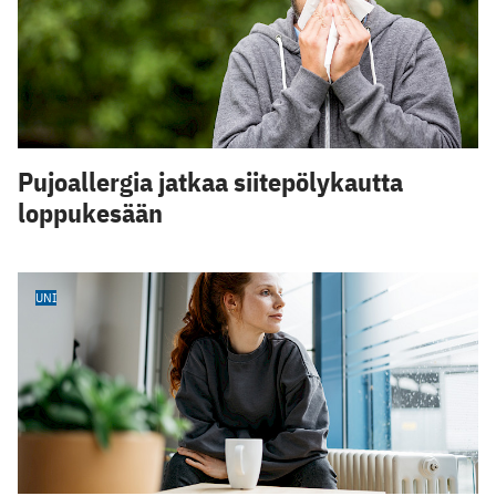
Pujoallergia jatkaa siitepölykautta
loppukesään
UNI