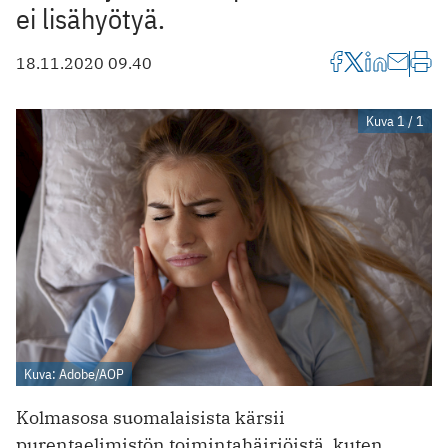
ei lisähyötyä.
18.11.2020 09.40
Kuva 1 / 1
Kuva: Adobe/AOP
Kolmasosa suomalaisista kärsii
purentaelimistön toimintahäiriöistä, kuten