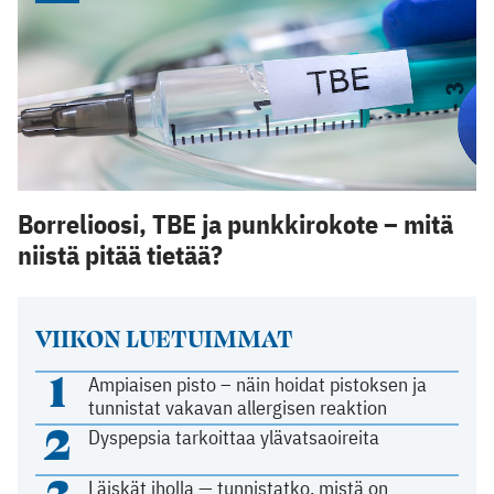
Borrelioosi, TBE ja punkkirokote – mitä
niistä pitää tietää?
VIIKON LUETUIMMAT
1
Ampiaisen pisto – näin hoidat pistoksen ja
tunnistat vakavan allergisen reaktion
2
Dyspepsia tarkoittaa ylävatsaoireita
3
Läiskät iholla — tunnistatko, mistä on