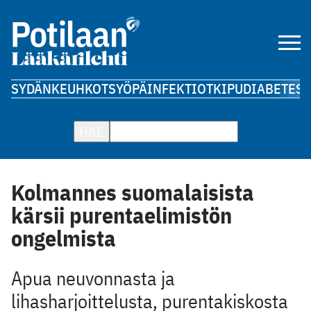
SYDÄN
KEUHKOT
SYÖPÄ
INFEKTIOT
KIPU
DIABETES
A
HAE
Kolmannes suomalaisista
kärsii purentaelimistön
ongelmista
Apua neuvonnasta ja
lihasharjoittelusta, purentakiskosta