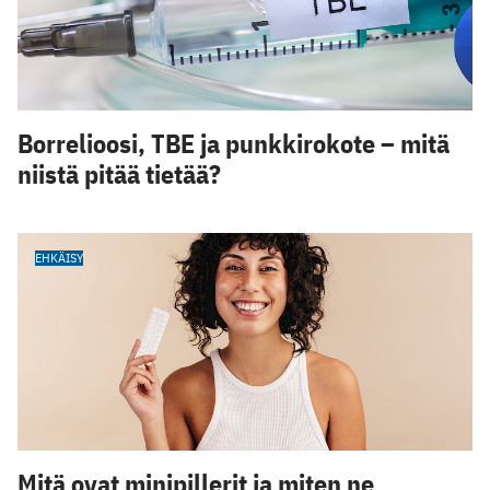
Borrelioosi, TBE ja punkkirokote – mitä
niistä pitää tietää?
EHKÄISY
Mitä ovat minipillerit ja miten ne