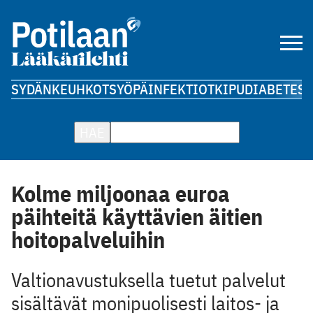
SYDÄN
KEUHKOT
SYÖPÄ
INFEKTIOT
KIPU
DIABETES
A
HAE
Kolme miljoonaa euroa
päihteitä käyttävien äitien
hoitopalveluihin
Valtionavustuksella tuetut palvelut
sisältävät monipuolisesti laitos- ja