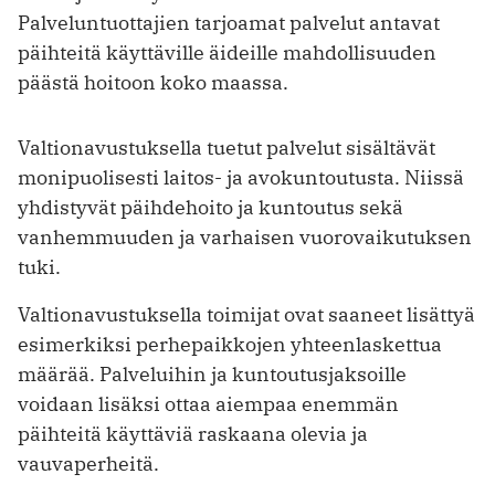
Palveluntuottajien tarjoamat palvelut antavat
päihteitä käyttäville äideille mahdollisuuden
päästä hoitoon koko maassa.
Valtionavustuksella tuetut palvelut sisältävät
monipuolisesti laitos- ja avokuntoutusta. Niissä
yhdistyvät päihdehoito ja kuntoutus sekä
vanhemmuuden ja varhaisen vuorovaikutuksen
tuki.
Valtionavustuksella toimijat ovat saaneet lisättyä
esimerkiksi perhepaikkojen yhteenlaskettua
määrää. Palveluihin ja kuntoutusjaksoille
voidaan lisäksi ottaa aiempaa enemmän
päihteitä käyttäviä raskaana olevia ja
vauvaperheitä.