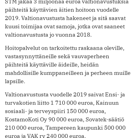
STM jakaa 3 miljoonaa euroa valtionavustuksia
päihteitä käyttävien äitien hoitoon vuodelle
2019. Valtionavustusta hakeneet ja sitä saavat
kuusi toimijaa ovat samoja, jotka ovat saaneet
valtionavustusta jo vuonna 2018.
Hoitopalvelut on tarkoitettu raskaana oleville,
vastasynnyttäneille sekä vauvaperheen
päihteitä käyttäville äideille, heidän
mahdollisille kumppaneilleen ja perheen muille
lapsille.
Valtionavustusta vuodelle 2019 saivat Ensi- ja
turvakotien liitto 1 710 000 euroa, Kainuun
sosiaali- ja terveyspiiri 150 000 euroa,
KostamoKoti Oy 90 000 euroa, Sovatek-säätiö
210 000 euroa, Tampereen kaupunki 500 000
euroa ja VAK ry 240 000 euroa.