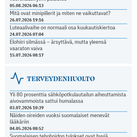
05.08.2026 06:13
Mitä ovat minipillerit ja miten ne vaikuttavat?
26.07.2026 19:16
Luteaalivaihe on normaali osa kuukautiskiertoa
24.07.2026 07:04
Elohiiri silmässä – ärsyttävä, mutta yleensä
vaaraton vaiva
15.07.2026 08:17
TERVEYDENHUOLTO
Yli 80 prosenttia sähköpotkulautailun aiheuttamista
aivovammoista sattui humalassa
03.07.2026 10:39
Näiden oireiden vuoksi suomalaiset menevät
lääkäriin
04.05.2026 08:52
Suomalaisen tehohoidon tulokset ovat hyviä