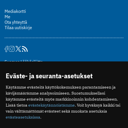
Mediakortti
Me
Ota yhteyttä
Tilaa uutiskirje
Suomen Lääkäriliitto
Mäkelänkatu 2, PL 49
Eväste- ja seuranta-asetukset
00510 Helsinki
puh. (09) 393 091
Käytämme evästeitä käyttökokemuksen parantamiseen ja
toimitus@potilaanlaakarilehti.fi
kävijämäärämme analysoimiseen. Suostumuksellasi
käytämme evästeitä myös markkinoinnin kohdentamiseen.
ISSN 2323-9476
Lisää tietoa
evästekäytännöistämme
. Voit hyväksyä kaikki tai
vain välttämättömät evästeet sekä muokata asetuksia
evästeasetuksissa
.