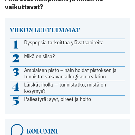
vaikuttavat?
VIIKON LUETUIMMAT
1
Dyspepsia tarkoittaa ylävatsaoireita
2
Mikä on silsa?
3
Ampiaisen pisto – näin hoidat pistoksen ja
tunnistat vakavan allergisen reaktion
4
Läiskät iholla — tunnistatko, mistä on
kysymys?
5
Palleatyrä: syyt, oireet ja hoito
KOLUMNI