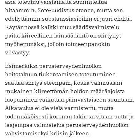
asia toteutuu väistämättä suunniteltua
hitaammin. Sote-uudistus etenee, mutta sen
edellyttämiin substanssi­asioihin ei juuri ehditä.
Käytännössä kaikki muu säädösvalmistelu
paitsi kiireellinen lainsäädäntö on siirtynyt
myöhemmäksi, jolloin toimeenpanokin
viivästyy.
Esimerkiksi perusterveydenhuollon
hoitotakuun tiukentamisen toteutuminen
saattaa siirtyä eteenpäin, koska valmiuslain
mukainen kiireettömän hoidon ­määräajoista
luopuminen vaikuttaa päinvastaiseen suuntaan.
Aikataulua ei ole vielä varmistettu, mutta
todennäköisesti koronan takia tarvitaan uutta ja
laajempaa valmistelua perusterveydenhuollon
vahvistamiseksi kriisin jälkeen.