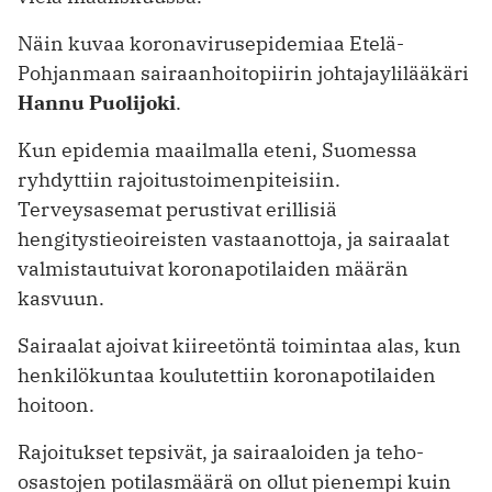
Näin kuvaa koronavirus­epi­demiaa Etelä-
Pohjanmaan sairaanhoitopiirin johtaja­ylilääkäri
Hannu Puolijoki
.
Kun epidemia maailmalla eteni, Suomessa
ryhdyttiin rajoitustoimenpiteisiin.
Terveysasemat perustivat erillisiä
hengitystieoireisten vastaanottoja, ja sairaalat
valmistautuivat koronapotilaiden määrän
kasvuun.
Sairaalat ajoivat kiireetöntä toimintaa alas, kun
henkilökuntaa koulutettiin ­koronapotilaiden
hoitoon.
Rajoitukset tepsivät, ja sairaaloiden ja teho-
osastojen potilasmäärä on ollut pienempi kuin