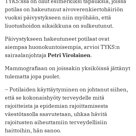
TYKS:ssä on ollut esimerkiksi tapauksia, joissa
potilas on hakeutunut aivoverenkiertohäiriön
vuoksi päivystykseen niin myöhään, että
liuotushoidon aikaikkuna on sulkeutunut.
Päivystykseen hakeutuneet potilaat ovat
aiempaa huonokuntoisempia, ­arvioi TYKS:n
sairaalanjohtaja
Petri ­Virolainen
.
Mammografiaan on joissakin yksiköissä jättänyt
tulematta jopa puolet.
– Potilaiden käyttäytyminen on johtanut siihen,
että se kokonaishyöty terveydelle mitä
rajoitteista ja epidemian rajoittamisesta
väestötasolla saavutetaan, uhkaa hävitä
rajoitusten aiheuttamiin terveydellisiin
haittoihin, hän sanoo.