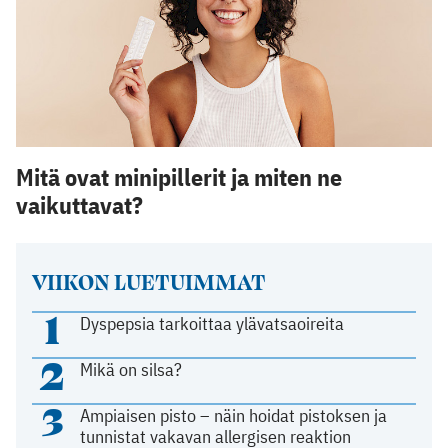
Mitä ovat minipillerit ja miten ne
vaikuttavat?
VIIKON LUETUIMMAT
1
Dyspepsia tarkoittaa ylävatsaoireita
2
Mikä on silsa?
3
Ampiaisen pisto – näin hoidat pistoksen ja
tunnistat vakavan allergisen reaktion