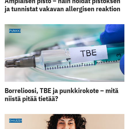
Ampiaisen pisto – näin hoidat pistoksen
ja tunnistat vakavan allergisen reaktion
PUNKKI
Borrelioosi, TBE ja punkkirokote – mitä
niistä pitää tietää?
EHKÄISY