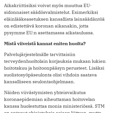
Aikakriittisiksi voivat myös muuttua EU-
sidonnaiset säädösvalmistelut. ­Esimerkiksi
eläinlääkeasetuksen kansallista lainsäädäntöä
on edistettävä koronan aikanakin, jotta
pysymme EU:n asettamassa aikataulussa.
Mistä viiveistä kannat eniten huolta?
Palvelujärjestelmälle tarvittaisiin
terveydenhuoltolain korjauksia mukaan lukien
hoitotakuu ja hoitoonpääsyn perusteet. Lisäksi
suolistosyöpäseulonta olisi vihdoin saatava
kansalliseen seulontaohjelmaan.
Näiden viivästymisten yhteisvaikutus
koronaepidemian aiheuttaman hoitovelan
kanssa huolestuttaa monia ministeriössä. STM
on antanut ohjeistuksia asiaan liittyen, mutta