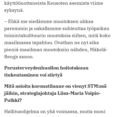
käyttöönottaneista ­Keusoten asemista viime
syksynä.
– Ehkä me siedämme muutoksen ­uhkaa
paremmin ja uskallamme suhteuttaa työpaikan
toimintakulttuurin muutoksia siihen, mitä koko
maailmassa tapahtuu. Ovathan ne nyt aika
pieniä maailman muutoksiin nähden, Mäkelä-
Bengs sanoo.
Perusterveydenhuollon hoitotakuun
tiukentaminen voi siirtyä
Mitä asioita koronatilanne on vienyt STM:ssä
jäihin, strategiajohtaja Liisa-Maria Voipio-
Pulkki?
Hallitusohjelma on yhä voimassa, mutta moni