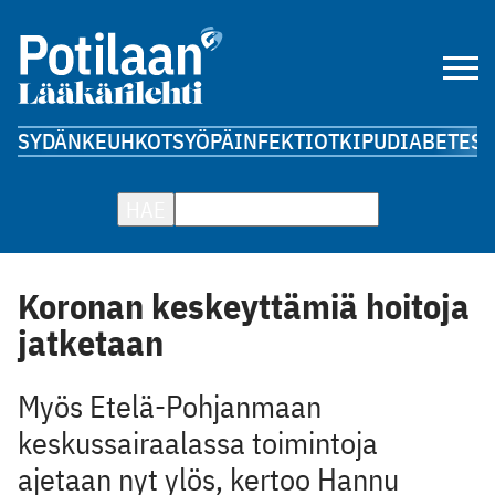
SYDÄN
KEUHKOT
SYÖPÄ
INFEKTIOT
KIPU
DIABETES
A
HAE
Koronan keskeyttämiä hoitoja
jatketaan
Myös Etelä-Pohjanmaan
keskussairaalassa toimintoja
ajetaan nyt ylös, kertoo Hannu