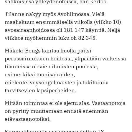
sähköisissä yhteydenotoissa, hän kertoo.
Tilanne näkyy myös Avohilmossa. Vielä
maaliskuun ensimmäisellä viikolla (viikko 10)
avosairaanhoidossa oli 181 147 käyntiä. Neljä
viikkoa myöhemmin luku oli 82 345.
Mäkelä-Bengs kantaa huolta paitsi ­
perussairauksien hoidosta, ylipäätään vaikeissa
tilanteissa olevien ihmisten puolesta,
esimerkiksi monisairaiden,
mielenterveysongelmaisten ja tukitoimia
tarvitsevien lapsiperheiden.
Mitään toimintaa ei ole ajettu alas. Vastaanottoja
on pyritty muuttamaan entistä enemmän
etävastaanotoiksi.
Koronatilannetta varten perustettiin 18.