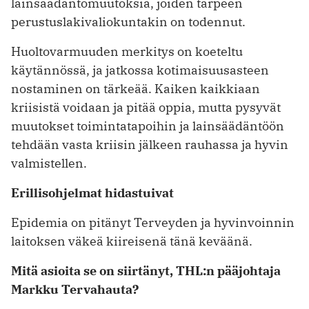
lainsäädäntömuutoksia, joiden tarpeen
perustuslakivaliokuntakin on todennut.
Huoltovarmuuden merkitys on koeteltu
käytännössä, ja jatkossa kotimaisuusasteen
nostaminen on tärkeää. Kaiken kaikkiaan
kriisistä voidaan ja pitää oppia, mutta pysyvät
muutokset toimintatapoihin ja lainsäädäntöön
tehdään vasta kriisin jälkeen rauhassa ja hyvin
valmistellen.
Erillisohjelmat hidastuivat
Epidemia on pitänyt Terveyden ja hyvinvoinnin
laitoksen väkeä ­kiireisenä tänä keväänä.
Mitä asioita se on siirtänyt, THL:n pääjohtaja
Markku Tervahauta?