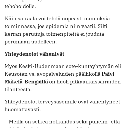
tehohoidolle.
Näin sairaala voi tehdä nopeasti muutoksia
toiminnassa, jos epidemia niin vaatii. Silti
kerran peruttuja toimenpiteitä ei jouduta
perumaan uudelleen.
Yhteydenotot vähenivät
Myös Keski-Uudenmaan sote-kunta­yhtymän eli
Keusoten vs. avopalveluiden päälliköllä
Päivi
Mäkelä-Bengsillä
on huoli pitkäaikaissairaiden
tilanteesta.
Yhteydenotot terveysasemille ovat ­vähentyneet
huomattavasti.
– Meillä on selkeä notkahdus sekä puhelin- että