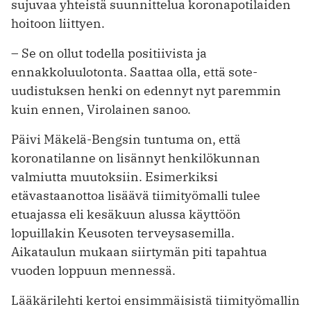
sujuvaa yhteistä suunnittelua korona­potilaiden
hoitoon liittyen.
– Se on ollut todella positiivista ja
ennakkoluulotonta. Saattaa olla, että sote-
uudistuksen henki on edennyt nyt paremmin
kuin ennen, Virolainen sanoo.
Päivi Mäkelä-Bengsin tuntuma on, ­että
koronatilanne on lisännyt henkilökunnan
valmiutta muutoksiin. Esimerkiksi
etävastaanottoa lisäävä tiimityömalli tulee
etuajassa eli kesäkuun alussa käyttöön
lopuillakin Keusoten ter­veysasemilla.
Aikataulun mukaan siirtymän piti tapahtua
vuoden loppuun mennessä.
Lääkärilehti kertoi ensimmäisistä ­tiimityömallin