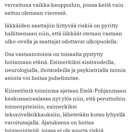
verrattuna vaikka kauppoihin, joissa keitä vain
sattuu olemaan vieressä.
Iäkkäiden saattajiin liittyvää riskiä on pyritty
hallitsemaan niin, että iäkkäät otetaan vastaan
ulko-ovella ja saattajat odottavat ulkopuolella.
Osa vastaanotoista on toisaalta pystytty
hoitamaan etänä. Esimerkiksi sisätaudeilla,
neurologialla, ihotaudeilla ja psykiatrialla monia
asioita voi hoitaa puhelimitse.
Kiireetöntä toimintaa ajetaan Etelä-Pohjanmaan
keskussairaalassa nyt ylös niin, että peruttuihin
toimenpiteisiin, esimerkiksi
tekonivelleikkauksiin, lähetetään kutsu lyhyellä
varoitusajalla. Ajatuksena on hoitaa
toimenpiteitä, joissa ei ole suurta riskiä