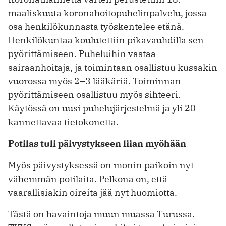
maaliskuuta koronahoitopuhelin­palvelu, jossa
osa henkilökunnasta työskentelee etänä.
Henkilökuntaa koulutettiin pikavauhdilla sen
pyörittämiseen. Puheluihin vastaa
sairaanhoitaja, ja toimintaan osallistuu kussakin
vuorossa myös 2–3 lääkäriä. Toiminnan
pyörittämiseen osallistuu myös sihteeri.
Käytössä on uusi puhelujärjestelmä ja yli 20
kannettavaa tietokonetta.
Potilas tuli päivystykseen liian myöhään
Myös päivystyksessä on monin paikoin nyt
vähemmän potilaita. Pelkona on, ­että
vaarallisiakin oireita jää nyt huomiotta.
Tästä on havaintoja muun muassa Turussa.