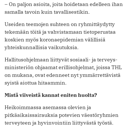
– On paljon asioita, joita hoidetaan edelleen ihan
samalla tavoin kuin tavallisestikin.
Useiden teemojen suhteen on ­ryhmittäydytty
tekemään töitä ja ­vahvistamaan tietoperustaa
koskien myös ­koronaepidemian välillisiä
yhteiskunnallisia vaikutuksia.
Hallitusohjelmaan liittyvät sosiaali- ja terveys­
ministeriön ohjaamat erillisohjelmat, joissa THL
on mukana, ovat edenneet nyt ymmärrettävistä
syistä aiottua hitaammin.
Mistä viiveistä kannat eniten huolta?
Heikoimmassa asemassa olevien ja
pitkäaikaissairauksia potevien väestö­ryhmien
terveyteen ja hyvinvointiin liittyvästä työstä.