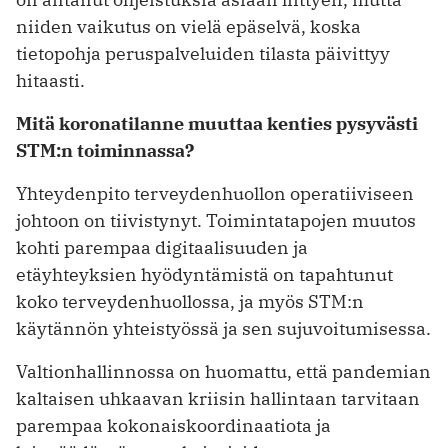
niiden vaikutus on vielä epäselvä, koska
tietopohja peruspalveluiden tilasta päivittyy
hitaasti.
Mitä koronatilanne muuttaa kenties pysyvästi
STM:n toiminnassa?
Yhteydenpito terveydenhuollon operatiiviseen
johtoon on tiivistynyt. Toiminta­tapojen muutos
kohti parempaa digitaalisuuden ja
etäyhteyksien hyödyntämistä on tapahtunut
koko terveydenhuollossa, ja myös STM:n
käytännön yhteistyössä ja sen sujuvoitumisessa.
Valtionhallinnossa on huomattu, että pandemian
kaltaisen uhkaavan kriisin hallintaan tarvitaan
parempaa kokonaiskoordinaatiota ja