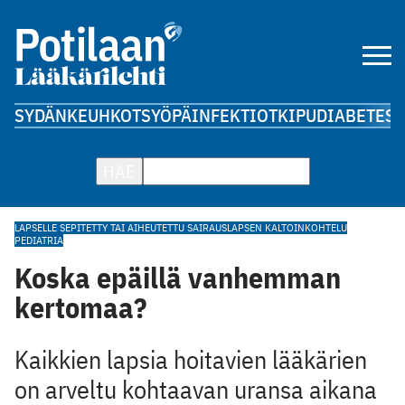
SYDÄN
KEUHKOT
SYÖPÄ
INFEKTIOT
KIPU
DIABETES
A
HAE
LAPSELLE SEPITETTY TAI AIHEUTETTU SAIRAUS
LAPSEN KALTOINKOHTELU
PEDIATRIA
Koska epäillä vanhemman
kertomaa?
Kaikkien lapsia hoitavien lääkärien
on arveltu kohtaavan uransa aikana