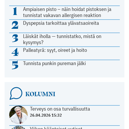
1
Ampiaisen pisto – näin hoidat pistoksen ja
tunnistat vakavan allergisen reaktion
2
Dyspepsia tarkoittaa ylävatsaoireita
3
Läiskät iholla — tunnistatko, mistä on
kysymys?
4
Palleatyrä: syyt, oireet ja hoito
5
Tunnista punkin pureman jälki
KOLUMNI
Terveys on osa turvallisuutta
26.04.2026 15:32
Viikon käänteiset uutiset