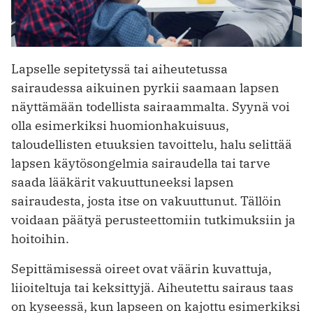
Lapselle sepitetyssä tai aiheutetussa
sairaudessa aikuinen pyrkii saamaan lapsen
näyttämään todellista sairaammalta. Syynä voi
olla esimerkiksi huomionhakuisuus,
taloudellisten etuuksien tavoittelu, halu selittää
lapsen käytösongelmia sairaudella tai tarve
saada lääkärit vakuuttuneeksi lapsen
sairaudesta, josta itse on vakuuttunut. Tällöin
voidaan päätyä perusteettomiin tutkimuksiin ja
hoitoihin.
Sepittämisessä oireet ovat väärin kuvattuja,
liioiteltuja tai keksittyjä. Aiheutettu sairaus taas
on kyseessä, kun lapseen on kajottu esimerkiksi