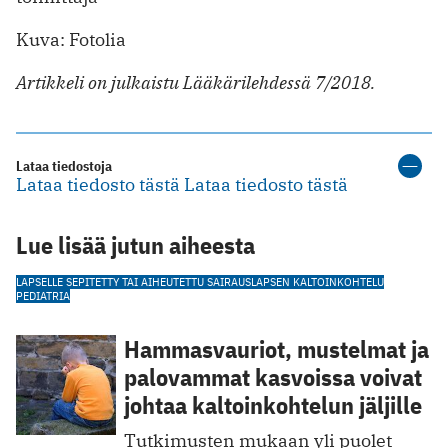
Kuva: Fotolia
Artikkeli on julkaistu Lääkärilehdessä 7/2018.
Lataa tiedostoja
Lataa tiedosto tästä
Lataa tiedosto tästä
Lue lisää jutun aiheesta
LAPSELLE SEPITETTY TAI AIHEUTETTU SAIRAUS
LAPSEN KALTOINKOHTELU
PEDIATRIA
Hammasvauriot, mustelmat ja
palovammat kasvoissa voivat
johtaa kaltoinkohtelun jäljille
Tutkimusten mukaan yli puolet