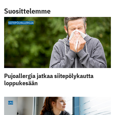
Suosittelemme
SIITEPÖLYALLERGIA
Pujoallergia jatkaa siitepölykautta
loppukesään
UNI