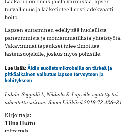
Lääkärin on ensisijaista varmistaa lapsen
turvallisuus ja lääketieteellisesti adekvaatti
hoito.
Lapsen auttaminen edellyttää huolellista
paneutumista ja moniammatillista yhteistyötä.
Vakavimmat tapaukset tulee ilmoittaa
lastensuojelulle, joskus myös poliisille.
Lue lisää:
Äidin suolistomikrobeilla on tärkeä ja
pitkäaikainen vaikutus lapsen terveyteen ja
kehitykseen
Lähde: Seppälä L, Nikkola E. Lapselle sepitetty tai
aiheutettu sairaus. Suom Lääkäril 2018;73:426–31.
Kirjoittaja:
Tiina Huttu
toimittaja