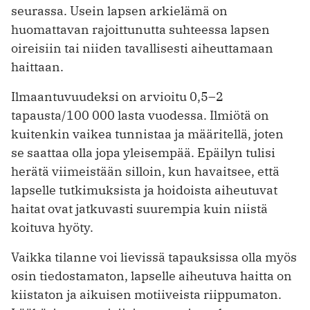
seurassa. Usein lapsen arkielämä on
huomattavan rajoittunutta suhteessa lapsen
oireisiin tai niiden tavallisesti aiheuttamaan
haittaan.
Ilmaantuvuudeksi on arvioitu 0,5–2
tapausta/100 000 lasta vuodessa. Ilmiötä on
kuitenkin vaikea tunnistaa ja määritellä, joten
se saattaa olla jopa yleisempää. Epäilyn tulisi
herätä viimeistään silloin, kun havaitsee, että
lapselle tutkimuksista ja hoidoista aiheutuvat
haitat ovat jatkuvasti suurempia kuin niistä
koituva hyöty.
Vaikka tilanne voi lievissä tapauksissa olla myös
osin tiedostamaton, lapselle aiheutuva haitta on
kiistaton ja aikuisen motiiveista riippumaton.