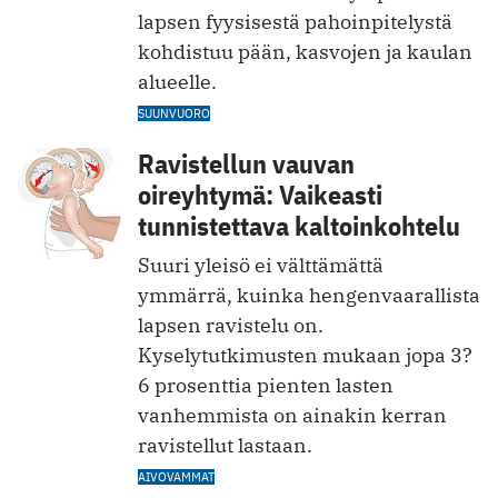
lapsen fyysisestä pahoinpitelystä
kohdistuu pään, kasvojen ja kaulan
alueelle.
SUUNVUORO
Ravistellun vauvan
oireyhtymä: Vaikeasti
tunnistettava kaltoinkohtelu
Suuri yleisö ei välttämättä
ymmärrä, kuinka hengenvaarallista
lapsen ravistelu on.
Kyselytutkimusten mukaan jopa 3?
6 prosenttia pienten lasten
vanhemmista on ainakin kerran
ravistellut lastaan.
AIVOVAMMAT