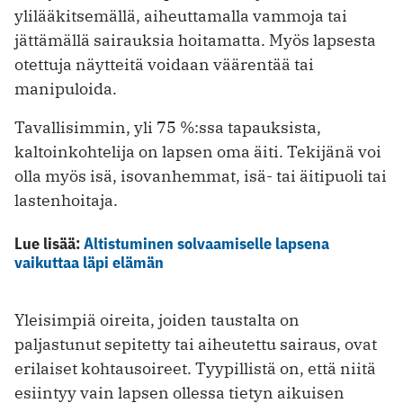
ylilääkitsemällä, aiheuttamalla vammoja tai
jättämällä sairauksia hoitamatta. Myös lapsesta
otettuja näytteitä voidaan väärentää tai
manipuloida.
Tavallisimmin, yli 75 %:ssa tapauksista,
kaltoinkohtelija on lapsen oma äiti. Tekijänä voi
olla myös isä, isovanhemmat, isä- tai äitipuoli tai
lastenhoitaja.
Lue lisää:
Altistuminen solvaamiselle lapsena
vaikuttaa läpi elämän
Yleisimpiä oireita, joiden taustalta on
paljastunut sepitetty tai aiheutettu sairaus, ovat
erilaiset kohtausoireet. Tyypillistä on, että niitä
esiintyy vain lapsen ollessa tietyn aikuisen