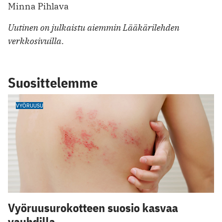
Minna Pihlava
Uutinen on julkaistu aiemmin Lääkärilehden
verkkosivuilla.
Suosittelemme
VYÖRUUSU
Vyöruusurokotteen suosio kasvaa
vauhdilla