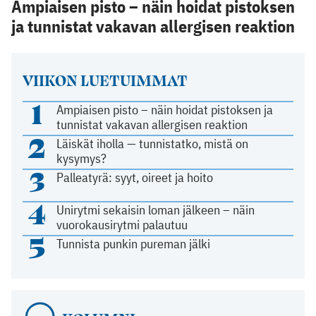
Ampiaisen pisto – näin hoidat pistoksen
ja tunnistat vakavan allergisen reaktion
VIIKON LUETUIMMAT
1
Ampiaisen pisto – näin hoidat pistoksen ja
tunnistat vakavan allergisen reaktion
2
Läiskät iholla — tunnistatko, mistä on
kysymys?
3
Palleatyrä: syyt, oireet ja hoito
4
Unirytmi sekaisin loman jälkeen – näin
vuorokausirytmi palautuu
5
Tunnista punkin pureman jälki