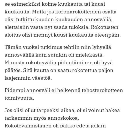
se esimerkiksi kolme kuukautta tai kuusi
kuukautta. Mutta jos koronarokotteiden osalta
olisi tutkittu kuuden kuukauden annosväliä,
alettaisiin vasta nyt saada tuloksia. Rokotusten
aloitus olisi mennyt kuusi kuukautta eteenpäin.
Tämän vuoksi tutkimus tehtiin niin lyhyellä
annosvälillä kuin suinkin oli mielekästä.
Minusta rokotusvälin pidentäminen oli hyvä
päätös. Sitä kautta on saatu rokotettua paljon
laajemmin väestöä.
Pidempi annosväli ei heikennä tehosterokotteen
toimivuutta.
Jos olisi ollut tarpeeksi aikaa, olisi voinut hakea
tarkemmin myös annoskokoa.
Rokotevalmistajien oli pakko edetä jollain