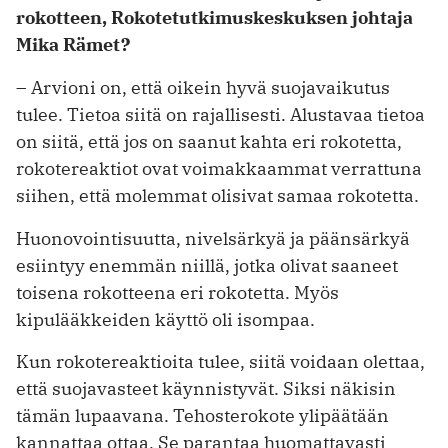
rokotteen, Rokotetutkimuskeskuksen johtaja
Mika Rämet?
– Arvioni on, että oikein hyvä suojavaikutus
tulee. Tietoa siitä on rajallisesti. Alustavaa tietoa
on siitä, että jos on saanut kahta eri rokotetta,
rokotereaktiot ovat voimakkaammat verrattuna
siihen, että molemmat olisivat samaa rokotetta.
Huonovointisuutta, nivelsärkyä ja päänsärkyä
esiintyy enemmän niillä, jotka olivat saaneet
toisena rokotteena eri rokotetta. Myös
kipulääkkeiden käyttö oli isompaa.
Kun rokotereaktioita tulee, siitä voidaan olettaa,
että suojavasteet käynnistyvät. Siksi näkisin
tämän lupaavana. Tehosterokote ylipäätään
kannattaa ottaa. Se parantaa huomattavasti