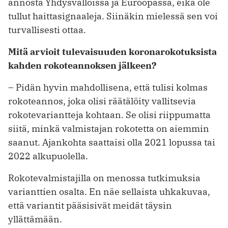
annosta Yhdysvalloissa ja Euroopassa, eikä ole
tullut haittasignaaleja. Siinäkin mielessä sen voi
turvallisesti ottaa.
Mitä arvioit tulevaisuuden koronarokotuksista
kahden rokoteannoksen jälkeen?
– Pidän hyvin mahdollisena, että tulisi kolmas
rokoteannos, joka olisi räätälöity vallitsevia
rokotevariantteja kohtaan. Se olisi riippumatta
siitä, minkä valmistajan rokotetta on aiemmin
saanut. Ajankohta saattaisi olla 2021 lopussa tai
2022 alkupuolella.
Rokotevalmistajilla on menossa tutkimuksia
varianttien osalta. En näe sellaista uhkakuvaa,
että variantit pääsisivät meidät täysin
yllättämään.