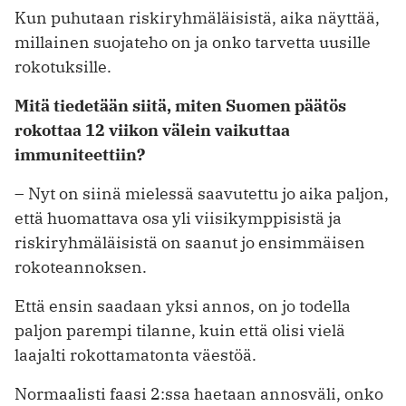
Kun puhutaan riskiryhmäläisistä, aika näyttää,
millainen suojateho on ja onko tarvetta uusille
rokotuksille.
Mitä tiedetään siitä, miten Suomen päätös
rokottaa 12 viikon välein vaikuttaa
immuniteettiin?
– Nyt on siinä mielessä saavutettu jo aika paljon,
että huomattava osa yli viisikymppisistä ja
riskiryhmäläisistä on saanut jo ensimmäisen
rokoteannoksen.
Että ensin saadaan yksi annos, on jo todella
paljon parempi tilanne, kuin että olisi vielä
laajalti rokottamatonta väestöä.
Normaalisti faasi 2:ssa haetaan annosväli, onko