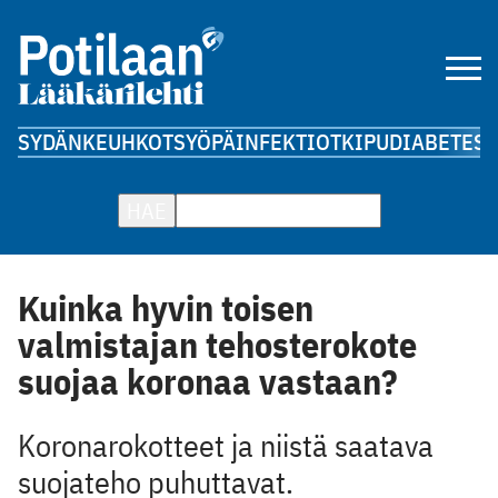
SYDÄN
KEUHKOT
SYÖPÄ
INFEKTIOT
KIPU
DIABETES
A
HAE
Kuinka hyvin toisen
valmistajan tehosterokote
suojaa koronaa vastaan?
Koronarokotteet ja niistä saatava
suojateho puhuttavat.