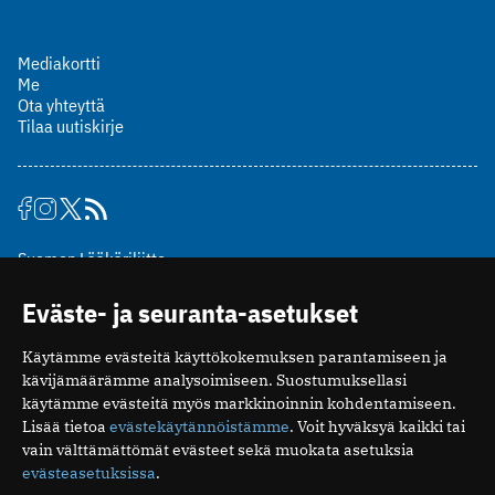
Mediakortti
Me
Ota yhteyttä
Tilaa uutiskirje
Suomen Lääkäriliitto
Mäkelänkatu 2, PL 49
Eväste- ja seuranta-asetukset
00510 Helsinki
puh. (09) 393 091
Käytämme evästeitä käyttökokemuksen parantamiseen ja
toimitus@potilaanlaakarilehti.fi
kävijämäärämme analysoimiseen. Suostumuksellasi
käytämme evästeitä myös markkinoinnin kohdentamiseen.
ISSN 2323-9476
Lisää tietoa
evästekäytännöistämme
. Voit hyväksyä kaikki tai
vain välttämättömät evästeet sekä muokata asetuksia
evästeasetuksissa
.