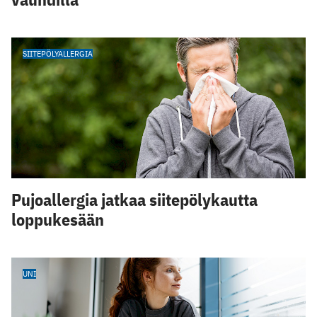
SIITEPÖLYALLERGIA
Pujoallergia jatkaa siitepölykautta
loppukesään
UNI