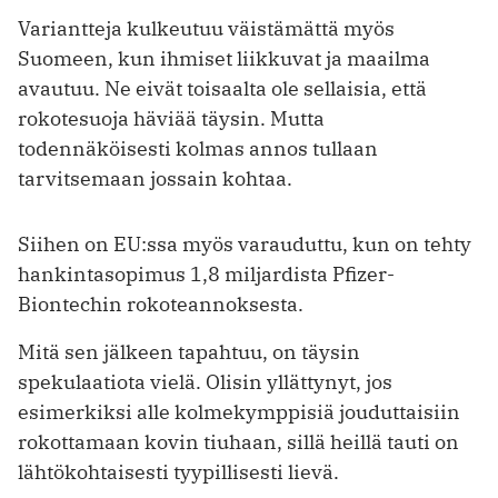
Variantteja kulkeutuu väistämättä myös
Suomeen, kun ihmiset liikkuvat ja maailma
avautuu. Ne eivät toisaalta ole sellaisia, että
rokotesuoja häviää täysin. Mutta
todennäköisesti kolmas annos tullaan
tarvitsemaan jossain kohtaa.
Siihen on EU:ssa myös varauduttu, kun on tehty
hankintasopimus 1,8 miljardista Pfizer-
Biontechin rokoteannoksesta.
Mitä sen jälkeen tapahtuu, on täysin
spekulaatiota vielä. Olisin yllättynyt, jos
esimerkiksi alle kolmekymppisiä jouduttaisiin
rokottamaan kovin tiuhaan, sillä heillä tauti on
lähtökohtaisesti tyypillisesti lievä.