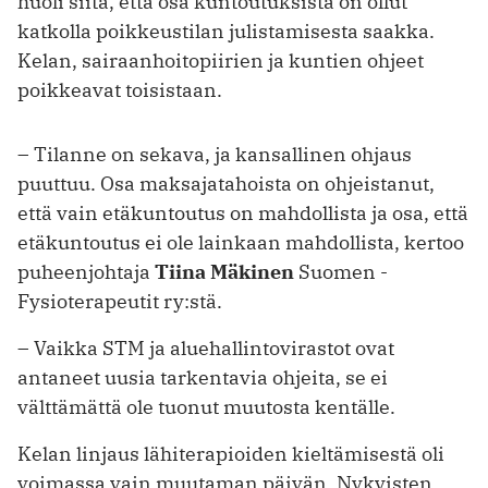
huoli siitä, että osa kuntoutuk­sista on ollut
katkolla poikkeustilan julistamisesta saakka.
Kelan, sairaanhoitopiirien ja kuntien ohjeet
poikkeavat toisistaan.
– Tilanne on sekava, ja kansallinen ohjaus
puuttuu. Osa maksajatahoista on ohjeistanut,
että vain etäkuntoutus on mahdollista ja osa, että
etäkuntoutus ei ole lainkaan mahdollista, kertoo
puheenjohtaja
Tiina Mäkinen
Suomen ­
Fysioterapeutit ry:stä.
– Vaikka STM ja aluehallintovirastot ovat
antaneet uusia tarkentavia ohjeita, se ei
välttämättä ole tuonut muutosta kentälle.
Kelan linjaus lähiterapioiden kieltämisestä oli
voimassa vain muutaman päivän. Nykyisten