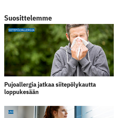
Suosittelemme
SIITEPÖLYALLERGIA
Pujoallergia jatkaa siitepölykautta
loppukesään
UNI