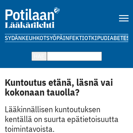
SYDÄN
KEUHKOT
SYÖPÄ
INFEKTIOT
KIPU
DIABETES
A
HAE
Kuntoutus etänä, läsnä vai
kokonaan tauolla?
Lääkinnällisen kuntoutuksen
kentällä on suurta epätietoisuutta
toimintavoista.