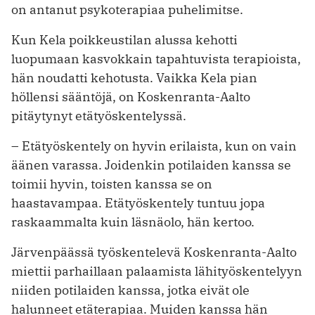
on antanut psykoterapiaa puhelimitse.
Kun Kela poikkeustilan alussa kehotti
luopumaan kasvokkain tapahtuvista ­terapioista,
hän noudatti kehotusta. Vaikka Kela pian
höllensi sääntöjä, on Koskenranta-Aalto
pitäytynyt etätyöskentelyssä.
– Etätyöskentely on hyvin erilaista, kun on vain
äänen varassa. Joidenkin potilaiden kanssa se
toimii hyvin, toisten kanssa se on
haastavampaa. Etätyöskentely tuntuu jopa
raskaammalta kuin läsnäolo, hän kertoo.
Järvenpäässä työskentelevä Koskenranta-Aalto
miettii parhaillaan palaamista lähityöskentelyyn
niiden potilaiden kanssa, jotka eivät ole
halunneet etäterapiaa. Muiden kanssa hän