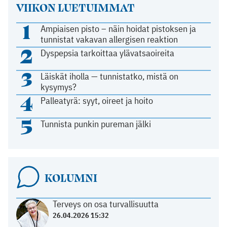
VIIKON LUETUIMMAT
1
Ampiaisen pisto – näin hoidat pistoksen ja
tunnistat vakavan allergisen reaktion
2
Dyspepsia tarkoittaa ylävatsaoireita
3
Läiskät iholla — tunnistatko, mistä on
kysymys?
4
Palleatyrä: syyt, oireet ja hoito
5
Tunnista punkin pureman jälki
KOLUMNI
Terveys on osa turvallisuutta
26.04.2026 15:32