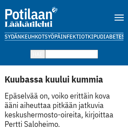
SYDÄN
KEUHKOT
SYÖPÄ
INFEKTIOT
KIPU
DIABETES
A
HAE
Kuubassa kuului kummia
Epäselvää on, voiko erittäin kova
ääni aiheuttaa pitkään jatkuvia
keskushermosto-oireita, kirjoittaa
Pertti Saloheimo.