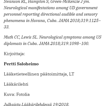
Swanson RL, Hampton S, Green-McKenzie J ym.
Neurological manifestations among UD government
personnel reporting directional audible and sensory
phenomena in Havana, Cuba. JAMA 2018;319:1125–
33.
Muth CC, Lewis SL. Neurological symptoms among US
diplomats in Cuba. JAMA 2018;319:1098–100.
Kirjoittaja:
Pertti Saloheimo
Lääketieteellinen päätoimittaja, LT
Lääkärilehti
Kuva: Fotolia
Julkaistu Lääkärilehdessä 19/2018.