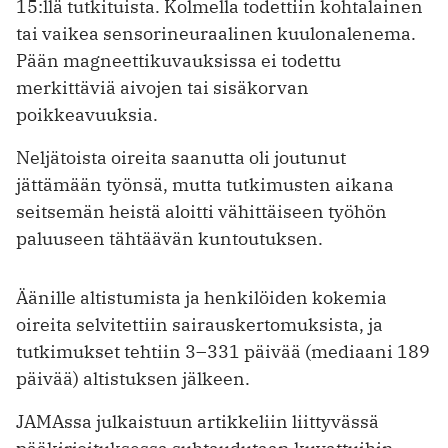
15:llä tutkituista. Kolmella todettiin kohtalainen
tai vaikea sensorineuraalinen kuulonalenema.
Pään magneetti­kuvauksissa ei todettu
merkittäviä aivojen tai sisäkorvan
poikkeavuuksia.
Neljätoista oireita saanutta oli joutunut
jättämään työnsä, mutta tutkimusten aikana
seitsemän heistä aloitti vähittäiseen työhön
paluuseen tähtäävän kuntoutuksen.
Äänille altistumista ja henkilöiden kokemia
oireita selvitettiin sairauskertomuksista, ja
tutkimukset tehtiin 3–331 päivää (mediaani 189
päivää) altistuksen jälkeen.
JAMAssa julkaistuun artikkeliin liittyvässä