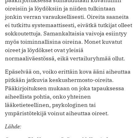
pääkirjoituksessa suhtaudutaan kuvattuihin
oireisiin ja löydöksiin ja niiden tulkintaan
jonkin verran varauksellisesti. Oireita saaneita
ei tutkittu systemaattisesti, eivätkä tutkijat olleet
sokkoutettuja. Saman­kaltaisia vaivoja esiintyy
myös toiminnallisina oireina. Monet kuvatut
oireet ja ­löydökset ovat yleisiä
normaaliväestössä, eikä vertailuryhmää ollut.
Epäselvää on, voiko erittäin kova ääni aiheuttaa
pitkään jatkuvia keskushermosto-oireita.
Pääkirjoituksen mukaan on joka tapauksessa
aiheellista pohtia, onko yhteinen
lääketieteellinen, psykologinen tai
ympäristötekijä voinut aiheuttaa oireet.
Lähde: