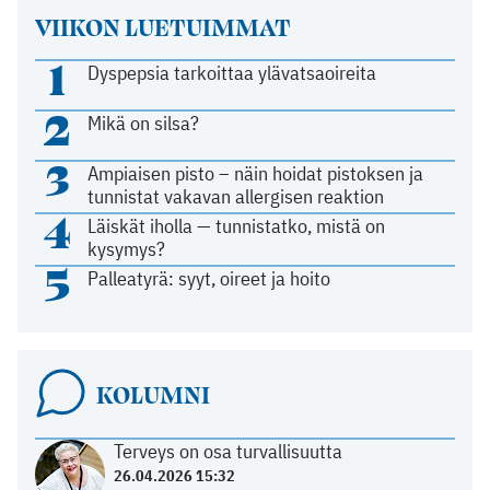
VIIKON LUETUIMMAT
1
Dyspepsia tarkoittaa ylävatsaoireita
2
Mikä on silsa?
3
Ampiaisen pisto – näin hoidat pistoksen ja
tunnistat vakavan allergisen reaktion
4
Läiskät iholla — tunnistatko, mistä on
kysymys?
5
Palleatyrä: syyt, oireet ja hoito
KOLUMNI
Terveys on osa turvallisuutta
26.04.2026 15:32