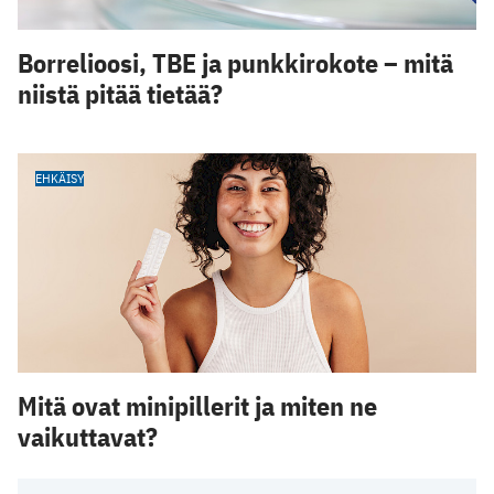
Borrelioosi, TBE ja punkkirokote – mitä
niistä pitää tietää?
EHKÄISY
Mitä ovat minipillerit ja miten ne
vaikuttavat?