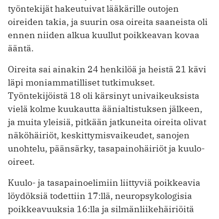
työntekijät hakeutuivat lääkärille outojen
oireiden takia, ja suurin osa oireita saaneista oli
ennen niiden alkua kuullut poikkeavan kovaa
ääntä.
Oireita sai ainakin 24 henkilöä ja heistä 21 kävi
läpi moniammatilliset tutkimukset.
Työntekijöistä 18 oli kärsinyt univaikeuksista
vielä kolme kuukautta äänialtistuksen jälkeen,
ja muita yleisiä, pitkään jatkuneita oireita olivat
näköhäiriöt, keskittymis­vaikeudet, sanojen
unohtelu, päänsärky, tasapainohäiriöt ja kuulo-
oireet.
Kuulo- ja tasapainoelimiin liittyviä poikkeavia
löydöksiä todettiin 17:llä, neuro­psykologisia
poikkeavuuksia 16:lla ja silmänliikehäiriöitä