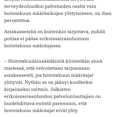
terveydenhuollon pal­veluiden osalta vain
hoitotakuun määräaikojen ylittymiseen, on ihan
perusteltua.
Asiakasseteliä on kuitenkin tarjottava, mikäli
potilas ei pääse erikoissairaanhoitoon
hoitotakuun määräajassa.
– Hoitotakuulainsäädäntöä kiristetään siinä
mielessä, että velvoitetaan tarjoamaan
asiakasseteli, jos hoitotakuun määräajat
ylittyvät. Nythän se on jäänyt kuolleeksi
kirjaimeksi osittain. Julkisten
erikoissairaanhoidon palveluntuotta­jien on
huolehdittava entistä paremmin, että
hoitotakuun määräajat eivät ylity.