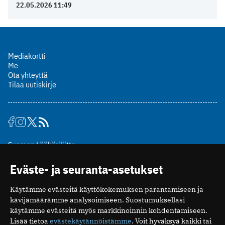
22.05.2026 11:49
Mediakortti
Me
Ota yhteyttä
Tilaa uutiskirje
Suomen Lääkäriliitto
Mäkelänkatu 2, PL 49
Eväste- ja seuranta-asetukset
00510 Helsinki
puh. (09) 393 091
Käytämme evästeitä käyttökokemuksen parantamiseen ja
toimitus@potilaanlaakarilehti.fi
kävijämäärämme analysoimiseen. Suostumuksellasi
käytämme evästeitä myös markkinoinnin kohdentamiseen.
ISSN 2323-9476
Lisää tietoa
evästekäytännöistämme
. Voit hyväksyä kaikki tai