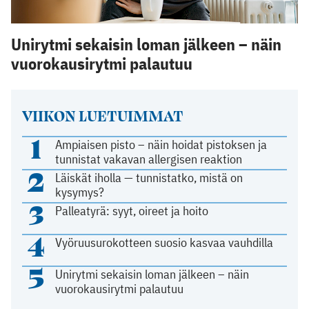
Unirytmi sekaisin loman jälkeen – näin
vuorokausirytmi palautuu
VIIKON LUETUIMMAT
1
Ampiaisen pisto – näin hoidat pistoksen ja
tunnistat vakavan allergisen reaktion
2
Läiskät iholla — tunnistatko, mistä on
kysymys?
3
Palleatyrä: syyt, oireet ja hoito
4
Vyöruusurokotteen suosio kasvaa vauhdilla
5
Unirytmi sekaisin loman jälkeen – näin
vuorokausirytmi palautuu