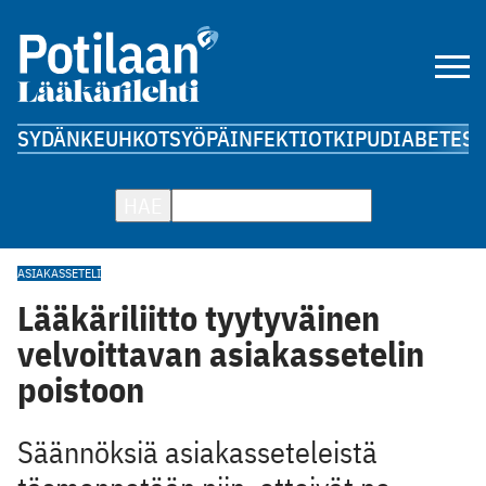
SYDÄN
KEUHKOT
SYÖPÄ
INFEKTIOT
KIPU
DIABETES
A
HAE
ASIAKASSETELI
Lääkäriliitto tyytyväinen
velvoittavan asiakassetelin
poistoon
Säännöksiä asiakasseteleistä