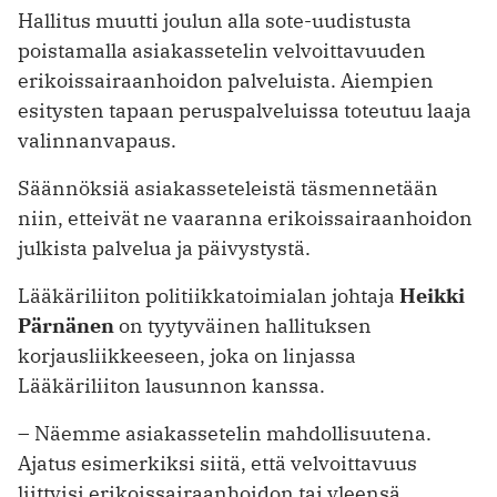
Hallitus muutti joulun alla sote-uudistusta
poistamalla asiakassetelin velvoittavuuden
erikoissairaanhoidon palveluista. Aiempien
esitysten tapaan peruspalveluissa toteutuu laaja
valinnanvapaus.
Säännöksiä asiakasseteleistä täsmennetään
niin, etteivät ne vaaranna erikoissairaanhoidon
julkista palvelua ja päivystystä.
Lääkäriliiton politiikkatoimialan johtaja
Heikki
Pärnänen
on tyytyväinen hallituksen
korjausliikkeeseen, joka on linjassa
Lääkäriliiton lausunnon kanssa.
– Näemme asiakassetelin mahdollisuutena.
Ajatus esimerkiksi siitä, että velvoittavuus
liittyisi erikoissairaanhoidon tai yleensä