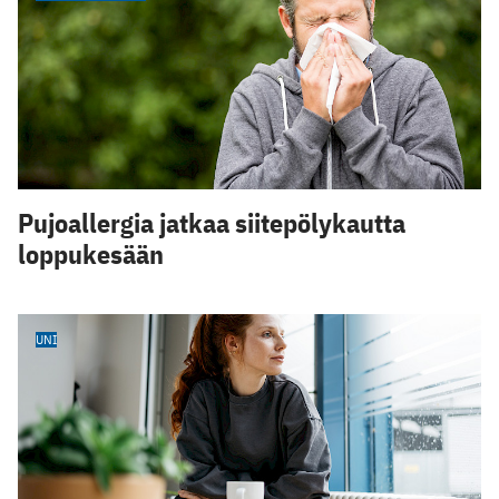
Pujoallergia jatkaa siitepölykautta
loppukesään
UNI