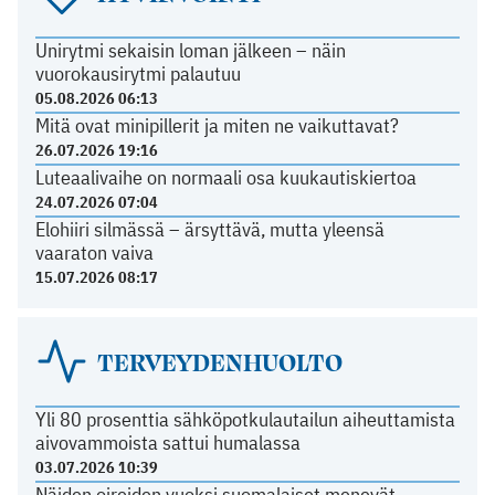
Unirytmi sekaisin loman jälkeen – näin
vuorokausirytmi palautuu
05.08.2026 06:13
Mitä ovat minipillerit ja miten ne vaikuttavat?
26.07.2026 19:16
Luteaalivaihe on normaali osa kuukautiskiertoa
24.07.2026 07:04
Elohiiri silmässä – ärsyttävä, mutta yleensä
vaaraton vaiva
15.07.2026 08:17
TERVEYDENHUOLTO
Yli 80 prosenttia sähköpotkulautailun aiheuttamista
aivovammoista sattui humalassa
03.07.2026 10:39
Näiden oireiden vuoksi suomalaiset menevät