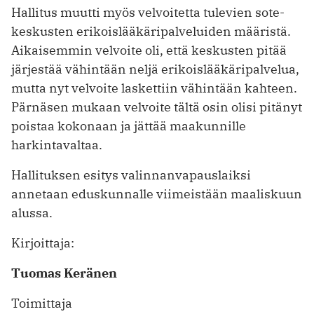
Hallitus muutti myös velvoitetta ­tulevien sote-
keskusten erikoislääkäri­palveluiden määristä.
Aikaisemmin velvoite oli, että keskusten pitää
järjestää vähintään neljä erikoislääkäripalvelua,
mutta nyt velvoite laskettiin vähintään kahteen.
Pärnäsen mukaan velvoite tältä osin olisi pitänyt
poistaa kokonaan ja jättää maakunnille
harkintavaltaa.
Hallituksen esitys valinnanvapauslaiksi
annetaan eduskunnalle viimeistään maaliskuun
alussa.
Kirjoittaja:
Tuomas Keränen
Toimittaja