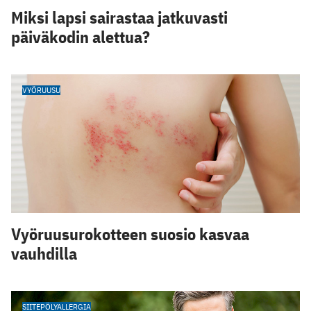
Miksi lapsi sairastaa jatkuvasti
päiväkodin alettua?
VYÖRUUSU
Vyöruusurokotteen suosio kasvaa
vauhdilla
SIITEPÖLYALLERGIA