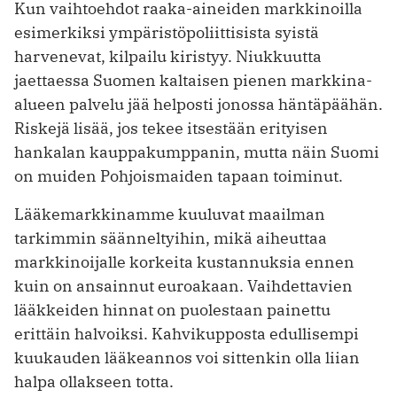
Kun vaihtoehdot raaka-aineiden markkinoilla
esimerkiksi ympäristöpoliittisista syistä
harvenevat, kilpailu kiristyy. Niukkuutta
jaettaessa Suomen kaltaisen pienen markkina-
alueen palvelu jää helposti jonossa häntäpäähän.
Riskejä lisää, jos tekee itsestään erityisen
hankalan kauppakumppanin, mutta näin Suomi
on muiden Pohjoismaiden tapaan toiminut.
Lääkemarkkinamme kuuluvat maailman
tarkimmin säänneltyihin, mikä aiheuttaa
markkinoijalle korkeita kustannuksia ennen
kuin on ansainnut euroakaan. Vaihdettavien
lääkkeiden hinnat on puolestaan painettu
erittäin halvoiksi. Kahvikupposta edullisempi
kuukauden lääkeannos voi sittenkin olla liian
halpa ollakseen totta.