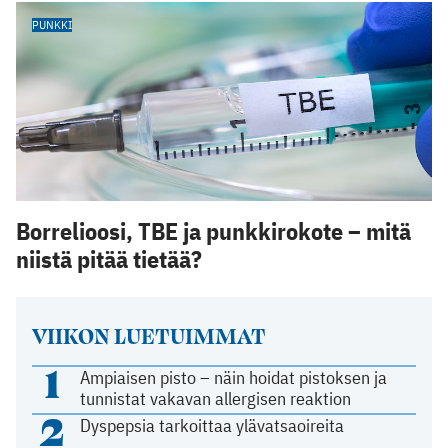
PUNKKI
Borrelioosi, TBE ja punkkirokote – mitä
niistä pitää tietää?
VIIKON LUETUIMMAT
1
Ampiaisen pisto – näin hoidat pistoksen ja
tunnistat vakavan allergisen reaktion
2
Dyspepsia tarkoittaa ylävatsaoireita