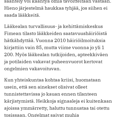
sääntely voi kääntyä omia tavoitteitaan vastaan.
Hieno järjestelmä haukkaa tyhjää, jos siihen ei
saada lääkkeitä.
Lääkealan turvallisuus- ja kehittämiskeskus
Fimean tilasto lääkkeiden saatavuushäiriöistä
hätkähdyttää. Vuonna 2010 häiriöilmoituksia
kirjattiin vain 85, mutta viime vuonna jo yli 1
200. Myös lääkealan tutkijoiden, apteekkiväen
ja potilaiden vakavat puheenvuorot kertovat
ongelmien vakavoituvan.
Kun yhteiskuntaa kohtaa kriisi, huomataan
usein, että sen ainekset olisivat olleet
tunnistettavissa jo kauan ennen tilanteen
kärjistymistä. Heikkoja signaaleja ei kuitenkaan
ajoissa ymmärretty, haluttu tunnustaa tai otettu
tosissaan. Ongelmat saivat muhia