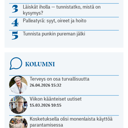
3
Läiskät iholla — tunnistatko, mistä on
kysymys?
4
Palleatyrä: syyt, oireet ja hoito
5
Tunnista punkin pureman jälki
KOLUMNI
Terveys on osa turvallisuutta
26.04.2026 15:32
Viikon käänteiset uutiset
15.03.2026 10:15
Kosketuksella olisi monenlaista käyttöä
parantamisessa