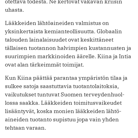
otettava todesta. Ne kertovat vakavan kriisin
uhasta.
Lääkkeiden lähtöaineiden valmistus on
yksinkertaista kemianteollisuutta. Globaalin
talouden lainalaisuudet ovat keskittäneet
tällaisen tuotannon halvimpien kustannusten ja
suurimpien markkinoiden äärelle. Kiina ja Intia
ovat alan tärkeimmät toimijat.
Kun Kiina päättää parantaa ympäristön tilaa ja
sulkee satoja saastuttavia tuotantolaitoksia,
vaikutukset tuntuvat Suomen terveydenhuol­
lossa saakka. Lääkkeiden toimitusvaikeudet
lisääntyvät, koska monien lääkkeiden lähtö­
aineiden tuotanto supistuu jopa vain yhden
tehtaan varaan.