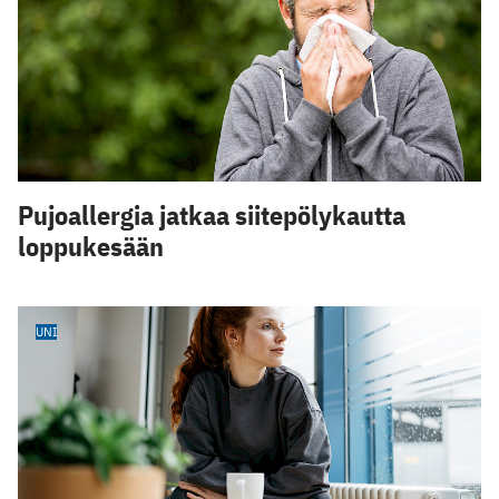
Pujoallergia jatkaa siitepölykautta
loppukesään
UNI