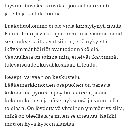
täysimittaiseksi kriisiksi, jonka hoito vaatii
järeitä ja kalliita toimia.
Lääkehuoltomme ei ole vielä kriisiytynyt, mutta
Kiina-ilmiö ja vaikkapa brexitin arvaamattomat
seuraukset viittaavat siihen, että nykyistä
ikävämmät häiriöt ovat todennäköisiä.
Vastuullista on toimia niin, etteivät ikävimmät
tulevaisuudenkuvat koskaan toteudu.
Resepti vaivaan on keskustelu.
Lääkemarkkinoiden osapuolten on parasta
kokoontua pyö­reän pöydän ääreen, jakaa
kokemuksensa ja näkemyksensä ja kuunnella
toisiaan. On löydettävä yhteinen ymmärrys siitä,
mikä on oleellista ja miten se toteutuu. Kaikki
muu on hyvä kyseenalaistaa.