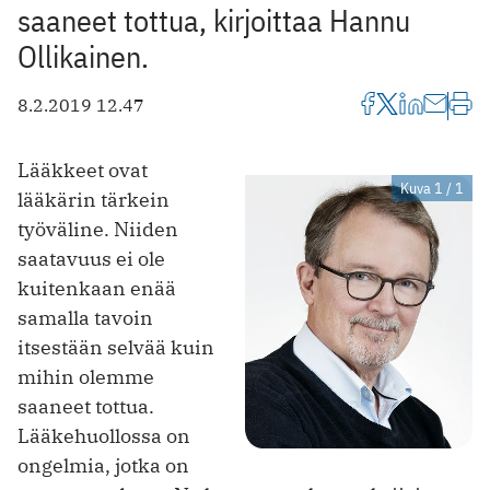
saaneet tottua, kirjoittaa Hannu
Ollikainen.
8.2.2019 12.47
Lääkkeet ovat
Kuva 1 / 1
lääkärin tärkein
työväline. Niiden
saatavuus ei ole
kuitenkaan enää
samalla tavoin
itsestään selvää kuin
mihin olemme
saaneet tottua.
Lääkehuollossa on
ongelmia, jotka on