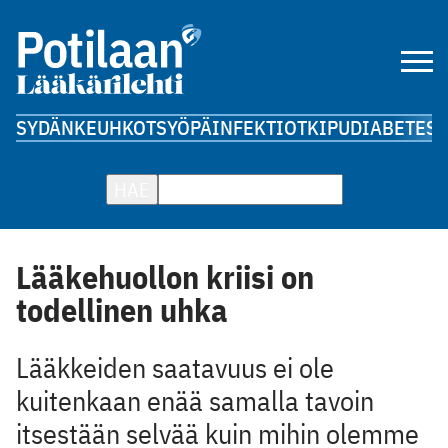
SYDÄN
KEUHKOT
SYÖPÄ
INFEKTIOT
KIPU
DIABETES
A
HAE
Lääkehuollon kriisi on
todellinen uhka
Lääkkeiden saatavuus ei ole
kuitenkaan enää samalla tavoin
itsestään selvää kuin mihin olemme