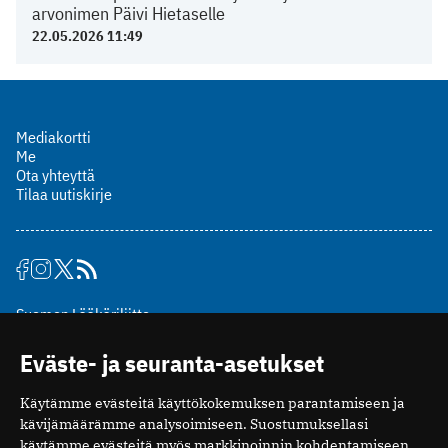
arvonimen Päivi Hietaselle
22.05.2026 11:49
Mediakortti
Me
Ota yhteyttä
Tilaa uutiskirje
Suomen Lääkäriliitto
Mäkelänkatu 2, PL 49
Eväste- ja seuranta-asetukset
00510 Helsinki
puh. (09) 393 091
Käytämme evästeitä käyttökokemuksen parantamiseen ja
toimitus@potilaanlaakarilehti.fi
kävijämäärämme analysoimiseen. Suostumuksellasi
käytämme evästeitä myös markkinoinnin kohdentamiseen.
ISSN 2323-9476