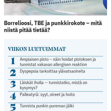
Borrelioosi, TBE ja punkkirokote – mitä
niistä pitää tietää?
VIIKON LUETUIMMAT
1
Ampiaisen pisto – näin hoidat pistoksen ja
tunnistat vakavan allergisen reaktion
2
Dyspepsia tarkoittaa ylävatsaoireita
3
Läiskät iholla — tunnistatko, mistä on
kysymys?
4
Palleatyrä: syyt, oireet ja hoito
5
Tunnista punkin pureman jälki