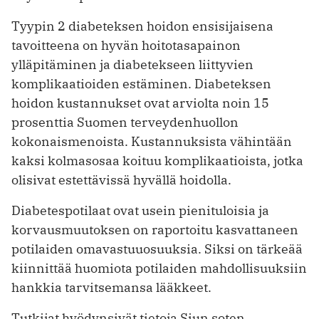
Tyypin 2 diabeteksen hoidon ensisijaisena
tavoitteena on hyvän hoitotasapainon
ylläpitäminen ja diabetekseen liittyvien
komplikaatioiden estäminen. Diabeteksen
hoidon kustannukset ovat arviolta noin 15
prosenttia Suomen terveydenhuollon
kokonaismenoista. Kustannuksista vähintään
kaksi kolmasosaa koituu komplikaatioista, jotka
olisivat estettävissä hyvällä hoidolla.
Diabetespotilaat ovat usein pienituloisia ja
korvausmuutoksen on raportoitu kasvattaneen
potilaiden omavastuuosuuksia. Siksi on tärkeää
kiinnittää huomiota potilaiden mahdollisuuksiin
hankkia tarvitsemansa lääkkeet.
Tutkijat hyödynsivät tietoja Siun soten