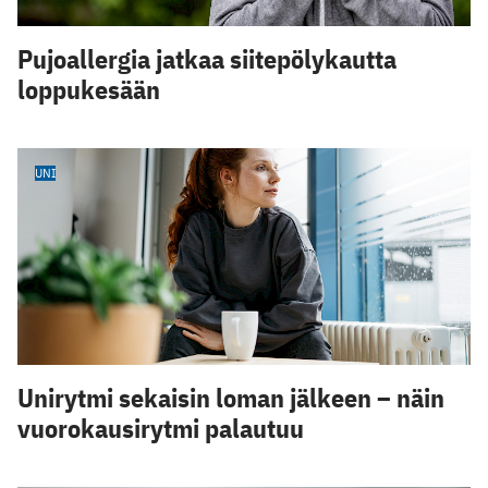
Pujoallergia jatkaa siitepölykautta
loppukesään
UNI
Unirytmi sekaisin loman jälkeen – näin
vuorokausirytmi palautuu