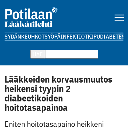
SYDÄN
KEUHKOT
SYÖPÄ
INFEKTIOT
KIPU
DIABETES
A
HAE
Lääkkeiden korvausmuutos
heikensi tyypin 2
diabeetikoiden
hoitotasapainoa
Eniten hoitotasapaino heikkeni