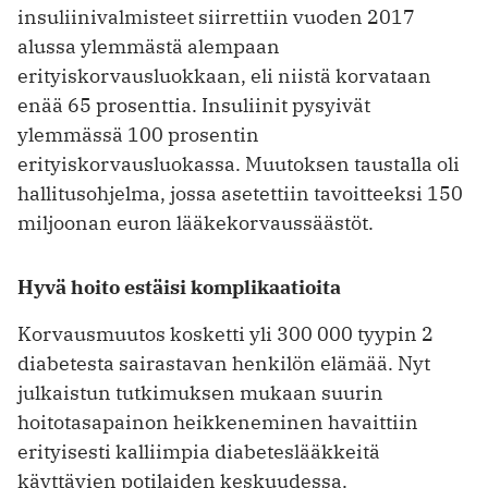
insuliinivalmisteet siirrettiin vuoden 2017
alussa ylemmästä alempaan
erityiskorvausluokkaan, eli niistä korvataan
enää 65 prosenttia. Insuliinit pysyivät
ylemmässä 100 prosentin
erityiskorvausluokassa. Muutoksen taustalla oli
hallitusohjelma, jossa asetettiin tavoitteeksi 150
miljoonan euron lääkekorvaussäästöt.
Hyvä hoito estäisi komplikaatioita
Korvausmuutos kosketti yli 300 000 tyypin 2
diabetesta sairastavan henkilön elämää. Nyt
julkaistun tutkimuksen mukaan suurin
hoitotasapainon heikkeneminen havaittiin
erityisesti kalliimpia diabeteslääkkeitä
käyttävien potilaiden keskuudessa.