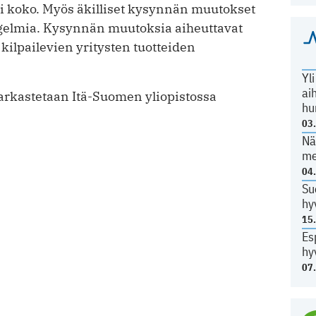
 koko. Myös äkilliset kysynnän muutokset
gelmia. Kysynnän muutoksia aiheuttavat
kilpailevien yritysten tuotteiden
Yl
ai
 tarkastetaan Itä-Suomen yliopistossa
hu
03
Nä
me
04
Su
hy
15
Es
hy
07