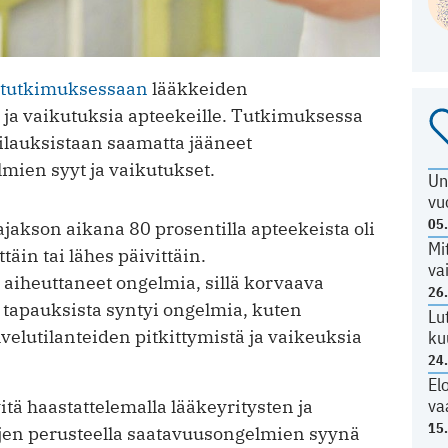
stutkimuksessaan
lääkkeiden
 ja vaikutuksia apteekeille. Tutkimuksessa
ilauksistaan saamatta jääneet
mien syyt ja vaikutukset.
Un
vu
05
akson aikana 80 prosentilla apteekeista oli
Mi
äin tai lähes päivittäin.
va
i aiheuttaneet ongelmia, sillä korvaava
26
a tapauksista syntyi ongelmia, kuten
Lu
elutilanteiden pitkittymistä ja vaikeuksia
ku
24
El
va
tä haastattelemalla lääkeyritysten ja
15
ujen perusteella saatavuusongelmien syynä