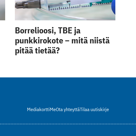
Borrelioosi, TBE ja
punkkirokote – mitä niistä
pitää tietää?
Mediakortti
Me
Ota yhteyttä
Tilaa uutiskirje