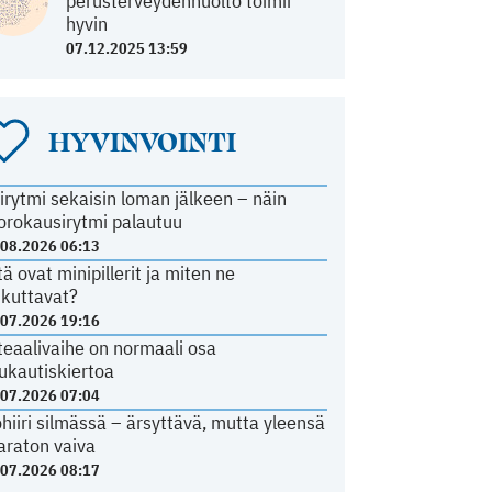
perusterveydenhuolto toimii
hyvin
07.12.2025 13:59
HYVINVOINTI
irytmi sekaisin loman jälkeen – näin
orokausirytmi palautuu
.08.2026 06:13
tä ovat minipillerit ja miten ne
ikuttavat?
.07.2026 19:16
teaalivaihe on normaali osa
ukautiskiertoa
.07.2026 07:04
ohiiri silmässä – ärsyttävä, mutta yleensä
araton vaiva
.07.2026 08:17