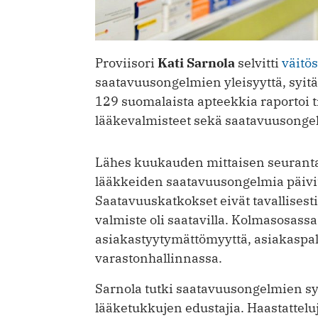
Proviisori
Kati Sarnola
selvitti
väitö
saatavuusongelmien yleisyyttä, syitä
129 suomalaista apteekkia raportoi t
lääkevalmisteet sekä saatavuusongel
Lähes kuukauden mittaisen seurantaj
lääkkeiden saatavuusongelmia päivitt
Saatavuuskatkokset eivät tavallisest
valmiste oli saatavilla. Kolmasosass
asiakastyytymättömyyttä, asiakaspalv
varastonhallinnassa.
Sarnola tutki saatavuusongelmien syi
lääketukkujen edustajia. Haastattel