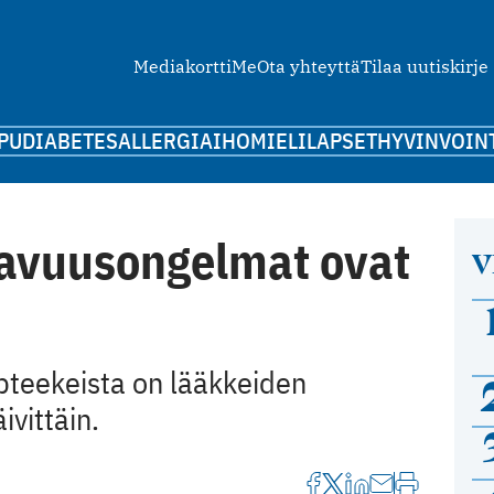
Mediakortti
Me
Ota yhteyttä
Tilaa uutiskirje
PU
DIABETES
ALLERGIA
IHO
MIELI
LAPSET
HYVINVOIN
avuusongelmat ovat
V
pteekeista on lääkkeiden
vittäin.