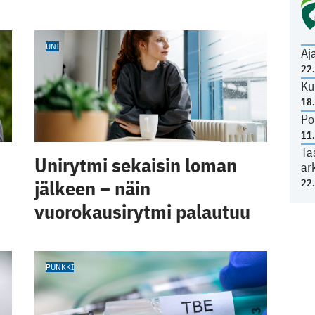
UNI
Aj
22
Ku
18
Po
11
Ta
Unirytmi sekaisin loman
ar
jälkeen – näin
22
vuorokausirytmi palautuu
PUNKKI