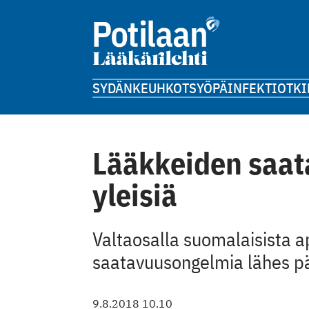
SYDÄN
KEUHKOT
SYÖPÄ
INFEKTIOT
KI
Lääkkeiden saat
yleisiä
Valtaosalla suomalaisista a
saatavuusongelmia lähes päi
9.8.2018 10.10