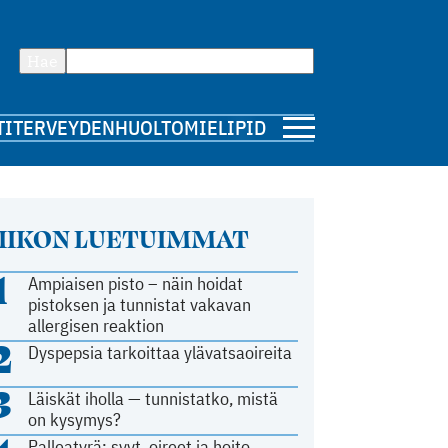
Hae
TI
TERVEYDENHUOLTO
MIELIPIDE
IIKON LUETUIMMAT
1
Ampiaisen pisto – näin hoidat
pistoksen ja tunnistat vakavan
allergisen reaktion
2
Dyspepsia tarkoittaa ylävatsaoireita
3
Läiskät iholla — tunnistatko, mistä
on kysymys?
Palleatyrä: syyt, oireet ja hoito