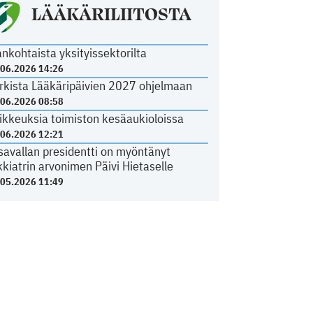
LÄÄKÄRILIITOSTA
ankohtaista yksityissektorilta
.06.2026 14:26
rkista Lääkäripäivien 2027 ohjelmaan
.06.2026 08:58
ikkeuksia toimiston kesäaukioloissa
.06.2026 12:21
savallan presidentti on myöntänyt
kkiatrin arvonimen Päivi Hietaselle
.05.2026 11:49