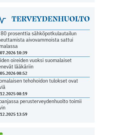
TERVEYDENHUOLTO
i 80 prosenttia sähköpotkulautailun
heuttamista aivovammoista sattui
malassa
.07.2026 10:39
iden oireiden vuoksi suomalaiset
nevät lääkäriin
.05.2026 08:52
omalaisen tehohoidon tulokset ovat
viä
.12.2025 08:19
panjassa perusterveydenhuolto toimii
vin
.12.2025 13:59