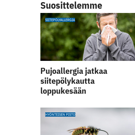
Suosittelemme
SIITEPÖLYALLERGIA
Pujoallergia jatkaa
siitepölykautta
loppukesään
HYÖNTEISEN PISTO