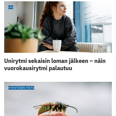
UNI
Unirytmi sekaisin loman jälkeen – näin
vuorokausirytmi palautuu
HYÖNTEISEN PISTO