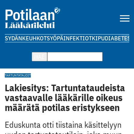
SYDÄN
KEUHKOT
SYÖPÄ
INFEKTIOT
KIPU
DIABETES
A
HAE
TARTUNTATAUDIT
Lakiesitys: Tartuntataudeista
vastaavalle lääkärille oikeus
määrätä potilas eristykseen
Eduskunta otti tiistaina käsittelyyn