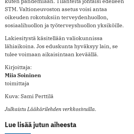
kuten pandemiaan. Tilanteita johtaisi edelleen
STM. Valtioneuvoston asetus voisi antaa
oikeuden rokotuksiin terveydenhuollon,
sosiaalihuollon ja työterveyshuollon yksiköille.
Lakiesitystä käsitellään valiokunnissa
lähiaikoina. Jos eduskunta hyväksyy lain, se
tulee voimaan aikaisintaan keväällä.
Kirjoittaja:
Miia Soininen
toimittaja
Kuva: Sami Perttilä
Julkaistu Lääkärilehden verkkosivuilla.
Lue lisää jutun aiheesta