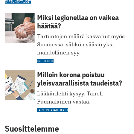
TARTUNTATAUDIT
Miksi legionellaa on vaikea
häätää?
Tartuntojen määrä kasvanut myös
Suomessa, sähkön säästö yksi
mahdollinen syy.
INFEKTIOT
Milloin korona poistuu
yleisvaarallisista taudeista?
Lääkärilehti kysyy, Taneli
Puumalainen vastaa.
TARTUNTATAUTILAKI
Suosittelemme