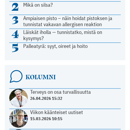
2
Mikä on silsa?
3
Ampiaisen pisto – näin hoidat pistoksen ja
tunnistat vakavan allergisen reaktion
4
Läiskät iholla — tunnistatko, mistä on
kysymys?
5
Palleatyrä: syyt, oireet ja hoito
KOLUMNI
Terveys on osa turvallisuutta
26.04.2026 15:32
Viikon käänteiset uutiset
15.03.2026 10:15