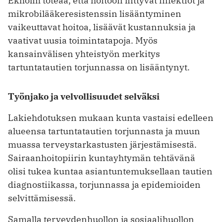
Ekholm toteaa, että hoitoon liittyvät infektiot ja
mikrobilääkeresistenssin lisääntyminen
vaikeuttavat hoitoa, lisäävät kustannuksia ja
vaativat uusia toimintatapoja. Myös
kansainvälisen yhteistyön merkitys
tartuntatautien torjunnassa on lisääntynyt.
Työnjako ja velvollisuudet selväksi
Lakiehdotuksen mukaan kunta vastaisi edelleen
alueensa tartuntatautien torjunnasta ja muun
muassa terveystarkastusten järjestämisestä.
Sairaanhoitopiirin kuntayhtymän tehtävänä
olisi tukea kuntaa asiantuntemuksellaan tautien
diagnostiikassa, torjunnassa ja epidemioiden
selvittämisessä.
Samalla terveydenhuollon ja sosiaalihuollon