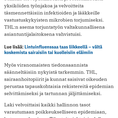
yksiköiden työnjakoa ja velvoitteita
täsmennettäisiin infektioiden ja lääkkeille
vastustuskykyisten mikrobien torjumiseksi.
THL:n asema torjuntatyön valtakunnallisena
asiantuntijalaitoksena vahvistuisi.
Lue lisää:
Lintuinfluenssaa taas liikkeellä – vältä
koskemista sairaisiin tai kuolleisiin eläimiin
Myös viranomaisten tiedonsaannista
säänneltäisiin nykyistä tarkemmin. THL,
sairaanhoitopiirit ja kunnat saisivat oikeuden
perustaa tapauskohtaisia rekistereitä epidemian
selvittämiseksi ja tartunnan jäljittämiseksi.
Laki velvoittaisi kaikki hallinnon tasot
varautumaan poikkeukselliseen epidemiaan,