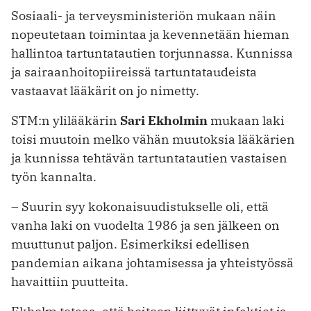
Sosiaali- ja terveysministeriön mukaan näin
nopeutetaan toimintaa ja kevennetään hieman
hallintoa tartuntatautien torjunnassa. Kunnissa
ja sairaanhoitopiireissä tartuntataudeista
vastaavat lääkärit on jo nimetty.
STM:n ylilääkärin
Sari Ekholmin
mukaan laki
toisi muutoin melko vähän muutoksia lääkärien
ja kunnissa tehtävän tartuntatautien vastaisen
työn kannalta.
– Suurin syy kokonaisuudistukselle oli, että
vanha laki on vuodelta 1986 ja sen jälkeen on
muuttunut paljon. Esimerkiksi edellisen
pandemian aikana johtamisessa ja yhteistyössä
havaittiin puutteita.