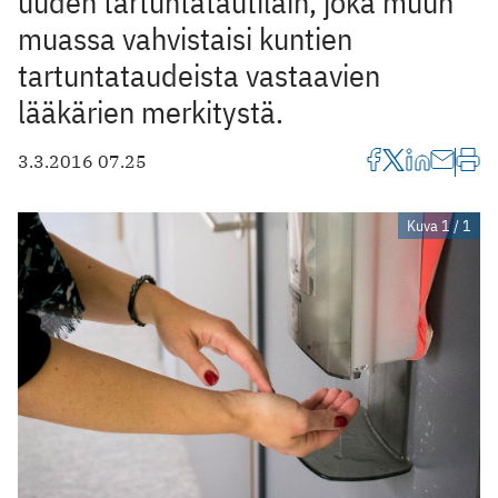
uuden tartuntatautilain, joka muun
muassa vahvistaisi kuntien
tartuntataudeista vastaavien
lääkärien merkitystä.
3.3.2016 07.25
Kuva 1 / 1