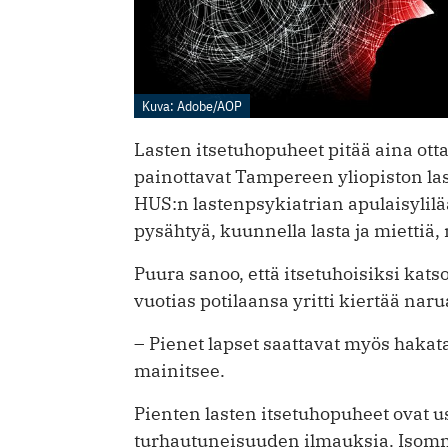
Kuva: Adobe/AOP
Lasten itsetuhopuheet pitää aina otta
painottavat Tampereen yliopiston la
HUS:n lastenpsykiatrian apulaisylilä
pysähtyä, kuunnella lasta ja miettiä, 
Puura sanoo, että itsetuhoisiksi katso
vuotias potilaansa yritti kiertää nar
– Pienet lapset saattavat myös hakat
mainitsee.
Pienten lasten itsetuhopuheet ovat us
turhautuneisuuden ilmauksia. Isommill