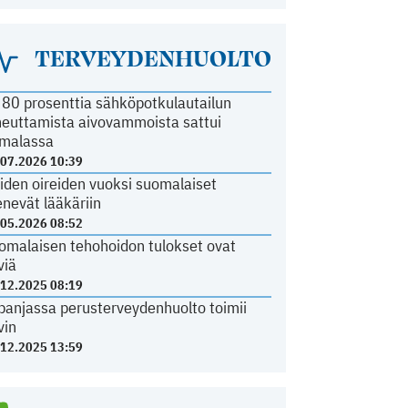
TERVEYDENHUOLTO
i 80 prosenttia sähköpotkulautailun
heuttamista aivovammoista sattui
malassa
.07.2026 10:39
iden oireiden vuoksi suomalaiset
nevät lääkäriin
.05.2026 08:52
omalaisen tehohoidon tulokset ovat
viä
.12.2025 08:19
panjassa perusterveydenhuolto toimii
vin
.12.2025 13:59