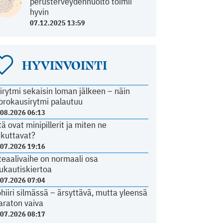
perusterveydenhuolto toimii
hyvin
07.12.2025 13:59
HYVINVOINTI
irytmi sekaisin loman jälkeen – näin
orokausirytmi palautuu
.08.2026 06:13
tä ovat minipillerit ja miten ne
ikuttavat?
.07.2026 19:16
teaalivaihe on normaali osa
ukautiskiertoa
.07.2026 07:04
ohiiri silmässä – ärsyttävä, mutta yleensä
araton vaiva
.07.2026 08:17