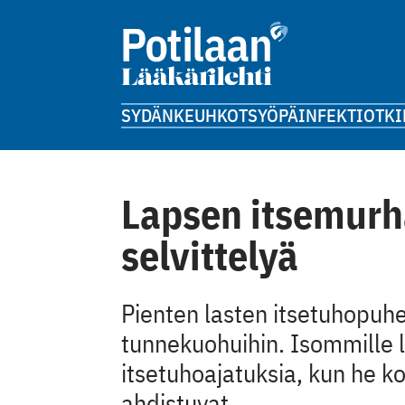
SYDÄN
KEUHKOT
SYÖPÄ
INFEKTIOT
KI
Lapsen itsemurh
selvittelyä
Pienten lasten itse­tuhopuheet
tunnekuohuihin. Isommille la
itsetuhoajatuksia, kun he 
ahdistuvat.