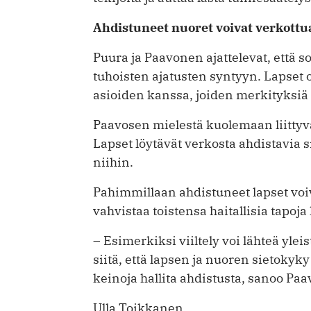
Ahdistuneet nuoret voivat verkottu
Puura ja Paavonen ajattelevat, että so
tuhoisten ajatusten syntyyn. Lapset 
asioiden kanssa, joiden merkityksiä
Paavosen mielestä kuolemaan liittyvä
Lapset löytävät verkosta ahdistavia s
niihin.
Pahimmillaan ahdistuneet lapset voi
vahvistaa toistensa haitallisia tapoja
– Esimerkiksi viiltely voi lähteä yle
siitä, että lapsen ja nuoren sietokyky 
keinoja hallita ahdistusta, sanoo Pa
Ulla Toikkanen