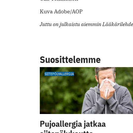
Kuva Adobe/AOP
Juttu on julkaistu aiemmin Lääkärilehd
Suosittelemme
SIITEPÖLYALLERGIA
Pujoallergia jatkaa