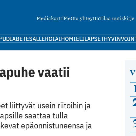
Mediakortti
Me
Ota yhteyttä
Tilaa uutiskirje
PU
DIABETES
ALLERGIA
IHO
MIELI
LAPSET
HYVINVOIN
apuhe vaatii
V
 liittyvät usein riitoihin ja
psille saattaa tulla
kokevat epäonnistuneensa ja