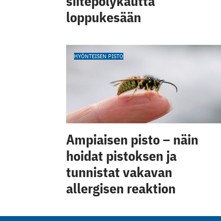
siitepölykautta
loppukesään
HYÖNTEISEN PISTO
Ampiaisen pisto – näin
hoidat pistoksen ja
tunnistat vakavan
allergisen reaktion