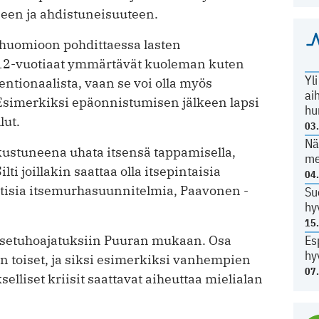
en ja ahdistuneisuuteen.
a huomioon pohdittaessa lasten
 12-vuotiaat ymmärtävät kuoleman kuten
Yl
ntentionaalista, vaan se voi olla myös
ai
Esimerkiksi epä­onnis­tumisen jälkeen lapsi
hu
lut.
03
Nä
iukustuneena uhata itsensä tappamisella,
me
lti joillakin saattaa olla itsepintaisia
04
ttisia ­itsemurhasuunnitelmia, Paavonen ­
Su
hy
15
Es
itsetuhoajatuksiin Puuran mukaan. Osa
hy
n toiset, ja siksi esimerkiksi vanhempien
07
ykselliset kriisit saattavat aiheuttaa mielialan