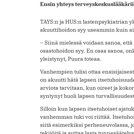
Ensin yhteys terveyskeskuslääkäri
TAYS:n ja HUS:n lastenpsykiatrian ­yk
akuuttihoidon syy useammin kuin 
– Siinä mielessä voidaan sanoa, että 
osastohoidon syy. En osaa sanoa, onk
yleistynyt, Puura toteaa.
Vanhempien tulisi ottaa ensisijaisest
on akuutti hätä lapsen itsetuhoisuude
arviota tarvitaan, kun oireet ja koko
syntynyt huoli lapsen turvallisuudes
Silloin kun lapsen itsetuhoiset ajatuk
vanhemman tuki voi riittää. Itsetuho
siitä esimerkiksi perheneuvolassa, jo
tekijöitä ja auttaa lasta tunnesääte