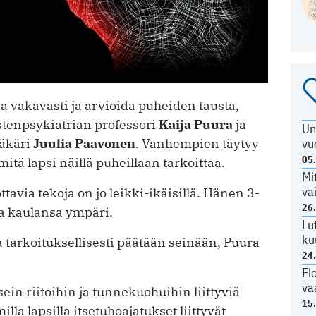
a vakavasti ja arvioida puheiden tausta,
stenpsykiatrian professori
Kaija Puura
ja
Un
vu
äkäri
Juulia Paavonen
. Vanhempien täytyy
05
mitä lapsi näillä puheillaan tarkoittaa.
Mi
va
ttavia tekoja on jo leikki-ikäisillä. Hänen 3-
26
ua kaulansa ympäri.
Lu
ku
a tarkoituksellisesti päätään seinään, Puura
24
El
va
ein riitoihin ja tunnekuohuihin liit­tyviä
15
a lapsilla itsetuhoajatukset liittyvät