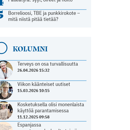
4
5
Borrelioosi, TBE ja punkkirokote –
mitä niistä pitää tietää?
KOLUMNI
Terveys on osa turvallisuutta
26.04.2026 15:32
Viikon käänteiset uutiset
15.03.2026 10:15
Kosketuksella olisi monenlaista
käyttöä parantamisessa
11.12.2025 09:58
Espanjassa