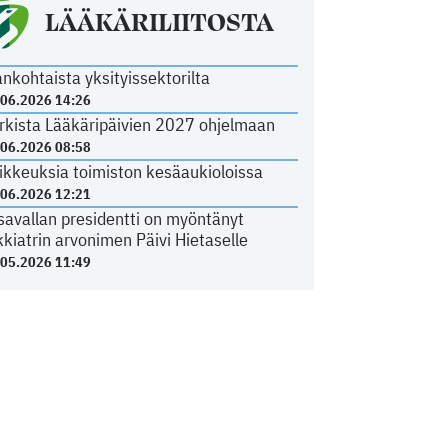
LÄÄKÄRILIITOSTA
ankohtaista yksityissektorilta
.06.2026 14:26
rkista Lääkäripäivien 2027 ohjelmaan
.06.2026 08:58
ikkeuksia toimiston kesäaukioloissa
.06.2026 12:21
savallan presidentti on myöntänyt
kkiatrin arvonimen Päivi Hietaselle
.05.2026 11:49