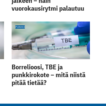
jälkeen – näin
vuorokausirytmi palautuu
PUNKKI
Borrelioosi, TBE ja
punkkirokote – mitä niistä
pitää tietää?