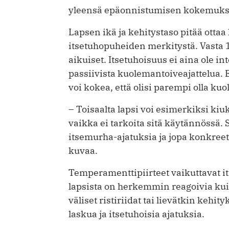
yleensä epäonnistumisen kokemukse
Lapsen ikä ja kehitystaso pitää otta
itsetuhopuheiden merkitystä. Vasta
aikuiset. ­Itsetuhoisuus ei aina ole i
passiivista kuolemantoiveajattelua. 
voi kokea, että olisi parempi olla kuol
– Toisaalta lapsi voi esimerkiksi ­k
vaikka ei tarkoita sitä käytännössä. Si
itsemurha-ajatuksia ja jopa konkree
kuvaa.
Temperamenttipiirteet vaikuttavat ­
lapsista on herkemmin reagoivia kui
väliset ristiriidat tai lievätkin kehit
laskua ja itsetuhoisia ajatuksia.