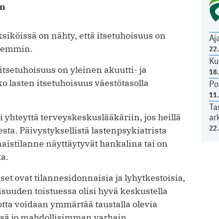
in
siköissä on nähty, että itsetuhoisuus on
Aj
aiemmin.
22
Ku
itsetuhoisuus on yleinen akuutti- ja
18
o lasten itsetuhoisuus väestötasolla
Po
11
Ta
ar
i yhteyttä terveyskeskuslääkäriin, jos heillä
22
sta. Päivystyksellistä lastenpsy­kiatrista
naistilanne näyttäytyvät hankalina tai on
ta.
set ovat tilannesidonnaisia ja lyhytkestoisia,
isuuden toistuessa olisi hyvä keskustella
tta ­voidaan ymmärtää taustalla olevia
lyssä jo mahdollisimman varhain.