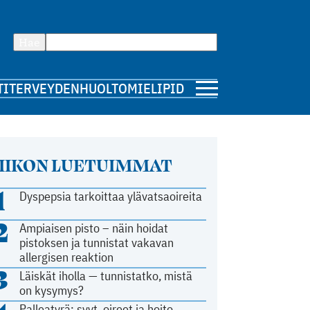
Hae
TI
TERVEYDENHUOLTO
MIELIPIDE
IIKON LUETUIMMAT
1
Dyspepsia tarkoittaa ylävatsaoireita
2
Ampiaisen pisto – näin hoidat
pistoksen ja tunnistat vakavan
allergisen reaktion
3
Läiskät iholla — tunnistatko, mistä
on kysymys?
Palleatyrä: syyt, oireet ja hoito