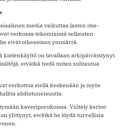
a
­siaalinen media vaikuttaa lasten itse­
ovat verkossa tekemisissä sellaisten
 he eivät ­oikeastaan ymmärrä.
 kielenkäyttö on tavallaan arkipäiväistynyt.
isältöjä, eivätkä tiedä miten suhtautua
vat verkottua siellä keskenään ja myös
 hallita ahdistuneisuutta.
istymään kaveriporukoissa. Viiltely kertoo
on ylittynyt, eivätkä he löydä turvallisia
avonen.