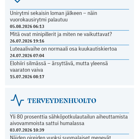
Unirytmi sekaisin loman jälkeen – näin
vuorokausirytmi palautuu
05.08.2026 06:13
Mitä ovat minipillerit ja miten ne vaikuttavat?
26.07.2026 19:16
Luteaalivaihe on normaali osa kuukautiskiertoa
24.07.2026 07:04
Elohiiri silmässä – ärsyttävä, mutta yleensä
vaaraton vaiva
15.07.2026 08:17
TERVEYDENHUOLTO
Yli 80 prosenttia sähköpotkulautailun aiheuttamista
aivovammoista sattui humalassa
03.07.2026 10:39
Näiden oireiden vuoksi suomalaiset menevät