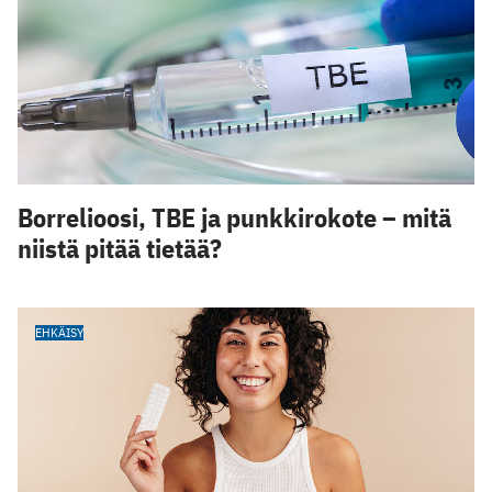
Borrelioosi, TBE ja punkkirokote – mitä
niistä pitää tietää?
EHKÄISY