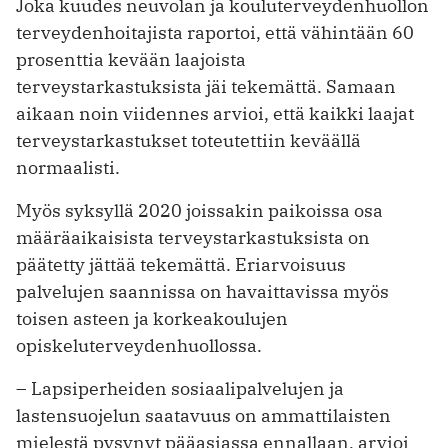
Joka kuudes neuvolan ja kouluterveydenhuollon
terveydenhoitajista raportoi, että vähintään 60
prosenttia kevään laajoista
terveystarkastuksista jäi tekemättä. Samaan
aikaan noin viidennes arvioi, että kaikki laajat
terveystarkastukset toteutettiin keväällä
normaalisti.
Myös syksyllä 2020 joissakin paikoissa osa
määräaikaisista terveystarkastuksista on
päätetty jättää tekemättä. Eriarvoisuus
palvelujen saannissa on havaittavissa myös
toisen asteen ja korkeakoulujen
opiskeluterveydenhuollossa.
– Lapsiperheiden sosiaalipalvelujen ja
lastensuojelun saatavuus on ammattilaisten
mielestä pysynyt pääasiassa ennallaan, arvioi