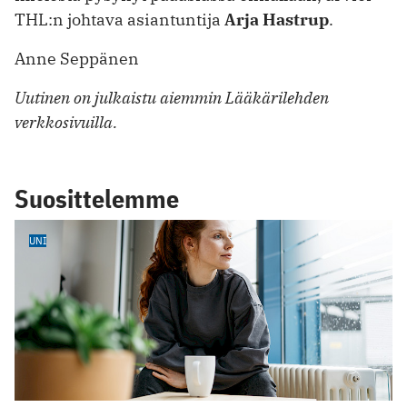
THL:n johtava asiantuntija
Arja Hastrup
.
Anne Seppänen
Uutinen on julkaistu aiemmin Lääkärilehden
verkkosivuilla.
Suosittelemme
UNI