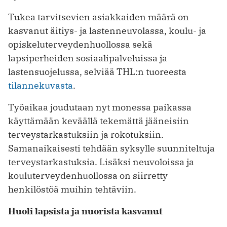
Tukea tarvitsevien asiakkaiden määrä on
kasvanut äitiys- ja lastenneuvolassa, koulu- ja
opiskeluterveydenhuollossa sekä
lapsiperheiden sosiaalipalveluissa ja
lastensuojelussa, selviää THL:n tuoreesta
tilannekuvasta
.
Työaikaa joudutaan nyt monessa paikassa
käyttämään keväällä tekemättä jääneisiin
terveystarkastuksiin ja rokotuksiin.
Samanaikaisesti tehdään syksylle suunniteltuja
terveystarkastuksia. Lisäksi neuvoloissa ja
kouluterveydenhuollossa on siirretty
henkilöstöä muihin tehtäviin.
Huoli lapsista ja nuorista kasvanut