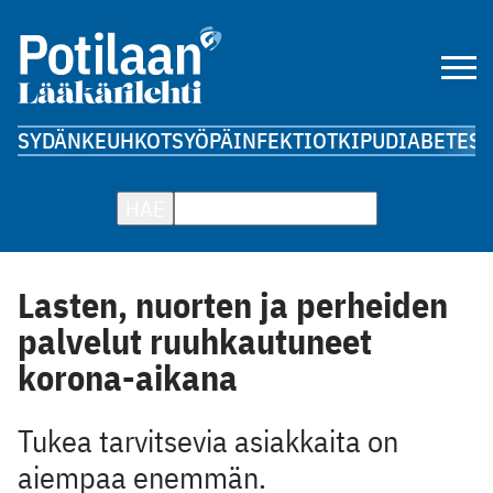
SYDÄN
KEUHKOT
SYÖPÄ
INFEKTIOT
KIPU
DIABETES
A
HAE
Lasten, nuorten ja perheiden
palvelut ruuhkautuneet
korona-aikana
Tukea tarvitsevia asiakkaita on
aiempaa enemmän.