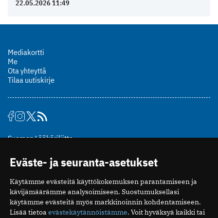
22.05.2026 11:49
Mediakortti
Me
Ota yhteyttä
Tilaa uutiskirje
Suomen Lääkäriliitto
Mäkelänkatu 2, PL 49
Eväste- ja seuranta-asetukset
00510 Helsinki
puh. (09) 393 091
Käytämme evästeitä käyttökokemuksen parantamiseen ja
toimitus@potilaanlaakarilehti.fi
kävijämäärämme analysoimiseen. Suostumuksellasi
käytämme evästeitä myös markkinoinnin kohdentamiseen.
ISSN 2323-9476
Lisää tietoa
evästekäytännöistämme
. Voit hyväksyä kaikki tai