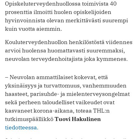
Opiskeluterveydenhuollossa toimivista 40
prosenttia ilmoitti huolen opiskelijoiden
hyvinvoinnista olevan merkittävästi suurempi
kuin vuotta aiemmin.
Kouluterveydenhuollon henkilöstöstä viidennes
arvioi huolensa huomattavasti suuremmaksi,
neuvolan terveydenhoitajista joka kymmenes.
– Neuvolan ammattilaiset kokevat, että
yksinäisyys ja turvattomuus, vanhemmuuden
haasteet, parisuhde- ja mielenterveysongelmat
sekä perheen taloudelliset vaikeudet ovat
kasvaneet korona-aikana, toteaa THL:n
tutkimuspäällikkö
Tuovi Hakulinen
tiedotteessa.