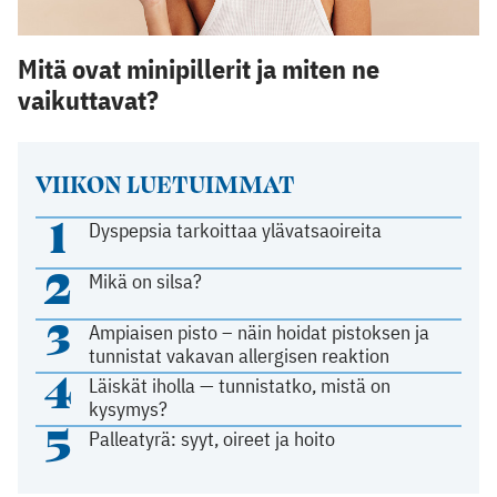
Mitä ovat minipillerit ja miten ne
vaikuttavat?
VIIKON LUETUIMMAT
1
Dyspepsia tarkoittaa ylävatsaoireita
2
Mikä on silsa?
3
Ampiaisen pisto – näin hoidat pistoksen ja
tunnistat vakavan allergisen reaktion
4
Läiskät iholla — tunnistatko, mistä on
kysymys?
5
Palleatyrä: syyt, oireet ja hoito