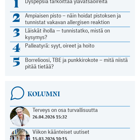
1
Dyspepsia tarkoittaa ylävatsaoireita
2
Ampiaisen pisto – näin hoidat pistoksen ja
tunnistat vakavan allergisen reaktion
3
Läiskät iholla — tunnistatko, mistä on
kysymys?
4
Palleatyrä: syyt, oireet ja hoito
5
Borrelioosi, TBE ja punkkirokote – mitä niistä
pitää tietää?
KOLUMNI
Terveys on osa turvallisuutta
26.04.2026 15:32
Viikon käänteiset uutiset
15.03.2026 10:15