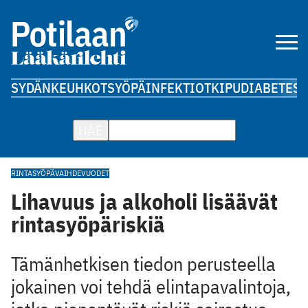
SYDÄN
KEUHKOT
SYÖPÄ
INFEKTIOT
KIPU
DIABETES
A
HAE
RINTASYÖPÄ
VAIHDEVUODET
Lihavuus ja alkoholi lisäävät
rintasyöpäriskiä
Tämänhetkisen tiedon perusteella
jokainen voi tehdä elintapavalintoja,