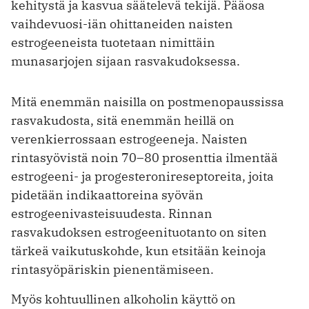
kehitystä ja kasvua säätelevä tekijä. Pääosa
vaihdevuosi-iän ohittaneiden naisten
estrogeeneista tuotetaan nimittäin
munasarjojen sijaan rasvakudoksessa.
Mitä enemmän naisilla on postmenopaussissa
rasvakudosta, sitä enemmän heillä on
verenkierrossaan estrogeeneja. Naisten
rintasyövistä noin 70–80 prosenttia ilmentää
estrogeeni- ja progesteronireseptoreita, joita
pidetään indikaattoreina syövän
estrogeenivasteisuudesta. Rinnan
rasvakudoksen estrogeenituotanto on siten
tärkeä vaikutuskohde, kun etsitään keinoja
rintasyöpäriskin pienentämiseen.
Myös kohtuullinen alkoholin käyttö on