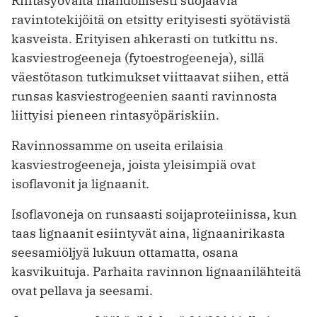
Rintasyövältä mahdollisesti suojaavia
ravintotekijöitä on etsitty erityisesti syötävistä
kasveista. Erityisen ahkerasti on tutkittu ns.
kasviestrogeeneja (fytoestrogeeneja), sillä
väestötason tutkimukset viittaavat siihen, että
runsas kasviestrogeenien saanti ravinnosta
liittyisi pieneen rintasyöpäriskiin.
Ravinnossamme on useita erilaisia
kasviestrogeeneja, joista yleisimpiä ovat
isoflavonit ja lignaanit.
Isoflavoneja on runsaasti soijaproteiinissa, kun
taas lignaanit esiintyvät aina, lignaanirikasta
seesamiöljyä lukuun ottamatta, osana
kasvikuituja. Parhaita ravinnon lignaanilähteitä
ovat pellava ja seesami.