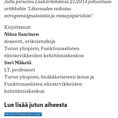
Juttu perustuu Lääkärilehdessä 21/2014 julkaistuun
artikkeliin "Lihavuuden vaikutus
estrogeenisignalointiin ja rintasyöpäriskiin".
Kirjoittanut:
Niina Saarinen
dosentti, erikoistutkija
Turun yliopisto, Funktionaalisten
elintarvikkeiden kehittämiskeskus
Sari Mäkelä
LT, professori
Turun yliopisto, biolääketieteen laitos ja
Funktionaalisten elintarvikkeiden
kehittämiskeskus
Lue lisää jutun aiheesta
RINTASYÖPÄ
VAIHDEVUODET