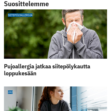
Suosittelemme
SIITEPÖLYALLERGIA
Pujoallergia jatkaa siitepölykautta
loppukesään
UNI