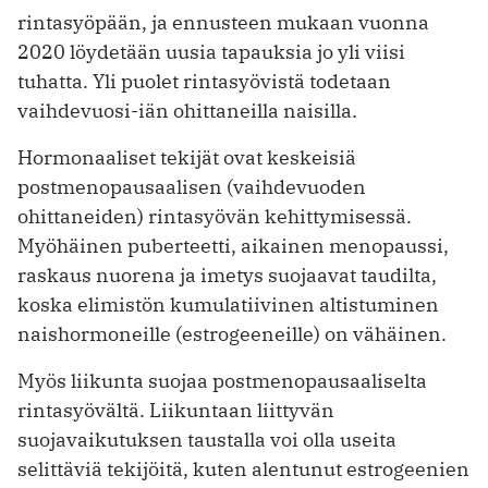
rintasyöpään, ja ennusteen mukaan vuonna
2020 löydetään uusia tapauksia jo yli viisi
tuhatta. Yli puolet rintasyövistä todetaan
vaihdevuosi-iän ohittaneilla naisilla.
Hormonaaliset tekijät ovat keskeisiä
postmenopausaalisen (vaihdevuoden
ohittaneiden) rintasyövän kehittymisessä.
Myöhäinen puberteetti, aikainen menopaussi,
raskaus nuorena ja imetys suojaavat taudilta,
koska elimistön kumulatiivinen altistuminen
naishormoneille (estrogeeneille) on vähäinen.
Myös liikunta suojaa postmenopausaaliselta
rintasyövältä. Liikuntaan liittyvän
suojavaikutuksen taustalla voi olla useita
selittäviä tekijöitä, kuten alentunut estrogeenien