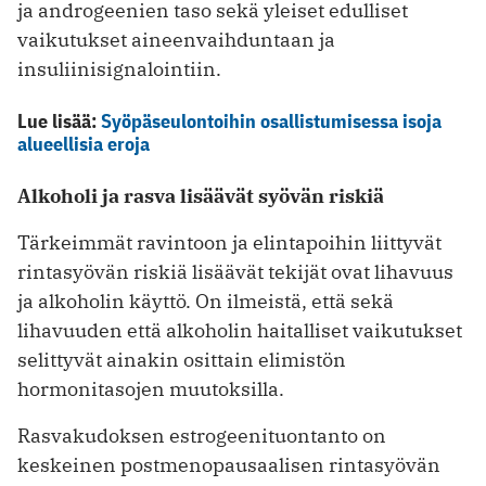
ja androgeenien taso sekä yleiset edulliset
vaikutukset aineenvaihduntaan ja
insuliinisignalointiin.
Lue lisää:
Syöpäseulontoihin osallistumisessa isoja
alueellisia eroja
Alkoholi ja rasva lisäävät syövän riskiä
Tärkeimmät ravintoon ja elintapoihin liittyvät
rintasyövän riskiä lisäävät tekijät ovat lihavuus
ja alkoholin käyttö. On ilmeistä, että sekä
lihavuuden että alkoholin haitalliset vaikutukset
selittyvät ainakin osittain elimistön
hormonitasojen muutoksilla.
Rasvakudoksen estrogeenituontanto on
keskeinen postmenopausaalisen rintasyövän