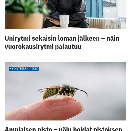
Unirytmi sekaisin loman jälkeen – näin
vuorokausirytmi palautuu
HYÖNTEISEN PISTO
Ampiaisen pisto – näin hoidat pistoksen