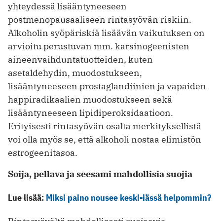
yhteydessä lisääntyneeseen
postmenopausaaliseen rintasyövän riskiin.
Alkoholin syöpäriskiä lisäävän vaikutuksen on
arvioitu perustuvan mm. karsinogeenisten
aineenvaihduntatuotteiden, kuten
asetaldehydin, muodostukseen,
lisääntyneeseen prostaglandiinien ja vapaiden
happiradikaalien muodostukseen sekä
lisääntyneeseen lipidiperoksidaatioon.
Erityisesti rintasyövän osalta merkityksellistä
voi olla myös se, että alkoholi nostaa elimistön
estrogeenitasoa.
Soija, pellava ja seesami mahdollisia suojia
Lue lisää:
Miksi paino nousee keski-iässä helpommin?