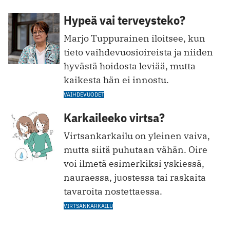
Hypeä vai terveysteko?
Marjo Tuppurainen iloitsee, kun
tieto vaihdevuosioireista ja niiden
hyvästä hoidosta leviää, mutta
kaikesta hän ei innostu.
VAIHDEVUODET
Karkaileeko virtsa?
Virtsankarkailu on yleinen vaiva,
mutta siitä puhutaan vähän. Oire
voi ilmetä esimerkiksi yskiessä,
nauraessa, juostessa tai raskaita
tavaroita nostettaessa.
VIRTSANKARKAILU