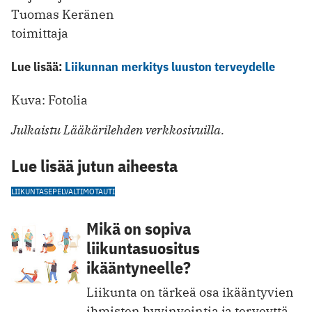
Tuomas Keränen
toimittaja
Lue lisää:
Liikunnan merkitys luuston terveydelle
Kuva: Fotolia
Julkaistu Lääkärilehden verkkosivuilla.
Lue lisää jutun aiheesta
LIIKUNTA
SEPELVALTIMOTAUTI
Mikä on sopiva
liikuntasuositus
ikääntyneelle?
Liikunta on tärkeä osa ikääntyvien
ihmisten hyvinvointia ja terveyttä.