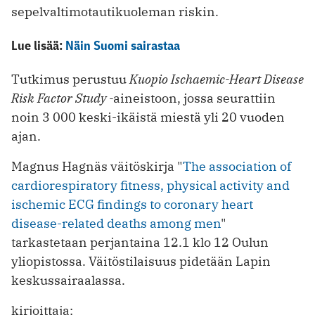
sepelvaltimotautikuoleman riskin.
Lue lisää:
Näin Suomi sairastaa
Tutkimus perustuu
Kuopio Ischaemic-Heart Disease
Risk Factor Study -
aineistoon, jossa seurattiin
noin 3 000 keski-ikäistä miestä yli 20 vuoden
ajan.
Magnus Hagnäs väitöskirja "
The association of
cardiorespiratory fitness, physical activity and
ischemic ECG findings to coronary heart
disease-related deaths among men
"
tarkastetaan perjantaina 12.1 klo 12 Oulun
yliopistossa. Väitöstilaisuus pidetään Lapin
keskussairaalassa.
kirjoittaja: