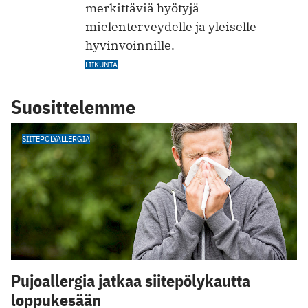
merkittäviä hyötyjä
mielenterveydelle ja yleiselle
hyvinvoinnille.
LIIKUNTA
Suosittelemme
SIITEPÖLYALLERGIA
Pujoallergia jatkaa siitepölykautta
loppukesään