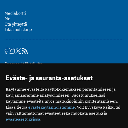
Mediakortti
Me
Ota yhteyttä
Tilaa uutiskirje
Suomen Lääkäriliitto
Mäkelänkatu 2, PL 49
Eväste- ja seuranta-asetukset
00510 Helsinki
puh. (09) 393 091
Käytämme evästeitä käyttökokemuksen parantamiseen ja
toimitus@potilaanlaakarilehti.fi
kävijämäärämme analysoimiseen. Suostumuksellasi
käytämme evästeitä myös markkinoinnin kohdentamiseen.
ISSN 2323-9476
Lisää tietoa
evästekäytännöistämme
. Voit hyväksyä kaikki tai
vain välttämättömät evästeet sekä muokata asetuksia
evästeasetuksissa
.