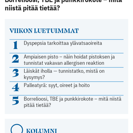
niistä pitää tietää?
VIIKON LUETUIMMAT
1
Dyspepsia tarkoittaa ylävatsaoireita
2
Ampiaisen pisto – näin hoidat pistoksen ja
tunnistat vakavan allergisen reaktion
3
Läiskät iholla — tunnistatko, mistä on
kysymys?
4
Palleatyrä: syyt, oireet ja hoito
5
Borrelioosi, TBE ja punkkirokote – mitä niistä
pitää tietää?
KOLUMNI