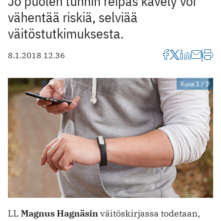
Jo puolen tunnin reipas kävely voi
vähentää riskiä, selviää
väitöstutkimuksesta.
8.1.2018 12.36
Kuva 1 / 1
LL
Magnus Hagnäsin
väitöskirjassa todetaan,