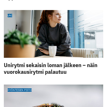
UNI
Unirytmi sekaisin loman jälkeen – näin
vuorokausirytmi palautuu
HYÖNTEISEN PISTO