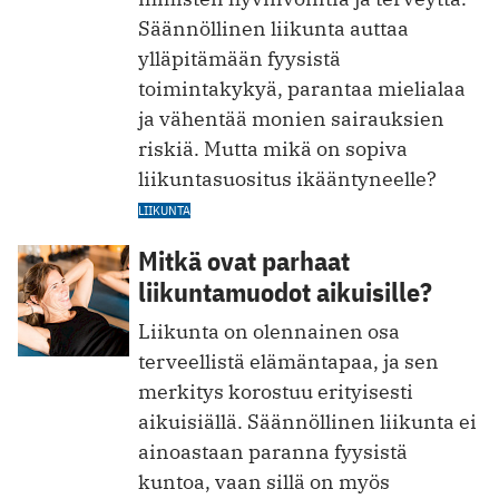
Säännöllinen liikunta auttaa
ylläpitämään fyysistä
toimintakykyä, parantaa mielialaa
ja vähentää monien sairauksien
riskiä. Mutta mikä on sopiva
liikuntasuositus ikääntyneelle?
LIIKUNTA
Mitkä ovat parhaat
liikuntamuodot aikuisille?
Liikunta on olennainen osa
terveellistä elämäntapaa, ja sen
merkitys korostuu erityisesti
aikuisiällä. Säännöllinen liikunta ei
ainoastaan paranna fyysistä
kuntoa, vaa n sillä on myös