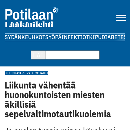
SYDÄN
KEUHKOT
SYÖPÄ
INFEKTIOT
KIPU
DIABETES
A
HAE
LIIKUNTA
SEPELVALTIMOTAUTI
Liikunta vähentää
huonokuntoisten miesten
äkillisiä
sepelvaltimotautikuolemia