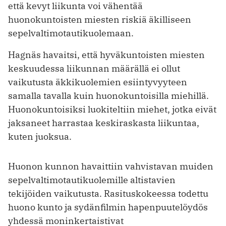
että kevyt liikunta voi vähentää
huonokuntoisten miesten riskiä äkilliseen
sepelvaltimotautikuolemaan.
Hagnäs havaitsi, että hyväkuntoisten miesten
keskuudessa liikunnan määrällä ei ollut
vaikutusta äkkikuolemien esiintyvyyteen
samalla tavalla kuin huonokuntoisilla miehillä.
Huonokuntoisiksi luokiteltiin miehet, jotka eivät
jaksaneet harrastaa keskiraskasta liikuntaa,
kuten juoksua.
Huonon kunnon havaittiin vahvistavan muiden
sepelvaltimotautikuolemille altistavien
tekijöiden vaikutusta. Rasituskokeessa todettu
huono kunto ja sydänfilmin hapenpuutelöydös
yhdessä moninkertaistivat