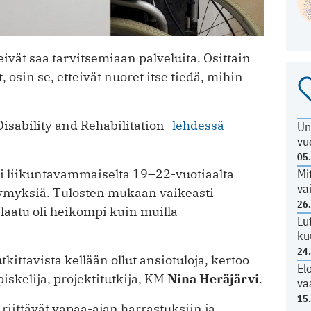
ivät saa tarvitsemiaan palveluita. Osittain
 osin se, etteivät nuoret itse tiedä, mihin
sability and Rehabilitation -
lehdessä
Un
vu
05
Mi
i liikuntavammaiselta 19–22-vuotiaalta
va
symyksiä. Tulosten mukaan vaikeasti
26
aatu oli heikompi kuin muilla
Lu
ku
24
tkittavista kellään ollut ansiotuloja, kertoo
El
piskelija, projektitutkija, KM
Nina Heräjärvi
.
va
15
riittävät vapaa-ajan harrastuksiin ja