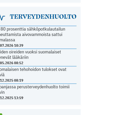
TERVEYDENHUOLTO
i 80 prosenttia sähköpotkulautailun
heuttamista aivovammoista sattui
malassa
.07.2026 10:39
iden oireiden vuoksi suomalaiset
nevät lääkäriin
.05.2026 08:52
omalaisen tehohoidon tulokset ovat
viä
.12.2025 08:19
panjassa perusterveydenhuolto toimii
vin
.12.2025 13:59