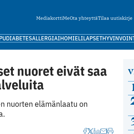
Mediakortti
Me
Ota yhteyttä
Tilaa uutiskirje
PU
DIABETES
ALLERGIA
IHO
MIELI
LAPSET
HYVINVOIN
et nuoret eivät saa
V
lveluita
en nuorten elämänlaatu on
a.