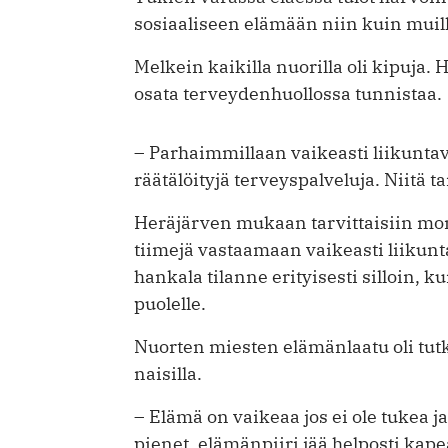
sosiaaliseen elämään niin kuin muill
Melkein kaikilla nuorilla oli kipuja. 
osata terveydenhuollossa tunnistaa.
– Parhaimmillaan vaikeasti liikuntav
räätälöityjä terveyspalveluja. Niitä 
Heräjärven mukaan tarvittaisiin mon
tiimejä vastaamaan vaikeasti liikunt
hankala tilanne erityisesti silloin, k
puolelle.
Nuorten miesten elämänlaatu oli t
naisilla.
– Elämä on vaikeaa jos ei ole tukea ja
pienet, elämänpiiri jää helposti kape