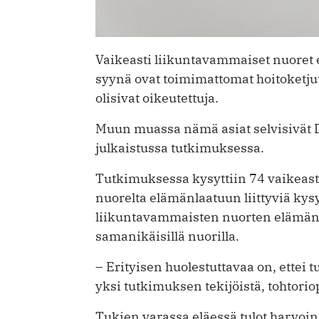
Vaikeasti liikuntavammaiset nuoret e
syynä ovat toimimattomat hoitoketjut,
olisivat oikeutettuja.
Muun muassa nämä asiat selvisivät Di
julkaistussa tutkimuksessa.
Tutkimuksessa kysyttiin 74 vaikeast
nuorelta elämänlaatuun liittyviä ky
liikuntavammaisten nuorten elämänl
samanikäisillä nuorilla.
– Erityisen huolestuttavaa on, ettei tu
yksi tutkimuksen tekijöistä, tohtorio
Tukien varassa eläessä tulot harvoin 