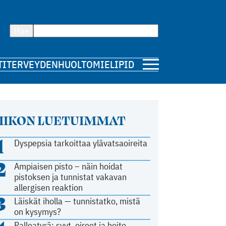
Hae
TI
TERVEYDENHUOLTO
MIELIPIDE
IIKON LUETUIMMAT
1
Dyspepsia tarkoittaa ylävatsaoireita
2
Ampiaisen pisto – näin hoidat
pistoksen ja tunnistat vakavan
allergisen reaktion
3
Läiskät iholla — tunnistatko, mistä
on kysymys?
Palleatyrä: syyt, oireet ja hoito