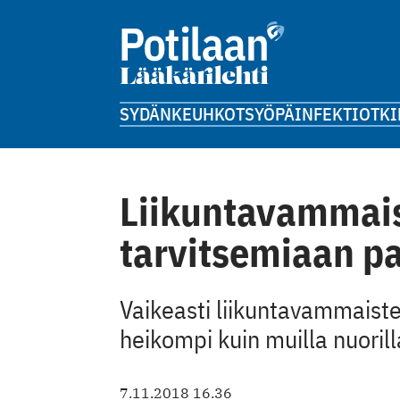
SYDÄN
KEUHKOT
SYÖPÄ
INFEKTIOT
KI
Liikuntavammais
tarvitsemiaan pa
Vaikeasti liikuntavammaist
heikompi kuin muilla nuorill
7.11.2018 16.36