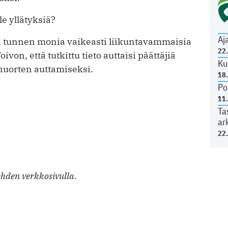
le yllätyksiä?
Aj
 ja tunnen monia vaikeasti liikuntavammaisia
22
oivon, että tutkittu tieto auttaisi päättäjiä
Ku
nuorten auttamiseksi.
18
Po
11
Ta
ar
22
ehden verkkosivulla.