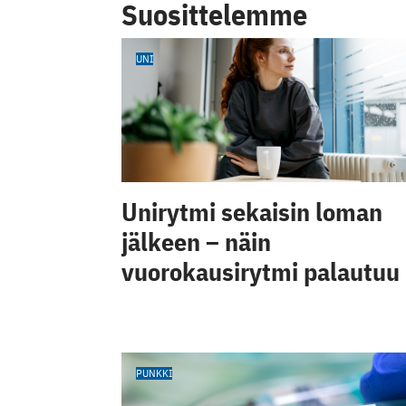
Suosittelemme
UNI
Unirytmi sekaisin loman
jälkeen – näin
vuorokausirytmi palautuu
PUNKKI