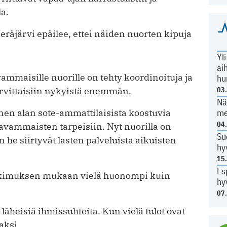
a.
Heräjärvi epäilee, ettei näiden nuorten kipuja
Yl
ai
ammaisille nuorille on tehty koordinoituja ja
hu
tarvittaisiin nykyistä enemmän.
03
Nä
en alan sote-ammattilaisista koostuvia
me
04
avammaisten tarpeisiin. Nyt nuorilla on
Su
un he siirtyvät lasten palveluista aikuisten
hy
15
Es
utkimuksen mukaan vielä huonompi kuin
hy
07
 läheisiä ihmissuhteita. Kun vielä tulot ovat
aksi.