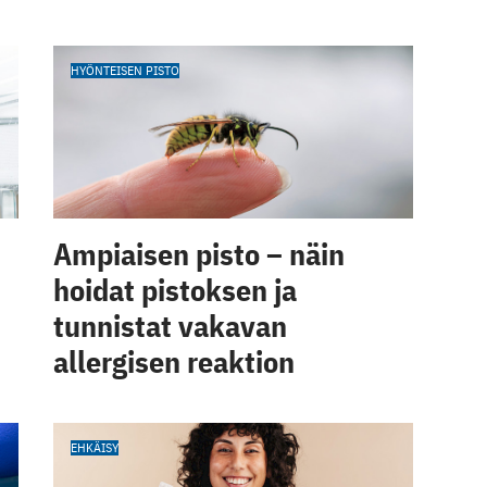
HYÖNTEISEN PISTO
Ampiaisen pisto – näin
hoidat pistoksen ja
tunnistat vakavan
allergisen reaktion
EHKÄISY