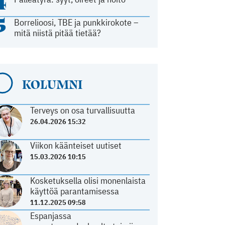
4
5
Borrelioosi, TBE ja punkkirokote –
mitä niistä pitää tietää?
KOLUMNI
Terveys on osa turvallisuutta
26.04.2026 15:32
Viikon käänteiset uutiset
15.03.2026 10:15
Kosketuksella olisi monenlaista
käyttöä parantamisessa
11.12.2025 09:58
Espanjassa