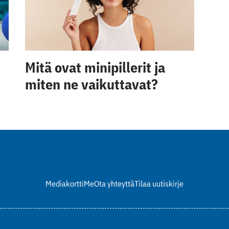
Mitä ovat minipillerit ja
miten ne vaikuttavat?
Mediakortti
Me
Ota yhteyttä
Tilaa uutiskirje