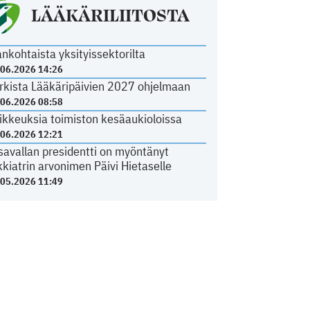
LÄÄKÄRILIITOSTA
ankohtaista yksityissektorilta
.06.2026 14:26
rkista Lääkäripäivien 2027 ohjelmaan
.06.2026 08:58
ikkeuksia toimiston kesäaukioloissa
.06.2026 12:21
savallan presidentti on myöntänyt
kkiatrin arvonimen Päivi Hietaselle
.05.2026 11:49