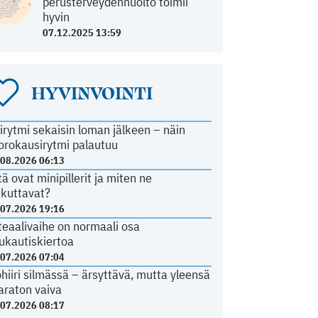
perusterveydenhuolto toimii
hyvin
07.12.2025 13:59
HYVINVOINTI
irytmi sekaisin loman jälkeen – näin
orokausirytmi palautuu
.08.2026 06:13
tä ovat minipillerit ja miten ne
ikuttavat?
.07.2026 19:16
teaalivaihe on normaali osa
ukautiskiertoa
.07.2026 07:04
ohiiri silmässä – ärsyttävä, mutta yleensä
araton vaiva
.07.2026 08:17