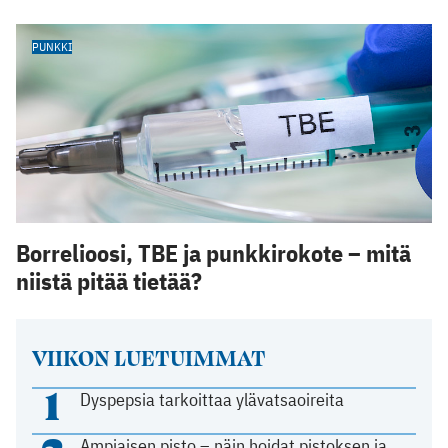
PUNKKI
Borrelioosi, TBE ja punkkirokote – mitä
niistä pitää tietää?
VIIKON LUETUIMMAT
1
Dyspepsia tarkoittaa ylävatsaoireita
Ampiaisen pisto – näin hoidat pistoksen ja