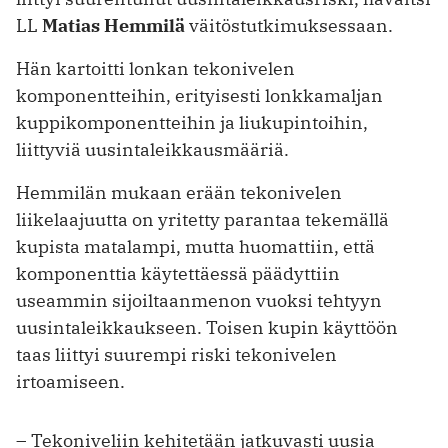
LL
Matias Hemmilä
väitöstutkimuksessaan.
Hän kartoitti lonkan tekonivelen
komponentteihin, erityisesti lonkkamaljan
kuppikomponentteihin ja liukupintoihin,
liittyviä uusintaleikkausmääriä.
Hemmilän mukaan erään tekonivelen
liikelaajuutta on yritetty parantaa tekemällä
kupista matalampi, mutta huomattiin, että
komponenttia käytettäessä päädyttiin
useammin sijoiltaanmenon vuoksi tehtyyn
uusintaleikkaukseen. Toisen kupin käyttöön
taas liittyi suurempi riski tekonivelen
irtoamiseen.
– Tekoniveliin kehitetään jatkuvasti uusia