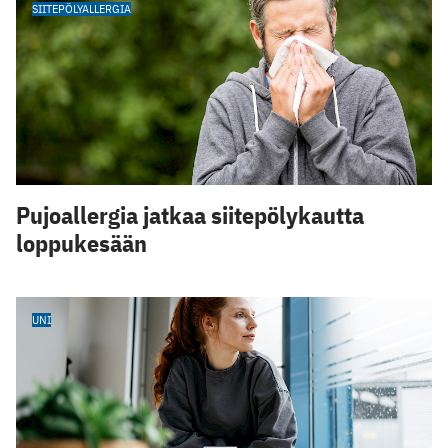
SIITEPÖLYALLERGIA
Pujoallergia jatkaa siitepölykautta
loppukesään
UNI