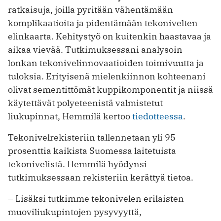
ratkaisuja, joilla pyritään vähentämään
komplikaatioita ja pidentämään tekonivelten
elinkaarta. Kehitystyö on kuitenkin haastavaa ja
aikaa vievää. Tutkimuksessani analysoin
lonkan tekonivelinnovaatioiden toimivuutta ja
tuloksia. Erityisenä mielenkiinnon kohteenani
olivat sementittömät kuppikomponentit ja niissä
käytettävät polyeteenistä valmistetut
liukupinnat, Hemmilä kertoo
tiedotteessa
.
Tekonivelrekisteriin tallennetaan yli 95
prosenttia kaikista Suomessa laitetuista
tekonivelistä. Hemmilä hyödynsi
tutkimuksessaan rekisteriin kerättyä tietoa.
– Lisäksi tutkimme tekonivelen erilaisten
muoviliukupintojen pysyvyyttä,