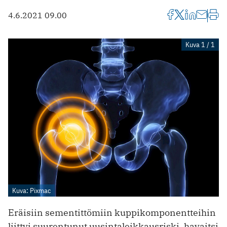
4.6.2021 09.00
Kuva 1 / 1
Kuva: Pixmac
Eräisiin sementittömiin kuppikomponentteihin
liittyi suurentunut uusintaleikkausriski, havaitsi