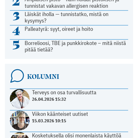
2
tunnistat vakavan allergisen reaktion
3
Läiskät iholla — tunnistatko, mistä on
kysymys?
4
Palleatyrä: syyt, oireet ja hoito
5
Borrelioosi, TBE ja punkkirokote – mitä niistä
pitää tietää?
KOLUMNI
Terveys on osa turvallisuutta
26.04.2026 15:32
Viikon käänteiset uutiset
15.03.2026 10:15
Kosketuksella olisi monenlaista käyttöä