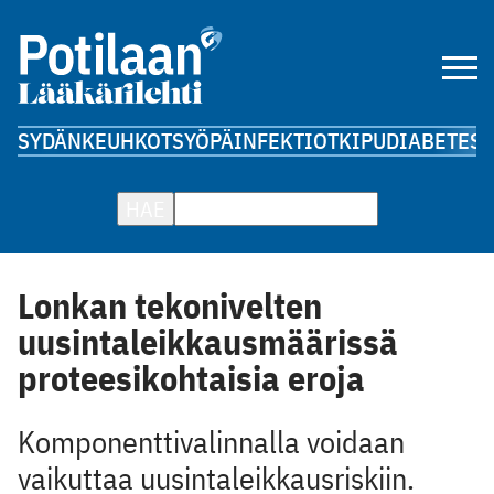
SYDÄN
KEUHKOT
SYÖPÄ
INFEKTIOT
KIPU
DIABETES
A
HAE
Lonkan tekonivelten
uusintaleikkausmäärissä
proteesikohtaisia eroja
Komponenttivalinnalla voidaan
vaikuttaa uusintaleikkausriskiin.