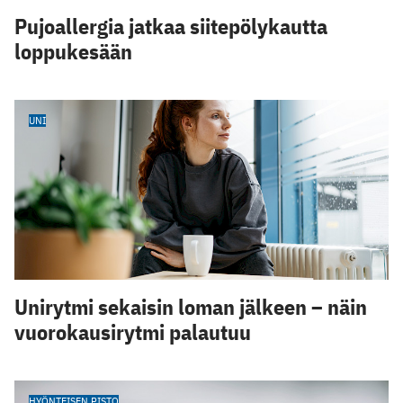
Pujoallergia jatkaa siitepölykautta
loppukesään
UNI
Unirytmi sekaisin loman jälkeen – näin
vuorokausirytmi palautuu
HYÖNTEISEN PISTO