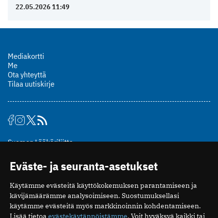
22.05.2026 11:49
Mediakortti
Me
Ota yhteyttä
Tilaa uutiskirje
Suomen Lääkäriliitto
Mäkelänkatu 2, PL 49
Eväste- ja seuranta-asetukset
00510 Helsinki
puh. (09) 393 091
Käytämme evästeitä käyttökokemuksen parantamiseen ja
toimitus@potilaanlaakarilehti.fi
kävijämäärämme analysoimiseen. Suostumuksellasi
käytämme evästeitä myös markkinoinnin kohdentamiseen.
ISSN 2323-9476
Lisää tietoa
evästekäytännöistämme
. Voit hyväksyä kaikki tai