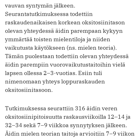
vauvan syntymän jälkeen.
Seurantatutkimuksessa todettiin
raskaudenaikaisen korkean oksitosiinitason
olevan yhteydessä äidin parempaan kykyyn
ymmärtää toisten mielentiloja ja niiden
vaikutusta käytökseen (ns. mielen teoria).
Tämän puolestaan todettiin olevan yhteydessä
äidin parempiin vuorovaikutustaitoihin vielä
lapsen ollessa 2–3-vuotias. Esiin tuli
nimenomaan yhteys loppuraskauden
oksitosiinitasoon.
Tutkimuksessa seurattiin 316 äidin veren
oksitosiinipitoisuutta raskausviikoilla 12–14 ja
32–34 sekä 7–9 viikkoa synnytyksen jälkeen.
Äidin mielen teorian taitoja arvioitiin 7–9 viikon