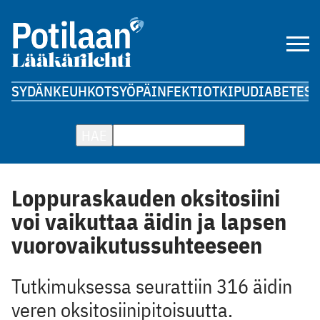
SYDÄN
KEUHKOT
SYÖPÄ
INFEKTIOT
KIPU
DIABETES
A
HAE
Loppuraskauden oksitosiini
voi vaikuttaa äidin ja lapsen
vuorovaikutussuhteeseen
Tutkimuksessa seurattiin 316 äidin
veren oksitosiinipitoisuutta.