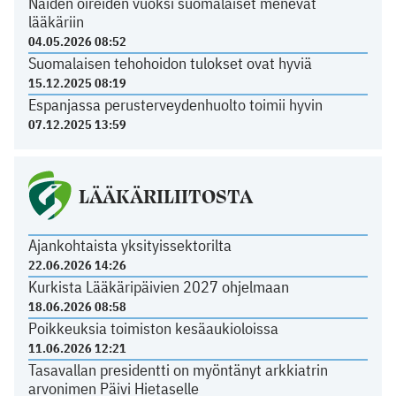
Näiden oireiden vuoksi suomalaiset menevät
lääkäriin
04.05.2026 08:52
Suomalaisen tehohoidon tulokset ovat hyviä
15.12.2025 08:19
Espanjassa perusterveydenhuolto toimii hyvin
07.12.2025 13:59
LÄÄKÄRILIITOSTA
Ajankohtaista yksityissektorilta
22.06.2026 14:26
Kurkista Lääkäripäivien 2027 ohjelmaan
18.06.2026 08:58
Poikkeuksia toimiston kesäaukioloissa
11.06.2026 12:21
Tasavallan presidentti on myöntänyt arkkiatrin
arvonimen Päivi Hietaselle