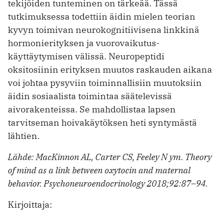
tekijöiden tunteminen on tärkeää. Tässä
tutkimuksessa todettiin äidin mielen teorian
kyvyn toimivan neurokognitiivisena linkkinä
hormonierityksen ja vuorovaikutus­
käyttäytymisen välissä. Neuropeptidi
oksitosiinin erityksen muutos raskauden aikana
voi johtaa pysyviin toiminnallisiin muutoksiin
äidin sosiaalista toimintaa säätelevissä
aivorakenteissa. Se mahdollistaa lapsen
tarvitseman hoivakäytöksen heti syntymästä
lähtien.
Lähde: MacKinnon AL, Carter CS, Feeley N ym. Theory
of mind as a link between oxytocin and maternal
behavior. ­Psychoneuroendocrinology 2018;92:87–94.
Kirjoittaja: