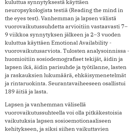
kuluttua synnytyksestä käyttäen
neuropsykologista testiä ­(Reading the mind in
the eyes test). Vanhemman ja lapsen välistä
vuorovaikutus­suhdetta arvioitiin vastaavasti 7–
9 viikkoa synnytyksen jälkeen ja 2–3 vuoden
kuluttua käyttäen Emotional Availability -
vuorovaikutusarviota. Tulosten analysoinnissa ­
huomioitiin sosiodemografiset tekijät, äidin ja
lapsen ikä, äidin parisuhde ja työtilanne, lasten
ja raskauksien lukumäärä, ehkäisymenetelmät
ja rintaruokinta. Seuranta­vaiheeseen osallistui
189 äitiä ja lasta.
Lapsen ja vanhemman välisellä
vuorovaikutussuhteella voi olla pitkäkestoisia
vaikutuksia lapsen sosioemotionaaliseen
kehitykseen, ja siksi siihen vaikuttavien