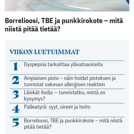
Borrelioosi, TBE ja punkkirokote – mitä
niistä pitää tietää?
VIIKON LUETUIMMAT
1
Dyspepsia tarkoittaa ylävatsaoireita
2
Ampiaisen pisto – näin hoidat pistoksen ja
tunnistat vakavan allergisen reaktion
3
Läiskät iholla — tunnistatko, mistä on
kysymys?
4
Palleatyrä: syyt, oireet ja hoito
5
Borrelioosi, TBE ja punkkirokote – mitä niistä
pitää tietää?