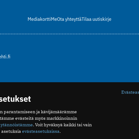
Mediakortti
Me
Ota yhteyttä
Tilaa uutiskirje
hti.fi
Evästea
asetukset
n parantamiseen ja kävijämäärämme
ytämme evästeitä myös markkinoinnin
äytännöistämme
. Voit hyväksyä kaikki tai vain
 asetuksia
evästeasetuksissa
.