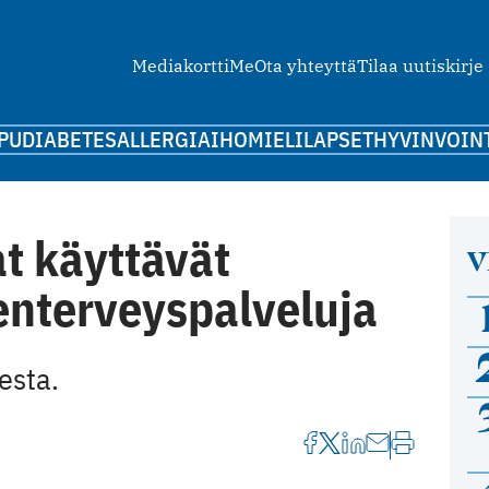
Mediakortti
Me
Ota yhteyttä
Tilaa uutiskirje
PU
DIABETES
ALLERGIA
IHO
MIELI
LAPSET
HYVINVOIN
t käyttävät
V
nterveyspalveluja
esta.