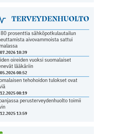
TERVEYDENHUOLTO
i 80 prosenttia sähköpotkulautailun
heuttamista aivovammoista sattui
malassa
.07.2026 10:39
iden oireiden vuoksi suomalaiset
nevät lääkäriin
.05.2026 08:52
omalaisen tehohoidon tulokset ovat
viä
.12.2025 08:19
panjassa perusterveydenhuolto toimii
vin
.12.2025 13:59