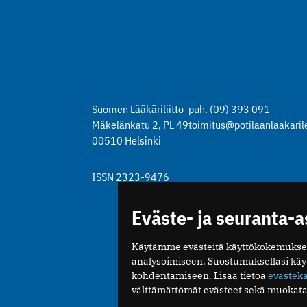
Suomen Lääkäriliitto
puh. (09) 393 091
Mäkelänkatu 2, PL 49
toimitus@potilaanlaakarile
00510 Helsinki
ISSN 2323-9476
Eväste- ja seuranta-
Käytämme evästeitä käyttökokemukse
analysoimiseen. Suostumuksellasi kä
kohdentamiseen. Lisää tietoa
evästek
välttämättömät evästeet sekä muokata