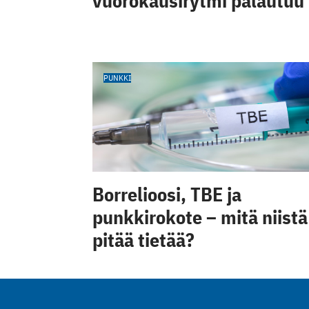
vuorokausirytmi palautuu
PUNKKI
Borrelioosi, TBE ja
punkkirokote – mitä niistä
pitää tietää?