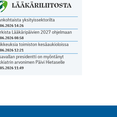
LÄÄKÄRILIITOSTA
ankohtaista yksityissektorilta
.06.2026 14:26
rkista Lääkäripäivien 2027 ohjelmaan
.06.2026 08:58
ikkeuksia toimiston kesäaukioloissa
.06.2026 12:21
savallan presidentti on myöntänyt
kkiatrin arvonimen Päivi Hietaselle
.05.2026 11:49