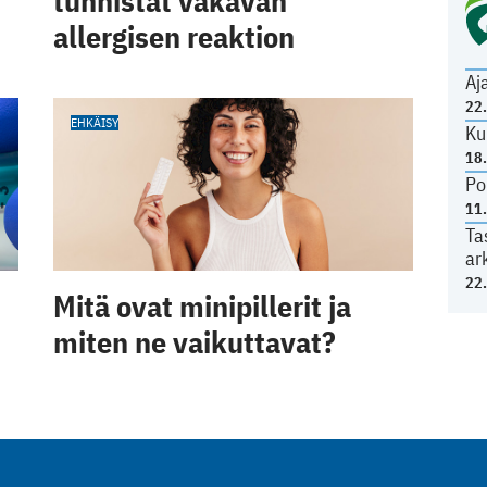
tunnistat vakavan
allergisen reaktion
Aj
22
EHKÄISY
Ku
18
Po
11
Ta
ar
22
Mitä ovat minipillerit ja
miten ne vaikuttavat?