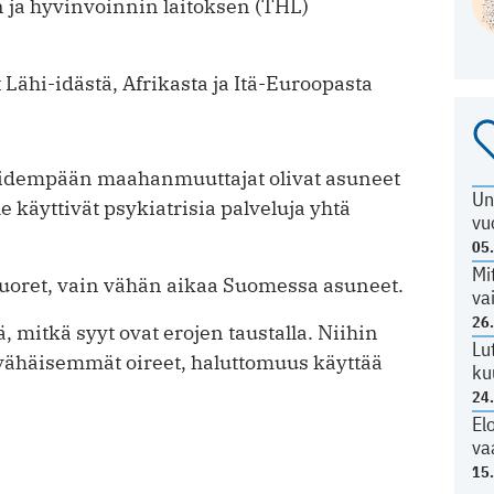
 ja hyvinvoinnin laitoksen (THL)
 Lähi-idästä, Afrikasta ja Itä-Euroopasta
ä pidempään maahanmuuttajat olivat asuneet
Un
käyttivät psykiatrisia palveluja yhtä
vu
05
Mi
nuoret, vain vähän aikaa Suomessa asuneet.
va
26
, mitkä syyt ovat erojen taustalla. Niihin
Lu
vähäisemmät oireet, haluttomuus käyttää
ku
24
El
va
15