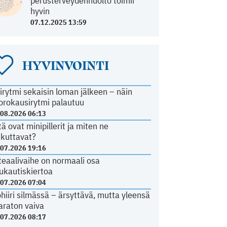
perusterveydenhuolto toimii
hyvin
07.12.2025 13:59
HYVINVOINTI
irytmi sekaisin loman jälkeen – näin
orokausirytmi palautuu
.08.2026 06:13
tä ovat minipillerit ja miten ne
ikuttavat?
.07.2026 19:16
teaalivaihe on normaali osa
ukautiskiertoa
.07.2026 07:04
ohiiri silmässä – ärsyttävä, mutta yleensä
araton vaiva
.07.2026 08:17