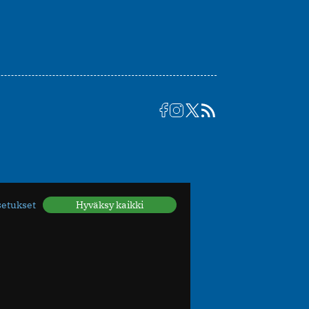
setukset
Hyväksy kaikki