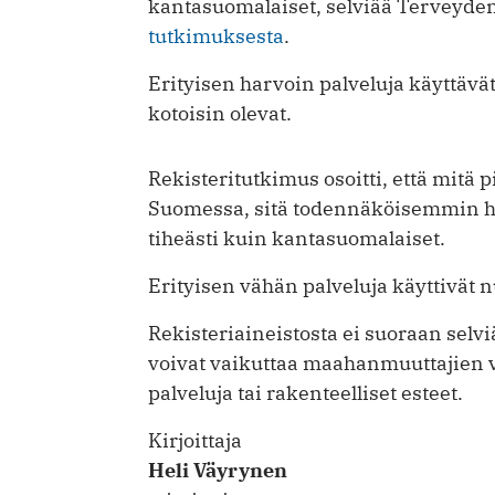
kantasuomalaiset, selviää Terveyden
tutkimuksesta
.
Erityisen harvoin palveluja käyttävät
kotoisin olevat.
Rekisteritutkimus osoitti, että mit
Suomessa, sitä todennäköisemmin he 
tiheästi kuin kantasuomalaiset.
Erityisen vähän palveluja käyttivät 
Rekisteriaineistosta ei suoraan selviä
voivat vaikuttaa maahanmuuttajien 
palveluja tai rakenteelliset esteet.
Kirjoittaja
Heli Väyrynen