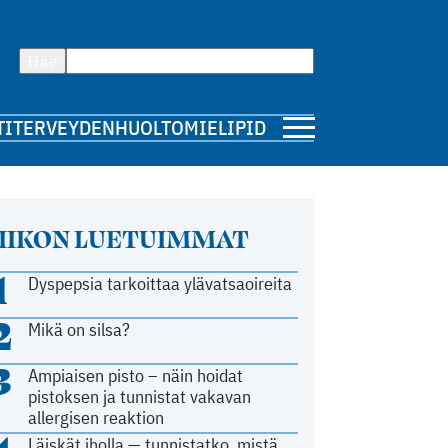
Hae
TI
TERVEYDENHUOLTO
MIELIPIDE
IIKON LUETUIMMAT
1
Dyspepsia tarkoittaa ylävatsaoireita
2
Mikä on silsa?
3
Ampiaisen pisto – näin hoidat
pistoksen ja tunnistat vakavan
allergisen reaktion
Läiskät iholla — tunnistatko, mistä