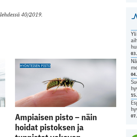
ilehdessä 40/2019.
Yl
ai
hu
03
Nä
HYÖNTEISEN PISTO
me
04
Su
hy
15
Es
hy
Ampiaisen pisto – näin
07
hoidat pistoksen ja