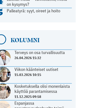
4
on kysymys?
5
Palleatyrä: syyt, oireet ja hoito
KOLUMNI
Terveys on osa turvallisuutta
26.04.2026 15:32
Viikon käänteiset uutiset
15.03.2026 10:15
Kosketuksella olisi monenlaista
käyttöä parantamisessa
11.12.2025 09:58
Espanjassa