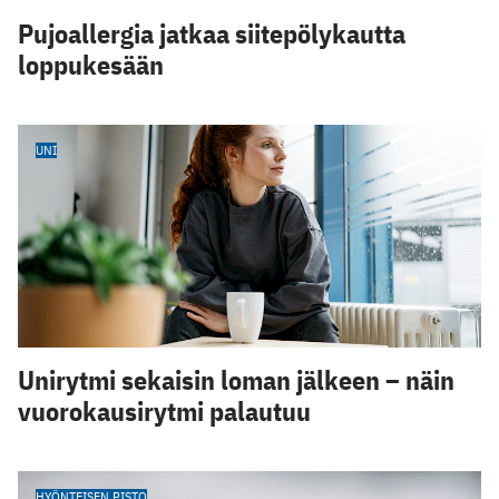
Pujoallergia jatkaa siitepölykautta
loppukesään
UNI
Unirytmi sekaisin loman jälkeen – näin
vuorokausirytmi palautuu
HYÖNTEISEN PISTO