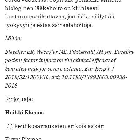
biologinen lääkehoito on ­kliinisesti
kustannusvaikuttavaa, jos lääke säilyttää
työkyvyn ja estää sairaala­hoitoja.
Lähde:
Bleecker ER, Wechsler ME, FitzGerald JM ym. Baseline
­patient factor impact on the clinical efficacy of
benralizumab for severe asthma. Eur Respir J
2018;52:1800936. doi: 10.1183/13993003.00936-
2018
Kirjoittaja:
Heikki Ekroos
LT, keuhkosairauksien erikoislääkäri
Kuva: Pixmac