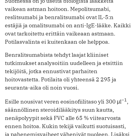
Suomessa on jo useita biologisia lääkkeitä
vaikean astman hoitoon. Mepolitsumabi,
reslitsumabi ja benralitsumabi ovat IL-5:n
estäjiä ja omalitsumabi on anti-IgE-lääke. Kaikki
ovat tarkoitettu erittäin vaikeaan astmaan.
Potilasvalinta ei kuitenkaan ole helppoa.
Benralitsumabista tehdyt laajat kliiniset
tutkimukset analysoitiin ­uudelleen ja etsittiin
tekijöitä, jotka ennustivat parhaiten
hoitovastetta. Potilaita oli yhteensä 2 295 ja
seuranta-aika oli noin vuosi.
−1
Esille nousivat veren eosinofiilitaso yli 300 μl
,
säännöllinen steroidilääkitys suun kautta,
nenäpolyypit sekä FVC alle 65 % viitearvosta
ennen hoitoa. Kukin tekijä vaikutti suotuisasti,
ja pahenemisvaiheet vähenivät puoleen. Lisäksi