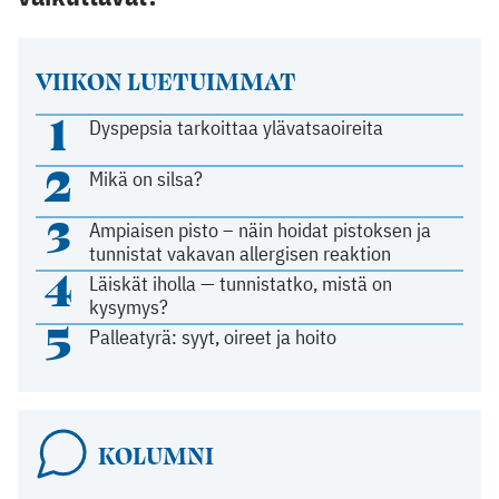
VIIKON LUETUIMMAT
1
Dyspepsia tarkoittaa ylävatsaoireita
2
Mikä on silsa?
3
Ampiaisen pisto – näin hoidat pistoksen ja
tunnistat vakavan allergisen reaktion
4
Läiskät iholla — tunnistatko, mistä on
kysymys?
5
Palleatyrä: syyt, oireet ja hoito
KOLUMNI