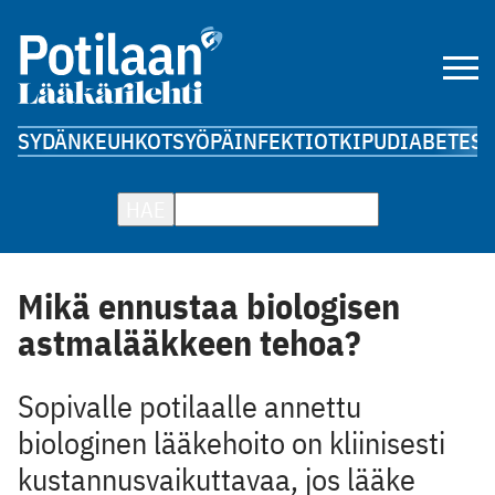
SYDÄN
KEUHKOT
SYÖPÄ
INFEKTIOT
KIPU
DIABETES
A
HAE
Mikä ennustaa biologisen
astmalääkkeen tehoa?
Sopivalle potilaalle annettu
biologinen lääkehoito on kliinisesti
kustannusvaikuttavaa, jos lääke