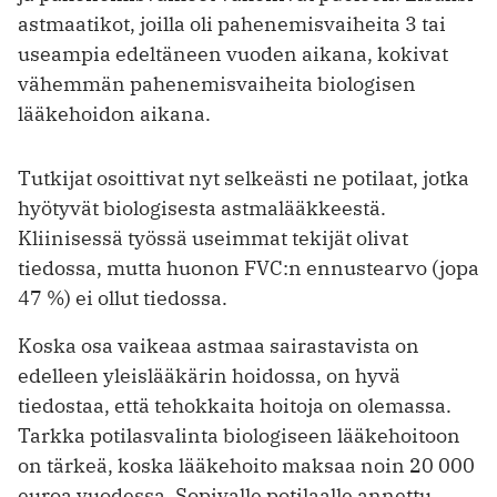
astmaatikot, joilla oli pahenemisvaiheita 3 tai
useampia edeltäneen vuoden aikana, kokivat
vähemmän pahenemisvaiheita biologisen
lääkehoidon aikana.
Tutkijat osoittivat nyt selkeästi ne potilaat, jotka
hyötyvät biologisesta astmalääkkeestä.
Kliinisessä työssä useimmat tekijät olivat
tiedossa, mutta huonon FVC:n ennustearvo (jopa
47 %) ei ollut tiedossa.
Koska osa vaikeaa astmaa sairasta­vista on
edelleen yleislääkärin hoidossa, on hyvä
tiedostaa, että tehokkaita hoitoja on olemassa.
Tarkka potilas­valinta biologiseen lääkehoitoon
on tärkeä, koska lääkehoito maksaa noin 20 000
euroa vuodessa. Sopivalle ­potilaalle annettu