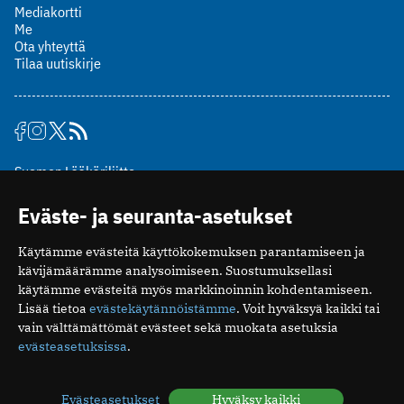
Mediakortti
Me
Ota yhteyttä
Tilaa uutiskirje
Suomen Lääkäriliitto
Mäkelänkatu 2, PL 49
Eväste- ja seuranta-asetukset
00510 Helsinki
puh. (09) 393 091
Käytämme evästeitä käyttökokemuksen parantamiseen ja
toimitus@potilaanlaakarilehti.fi
kävijämäärämme analysoimiseen. Suostumuksellasi
käytämme evästeitä myös markkinoinnin kohdentamiseen.
ISSN 2323-9476
Lisää tietoa
evästekäytännöistämme
. Voit hyväksyä kaikki tai
vain välttämättömät evästeet sekä muokata asetuksia
evästeasetuksissa
.
Evästeasetukset
Hyväksy kaikki