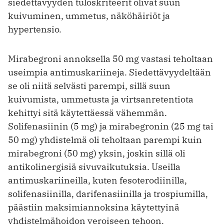
siedettävyyden tuloskriteerit olivat suun
kuivuminen, ummetus, näköhäiriöt ja
hypertensio.
Mirabegroni annoksella 50 mg vastasi teholtaan
useimpia antimuskariineja. Siedettävyydeltään
se oli niitä selvästi parempi, sillä suun
kuivumista, ummetusta ja virtsanretentiota
kehittyi sitä käytettäessä vähemmän.
Solifenasiinin (5 mg) ja mirabegronin (25 mg tai
50 mg) yhdistelmä oli teholtaan parempi kuin
mirabegroni (50 mg) yksin, joskin sillä oli
antikolinergisiä sivuvaikutuksia. Useilla
antimuskariineilla, kuten fesoterodiinilla,
solifenasiinilla, darifenasiinilla ja trospiumilla,
päästiin maksimiannoksina ­käytettyinä
yhdistelmähoidon veroiseen tehoon.