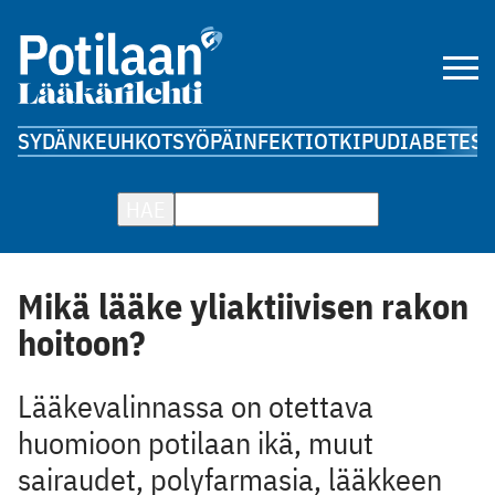
SYDÄN
KEUHKOT
SYÖPÄ
INFEKTIOT
KIPU
DIABETES
A
HAE
Mikä lääke yliaktiivisen rakon
hoitoon?
Lääkevalinnassa on otettava
huomioon potilaan ikä, muut
sairaudet, polyfarmasia, lääkkeen