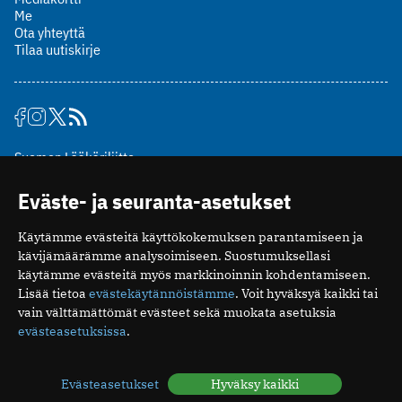
Me
Ota yhteyttä
Tilaa uutiskirje
Suomen Lääkäriliitto
Mäkelänkatu 2, PL 49
Eväste- ja seuranta-asetukset
00510 Helsinki
puh. (09) 393 091
Käytämme evästeitä käyttökokemuksen parantamiseen ja
toimitus@potilaanlaakarilehti.fi
kävijämäärämme analysoimiseen. Suostumuksellasi
käytämme evästeitä myös markkinoinnin kohdentamiseen.
ISSN 2323-9476
Lisää tietoa
evästekäytännöistämme
. Voit hyväksyä kaikki tai
vain välttämättömät evästeet sekä muokata asetuksia
evästeasetuksissa
.
Evästeasetukset
Hyväksy kaikki