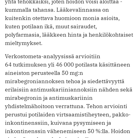
yhtä tehokkaiksi, joten hoidon voisi aloittaa ­
kummalla tahansa. Lääkevalinnassa on
kuitenkin otettava huomioon monia asioita,
kuten potilaan ikä, muut sairaudet,
polyfarmasia, lääkkeen hinta ja henkilökohtaiset
mieltymykset.
Verkostometa-analyysissä arvioitiin
64 tutkimuksen yli 46 000 potilasta käsittäneen
aineiston perusteella 50 mg:n
mirabegroniannoksen tehoa ja siedettävyyttä
erilaisiin antimuskariiniannoksiin nähden sekä
mirabegronin ja antimuskariinin
yhdistelmähoitoon verrattuna. Tehon arviointi
perustui potilaiden virtsaamistiheyteen, pakko­
inkontinenssiin, kuivana pysymiseen ja
inkontinenssin vähenemiseen 50 %:lla. Hoidon