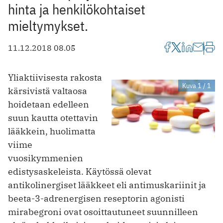
hinta ja henkilökohtaiset
mieltymykset.
11.12.2018 08.05
Yliaktiivisesta rakosta
Kuva 1 / 1
kärsivistä valtaosa
hoidetaan edelleen
suun kautta otettavin
lääkkein, huolimatta
viime
vuosikymmenien
edistysaskeleista. Käytössä olevat
antikolinergiset lääkkeet eli antimuskariinit ja
beeta-3-adrenergisen reseptorin agonisti
mirabegroni ovat osoittautuneet suunnilleen