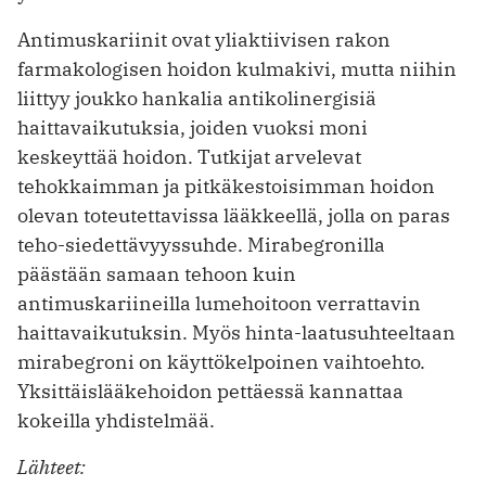
Antimuskariinit ovat yliaktiivisen rakon
farmakologisen hoidon kulmakivi, mutta niihin
liittyy joukko hankalia antikolinergisiä
haittavaikutuksia, joiden vuoksi moni
keskeyttää hoidon. Tutkijat arvelevat
tehokkaimman ja pitkäkestoisimman hoidon
olevan toteutettavissa lääkkeellä, jolla on paras
teho-siedettävyyssuhde. Mirabegronilla
päästään samaan tehoon kuin
antimuskariineilla lumehoitoon verrattavin
haittavaikutuksin. Myös hinta-laatusuhteeltaan
mirabegroni on käyttökelpoinen vaihtoehto.
Yksittäislääkehoidon pettäessä kannattaa
kokeilla yhdistelmää.
Lähteet: