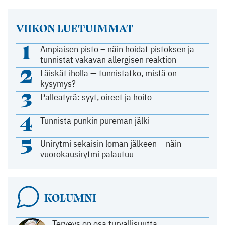
VIIKON LUETUIMMAT
1
Ampiaisen pisto – näin hoidat pistoksen ja
tunnistat vakavan allergisen reaktion
2
Läiskät iholla — tunnistatko, mistä on
kysymys?
3
Palleatyrä: syyt, oireet ja hoito
4
Tunnista punkin pureman jälki
5
Unirytmi sekaisin loman jälkeen – näin
vuorokausirytmi palautuu
KOLUMNI
Terveys on osa turvallisuutta