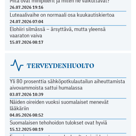
Mitä ovat minipillerit ja miten ne vaikuttavat?
26.07.2026 19:16
Luteaalivaihe on normaali osa kuukautiskiertoa
24.07.2026 07:04
Elohiiri silmässä – ärsyttävä, mutta yleensä
vaaraton vaiva
15.07.2026 08:17
TERVEYDENHUOLTO
Yli 80 prosenttia sähköpotkulautailun aiheuttamista
aivovammoista sattui humalassa
03.07.2026 10:39
Näiden oireiden vuoksi suomalaiset menevät
lääkäriin
04.05.2026 08:52
Suomalaisen tehohoidon tulokset ovat hyviä
15.12.2025 08:19