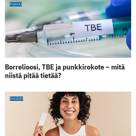
PUNKKI
Borrelioosi, TBE ja punkkirokote – mitä
niistä pitää tietää?
EHKÄISY