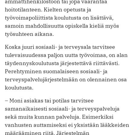
ammattihenkilöstöön tai jopa vaarantaa
hoitotilanteen. Kielten opetusta ja
työvoimapoliittista koulutusta on lisättävä,
samoin mahdollisuutta opiskella kieliä myös
työsuhteen aikana.
Koska juuri sosiaali- ja terveysala tarvitsee
tulevaisuudessa paljon uutta työvoimaa, on alan
täydennyskoulutusta järjestettävä riittävästi.
Perehtyminen suomalaiseen sosiaali- ja
terveyspalvelujärjestelmään on olennainen osa
koulutusta.
– Moni asiakas tai potilas tarvitsee
samanaikaisesti sosiaali- ja terveyspalveluja
sekä muita kunnan palveluja. Esimerkiksi
vanhusten auttamiseksi ei yksistään lääkkeiden
määrääminen riitä. Järjestelmän