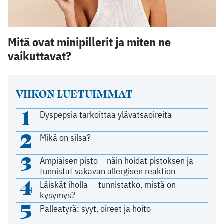
Mitä ovat minipillerit ja miten ne
vaikuttavat?
VIIKON LUETUIMMAT
1
Dyspepsia tarkoittaa ylävatsaoireita
2
Mikä on silsa?
3
Ampiaisen pisto – näin hoidat pistoksen ja
tunnistat vakavan allergisen reaktion
4
Läiskät iholla — tunnistatko, mistä on
kysymys?
5
Palleatyrä: syyt, oireet ja hoito