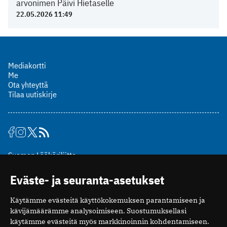
arvonimen Päivi Hietaselle
22.05.2026 11:49
Mediakortti
Me
Ota yhteyttä
Tilaa uutiskirje
Suomen Lääkäriliitto
Mäkelänkatu 2, PL 49
Eväste- ja seuranta-asetukset
00510 Helsinki
puh. (09) 393 091
Käytämme evästeitä käyttökokemuksen parantamiseen ja
toimitus@potilaanlaakarilehti.fi
kävijämäärämme analysoimiseen. Suostumuksellasi
käytämme evästeitä myös markkinoinnin kohdentamiseen.
ISSN 2323-9476