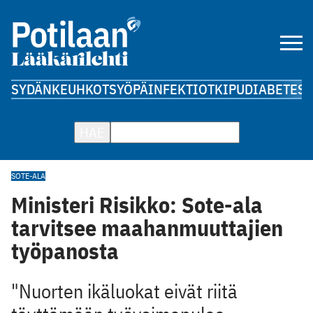
SYDÄN
KEUHKOT
SYÖPÄ
INFEKTIOT
KIPU
DIABETES
A
HAE
SOTE-ALA
Ministeri Risikko: Sote-ala
tarvitsee maahanmuuttajien
työpanosta
"Nuorten ikäluokat eivät riitä