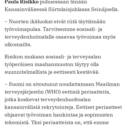
Paula Risikko
puhuessaan tänään
Kansainvälisessä Siirtolaisjuhlassa Seinäjoella.
– Nuorten ikäluokat eivät riitä täyttämään
työvoimapulaa. Tarvitsemme sosiaali- ja
terveydenhoitoalalle osaavaa työvoimaa myös
ulkomailta.
Risikon mukaan sosiaali- ja terveysalan
työperäisen maahanmuuton täytyy olla
suunnitelmallista ja eettisesti kestävää.
– Suomi on sitoutunut noudattamaan Maailman
terveysjärjestön (WHO) eettisiä periaatteita,
jotka koskevat terveydenhuoltoalan
kansainvälisiä rekrytointeja. Eettiset periaatteet
ohjaavat työvoiman hankintaa ja sopimusten
tekemistä. Yksi periaatteista on, että emme