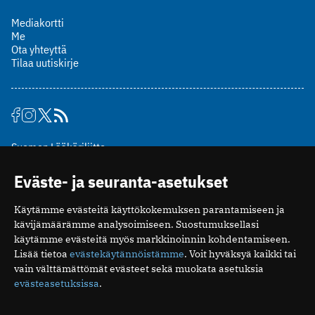
Mediakortti
Me
Ota yhteyttä
Tilaa uutiskirje
Suomen Lääkäriliitto
Mäkelänkatu 2, PL 49
Eväste- ja seuranta-asetukset
00510 Helsinki
puh. (09) 393 091
Käytämme evästeitä käyttökokemuksen parantamiseen ja
toimitus@potilaanlaakarilehti.fi
kävijämäärämme analysoimiseen. Suostumuksellasi
käytämme evästeitä myös markkinoinnin kohdentamiseen.
ISSN 2323-9476
Lisää tietoa
evästekäytännöistämme
. Voit hyväksyä kaikki tai
vain välttämättömät evästeet sekä muokata asetuksia
evästeasetuksissa
.