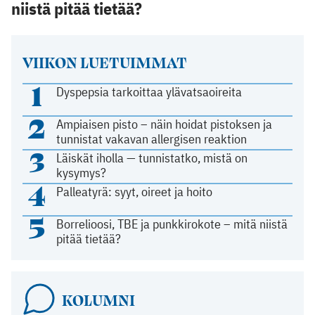
niistä pitää tietää?
VIIKON LUETUIMMAT
1
Dyspepsia tarkoittaa ylävatsaoireita
2
Ampiaisen pisto – näin hoidat pistoksen ja
tunnistat vakavan allergisen reaktion
3
Läiskät iholla — tunnistatko, mistä on
kysymys?
4
Palleatyrä: syyt, oireet ja hoito
5
Borrelioosi, TBE ja punkkirokote – mitä niistä
pitää tietää?
KOLUMNI