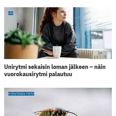
UNI
Unirytmi sekaisin loman jälkeen – näin
vuorokausirytmi palautuu
HYÖNTEISEN PISTO