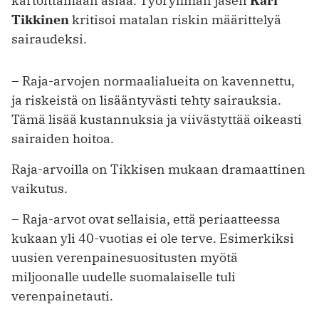
kartoittamaan asiaa. Työryhmän jäsen
Kari
Tikkinen
kritisoi matalan riskin määrittelyä
sairaudeksi.
– Raja-arvojen normaalialueita on kavennettu,
ja riskeistä on lisääntyvästi tehty sairauksia.
Tämä lisää kustannuksia ja viivästyttää oikeasti
sairaiden hoitoa.
Raja-arvoilla on Tikkisen mukaan dramaattinen
vaikutus.
– Raja-arvot ovat sellaisia, että periaatteessa
kukaan yli 40-vuotias ei ole terve. Esimerkiksi
uusien verenpainesuositusten myötä
miljoonalle uudelle suomalaiselle tuli
verenpainetauti.