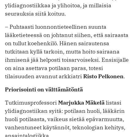
ylidiagnostiikkaa ja ylihoitoa, ja millaisia
seurauksia siitä koituu.
– Puhtaasti luonnontieteellinen suunta
lääketieteessä on johtanut siihen, että sairaasta
on tullut koehenkilö. Hänen sairautensa
tutkitaan kyllä tarkoin, mutta hoito sairaana
ihmisenä jää helposti toisarvoiseksi. Ensisijalle
on aina asettava potilaan paras, totesi
tilaisuuden avannut arkkiatri
Risto Pelkonen
.
Priorisointi on välttämätöntä
Tutkimusprofessori
Marjukka Mäkelä
listasi
ylidiagnostiikan syitä: potilaan huoli, lääkärin
huoli potilaasta, vaikeus sietää epävarmuutta,
vanhentuneet käytännöt, teknologian kehitys,
ansainta­logiikka.