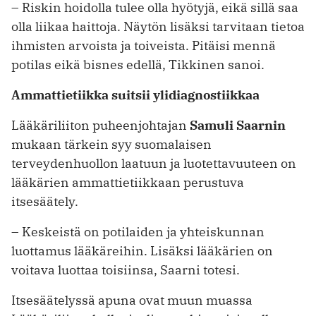
– Riskin hoidolla tulee olla hyötyjä, ­eikä sillä saa
olla liikaa haittoja. Näytön lisäksi tarvitaan tietoa
ihmisten arvoista ja toiveista. Pitäisi mennä
potilas eikä bisnes edellä, Tikkinen sanoi.
Ammattietiikka suitsii ylidiagnostiikkaa
Lääkäriliiton puheenjohtajan
Samuli Saarnin
mukaan tärkein syy suomalaisen
terveydenhuollon laatuun ja luotettavuuteen on
lääkärien ammattietiikkaan perustuva
itsesäätely.
– Keskeistä on potilaiden ja yhteiskunnan
luottamus lääkäreihin. Lisäksi lääkärien on
voitava luottaa toisiinsa, Saarni totesi.
Itsesäätelyssä apuna ovat muun muassa