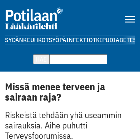
SYDÄN
KEUHKOT
SYÖPÄ
INFEKTIOT
KIPU
DIABETES
A
HAE
Missä menee terveen ja
sairaan raja?
Riskeistä tehdään yhä useammin
sairauksia. Aihe puhutti
Terveysfoorumissa.