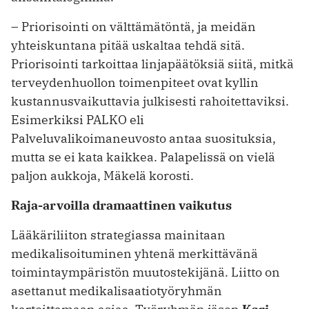
– Priorisointi on välttämätöntä, ja meidän
yhteiskuntana pitää uskaltaa tehdä sitä.
Priorisointi tarkoittaa linjapäätöksiä siitä, mitkä
terveydenhuollon toimenpiteet ovat kyllin
kustannusvaikuttavia julkisesti rahoitettaviksi.
Esimerkiksi PALKO eli
Palveluvalikoimaneuvosto antaa suosituksia,
mutta se ei kata kaikkea. Palapelissä on vielä
paljon aukkoja, Mäkelä korosti.
Raja-arvoilla dramaattinen vaikutus
Lääkäriliiton strategiassa mainitaan
medikalisoituminen yhtenä merkittävänä
toimintaympäristön muutostekijänä. Liitto on
asettanut medikalisaatiotyö­ryhmän