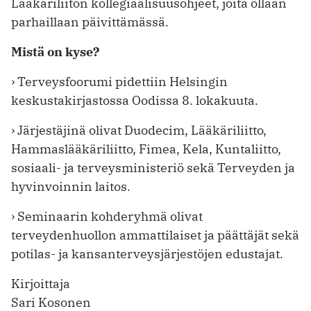
Lääkäriliiton kollegiaalisuusohjeet, joita ollaan
parhaillaan päivittämässä.
Mistä on kyse?
› Terveysfoorumi pidettiin ­Helsingin
keskustakirjastossa Oodissa 8. lokakuuta.
› Järjestäjinä olivat Duodecim, Lääkäriliitto,
Hammaslääkäriliitto, Fimea, Kela, Kuntaliitto,
sosiaali- ja terveysministeriö sekä Terveyden ja
hyvinvoinnin laitos.
› Seminaarin kohderyhmä olivat
terveydenhuollon ammattilaiset ja päättäjät sekä
potilas- ja kansanterveysjärjestöjen edustajat.
Kirjoittaja
Sari Kosonen