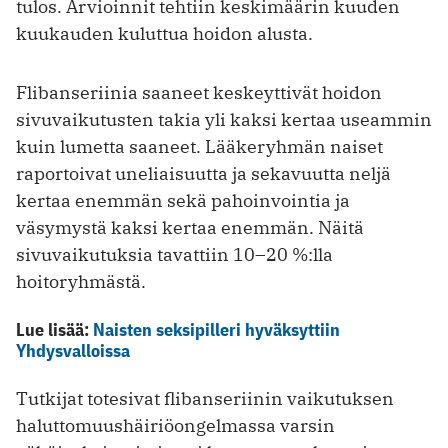
tulos. Arvioinnit tehtiin keskimäärin kuuden
kuukauden kuluttua hoidon alusta.
Flibanseriinia saaneet keskeyttivät hoidon
sivuvaikutusten takia yli kaksi kertaa useammin
kuin lumetta saaneet. Lääkeryhmän naiset
raportoivat uneliaisuutta ja sekavuutta neljä
kertaa enemmän sekä pahoinvointia ja
väsymystä kaksi kertaa enemmän. Näitä
sivuvaikutuksia tavattiin 10–20 %:lla
hoitoryhmästä.
Lue lisää:
Naisten seksipilleri hyväksyttiin
Yhdysvalloissa
Tutkijat totesivat flibanseriinin vaikutuksen
haluttomuushäiriöongelmassa varsin