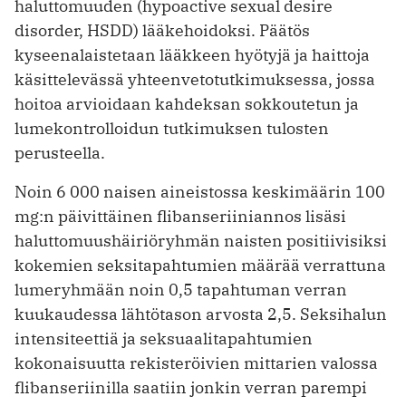
haluttomuuden (hypoactive sexual desire
disorder, HSDD) lääkehoidoksi. Päätös
kyseenalaistetaan lääkkeen hyötyjä ja haittoja
käsittelevässä yhteenvetotutkimuksessa, jossa
hoitoa arvioidaan kahdeksan sokkoutetun ja
lumekontrolloidun tutkimuksen tulosten
perusteella.
Noin 6 000 naisen aineistossa keskimäärin 100
mg:n päivittäinen flibanseriiniannos lisäsi
haluttomuushäiriöryhmän naisten positiivisiksi
kokemien seksitapahtumien määrää verrattuna
lumeryhmään noin 0,5 tapahtuman verran
kuukaudessa lähtötason arvosta 2,5. Seksihalun
intensiteettiä ja seksuaalitapahtumien
kokonaisuutta rekisteröivien mittarien valossa
flibanseriinilla saatiin jonkin verran parempi