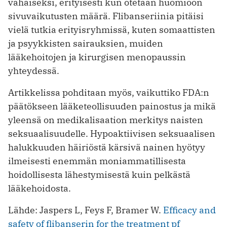
vähäiseksi, erityisesti kun otetaan huomioon
sivuvaikutusten määrä. Flibanseriinia pitäisi
vielä tutkia erityisryhmissä, kuten somaattisten
ja psyykkisten sairauksien, muiden
lääkehoitojen ja kirurgisen menopaussin
yhteydessä.
Artikkelissa pohditaan myös, vaikuttiko FDA:n
päätökseen lääketeollisuuden painostus ja mikä
yleensä on medikalisaation merkitys naisten
seksuaalisuudelle. Hypoaktiivisen seksuaalisen
halukkuuden häiriöstä kärsivä nainen hyötyy
ilmeisesti enemmän moniammatillisesta
hoidollisesta lähestymisestä kuin pelkästä
lääkehoidosta.
Lähde: Jaspers L, Feys F, Bramer W.
Efficacy and
safety of flibanserin for the treatment pf