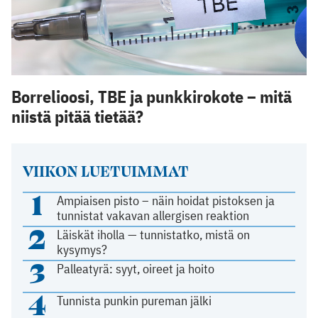
Borrelioosi, TBE ja punkkirokote – mitä
niistä pitää tietää?
VIIKON LUETUIMMAT
1
Ampiaisen pisto – näin hoidat pistoksen ja
tunnistat vakavan allergisen reaktion
2
Läiskät iholla — tunnistatko, mistä on
kysymys?
3
Palleatyrä: syyt, oireet ja hoito
4
Tunnista punkin pureman jälki