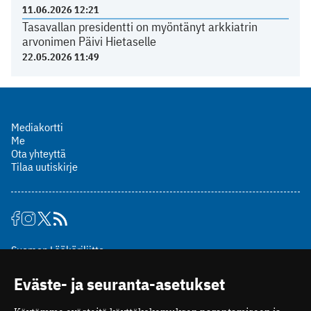
11.06.2026 12:21
Tasavallan presidentti on myöntänyt arkkiatrin
arvonimen Päivi Hietaselle
22.05.2026 11:49
Mediakortti
Me
Ota yhteyttä
Tilaa uutiskirje
Suomen Lääkäriliitto
Mäkelänkatu 2, PL 49
Eväste- ja seuranta-asetukset
00510 Helsinki
puh. (09) 393 091