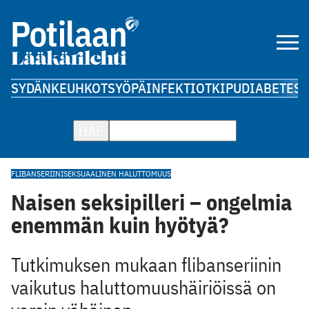
SYDÄN
KEUHKOT
SYÖPÄ
INFEKTIOT
KIPU
DIABETES
A
HAE
FLIBANSERIINI
SEKSUAALINEN HALUTTOMUUS
Naisen seksipilleri – ongelmia
enemmän kuin hyötyä?
Tutkimuksen mukaan flibanseriinin
vaikutus haluttomuushäiriöissä on