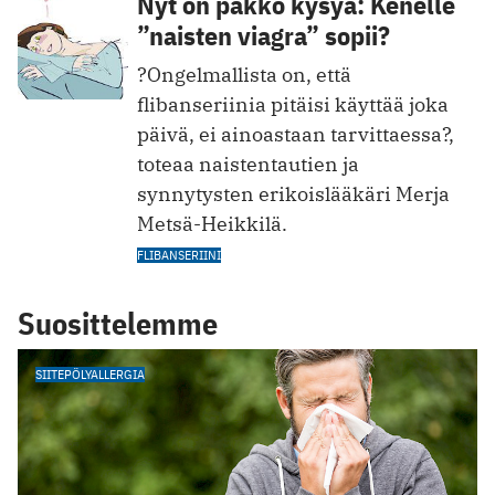
Nyt on pakko kysyä: Kenelle
”naisten viagra” sopii?
?Ongelmallista on, että
flibanseriinia pitäisi käyttää joka
päivä, ei ainoastaan tarvittaessa?,
toteaa naistentautien ja
synnytysten erikoislääkäri Merja
Metsä-Heikkilä.
FLIBANSERIINI
Suosittelemme
SIITEPÖLYALLERGIA