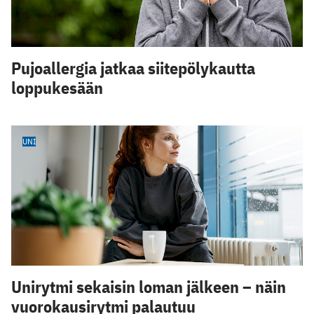
Pujoallergia jatkaa siitepölykautta
loppukesään
UNI
Unirytmi sekaisin loman jälkeen – näin
vuorokausirytmi palautuu