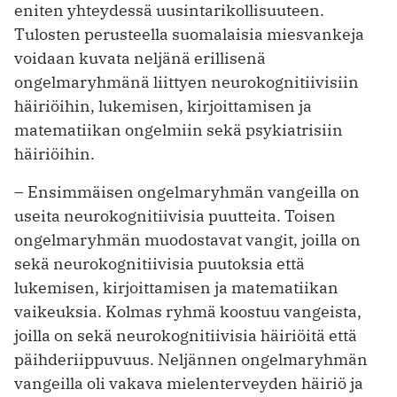
eniten yhteydessä uusintarikollisuuteen.
Tulosten perusteella suomalaisia miesvankeja
voidaan kuvata neljänä erillisenä
ongelmaryhmänä liittyen neurokognitiivisiin
häiriöihin, lukemisen, kirjoittamisen ja
matematiikan ongelmiin sekä psykiatrisiin
häiriöihin.
– Ensimmäisen ongelmaryhmän vangeilla on
useita neurokognitiivisia puutteita. Toisen
ongelmaryhmän muodostavat vangit, joilla on
sekä neurokognitiivisia puutoksia että
lukemisen, kirjoittamisen ja matematiikan
vaikeuksia. Kolmas ryhmä koostuu vangeista,
joilla on sekä neurokognitiivisia häiriöitä että
päihderiippuvuus. Neljännen ongelmaryhmän
vangeilla oli vakava mielenterveyden häiriö ja