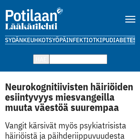
SYDÄN
KEUHKOT
SYÖPÄ
INFEKTIOT
KIPU
DIABETES
A
HAE
Neurokognitiivisten häiriöiden
esiintyvyys miesvangeilla
muuta väestöä suurempaa
Vangit kärsivät myös psykiatrisista
häiriöistä ja päihderiippuvuudesta