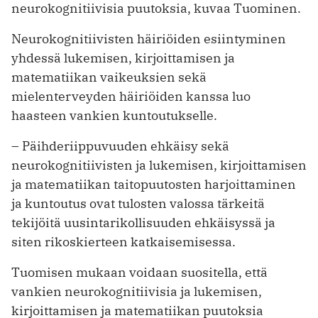
neurokognitiivisia puutoksia, kuvaa Tuominen.
Neurokognitiivisten häiriöiden esiintyminen
yhdessä lukemisen, kirjoittamisen ja
matematiikan vaikeuksien sekä
mielenterveyden häiriöiden kanssa luo
haasteen vankien kuntoutukselle.
– Päihderiippuvuuden ehkäisy sekä
neurokognitiivisten ja lukemisen, kirjoittamisen
ja matematiikan taitopuutosten harjoittaminen
ja kuntoutus ovat tulosten valossa tärkeitä
tekijöitä uusintarikollisuuden ehkäisyssä ja
siten rikoskierteen katkaisemisessa.
Tuomisen mukaan voidaan suositella, että
vankien neurokognitiivisia ja lukemisen,
kirjoittamisen ja matematiikan puutoksia