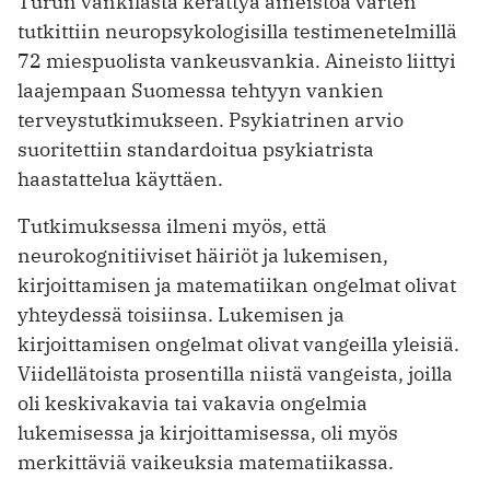
Turun vankilasta kerättyä aineistoa varten
tutkittiin neuropsykologisilla testimenetelmillä
72 miespuolista vankeusvankia. Aineisto liittyi
laajempaan Suomessa tehtyyn vankien
terveystutkimukseen. Psykiatrinen arvio
suoritettiin standardoitua psykiatrista
haastattelua käyttäen.
Tutkimuksessa ilmeni myös, että
neurokognitiiviset häiriöt ja lukemisen,
kirjoittamisen ja matematiikan ongelmat olivat
yhteydessä toisiinsa. Lukemisen ja
kirjoittamisen ongelmat olivat vangeilla yleisiä.
Viidellätoista prosentilla niistä vangeista, joilla
oli keskivakavia tai vakavia ongelmia
lukemisessa ja kirjoittamisessa, oli myös
merkittäviä vaikeuksia matematiikassa.