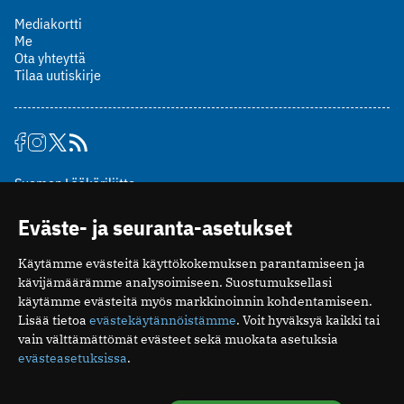
Mediakortti
Me
Ota yhteyttä
Tilaa uutiskirje
Suomen Lääkäriliitto
Mäkelänkatu 2, PL 49
Eväste- ja seuranta-asetukset
00510 Helsinki
puh. (09) 393 091
Käytämme evästeitä käyttökokemuksen parantamiseen ja
toimitus@potilaanlaakarilehti.fi
kävijämäärämme analysoimiseen. Suostumuksellasi
käytämme evästeitä myös markkinoinnin kohdentamiseen.
ISSN 2323-9476
Lisää tietoa
evästekäytännöistämme
. Voit hyväksyä kaikki tai
vain välttämättömät evästeet sekä muokata asetuksia
evästeasetuksissa
.