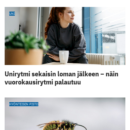
UNI
Unirytmi sekaisin loman jälkeen – näin
vuorokausirytmi palautuu
HYÖNTEISEN PISTO