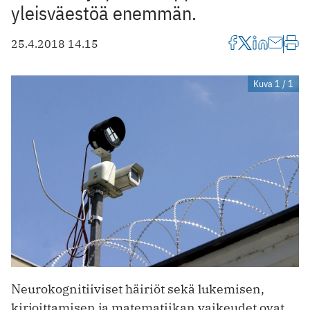
yleisväestöä enemmän.
25.4.2018 14.15
Kuva 1 / 1
Neurokognitiiviset häiriöt sekä lukemisen,
kirjoittamisen ja matematiikan vaikeudet ovat