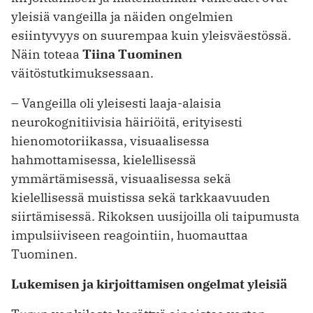
yleisiä vangeilla ja näiden ongelmien
esiintyvyys on suurempaa kuin yleisväestössä.
Näin toteaa
Tiina Tuominen
väitöstutkimuksessaan.
– Vangeilla oli yleisesti laaja-alaisia
neurokognitiivisia häiriöitä, erityisesti
hienomotoriikassa, visuaalisessa
hahmottamisessa, kielellisessä
ymmärtämisessä, visuaalisessa sekä
kielellisessä muistissa sekä tarkkaavuuden
siirtämisessä. Rikoksen uusijoilla oli taipumusta
impulsiiviseen reagointiin, huomauttaa
Tuominen.
Lukemisen ja kirjoittamisen ongelmat yleisiä