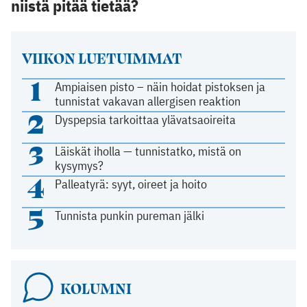
niistä pitää tietää?
VIIKON LUETUIMMAT
1
Ampiaisen pisto – näin hoidat pistoksen ja
tunnistat vakavan allergisen reaktion
2
Dyspepsia tarkoittaa ylävatsaoireita
3
Läiskät iholla — tunnistatko, mistä on
kysymys?
4
Palleatyrä: syyt, oireet ja hoito
5
Tunnista punkin pureman jälki
KOLUMNI