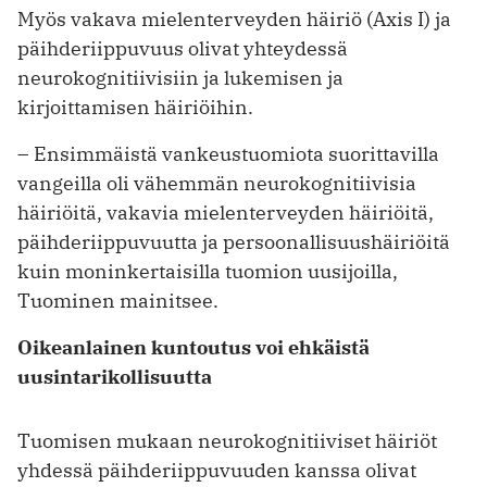
Myös vakava mielenterveyden häiriö (Axis I) ja
päihderiippuvuus olivat yhteydessä
neurokognitiivisiin ja lukemisen ja
kirjoittamisen häiriöihin.
– Ensimmäistä vankeustuomiota suorittavilla
vangeilla oli vähemmän neurokognitiivisia
häiriöitä, vakavia mielenterveyden häiriöitä,
päihderiippuvuutta ja persoonallisuushäiriöitä
kuin moninkertaisilla tuomion uusijoilla,
Tuominen mainitsee.
Oikeanlainen kuntoutus voi ehkäistä
uusintarikollisuutta
Tuomisen mukaan neurokognitiiviset häiriöt
yhdessä päihderiippuvuuden kanssa olivat