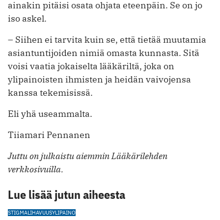
ainakin pitäisi osata ohjata eteenpäin. Se on jo
iso askel.
– Siihen ei tarvita kuin se, että tietää muutamia
asiantuntijoiden nimiä omasta kunnasta. Sitä
voisi vaatia jokaiselta lääkäriltä, joka on
ylipainoisten ihmisten ja heidän vaivojensa
kanssa tekemisissä.
Eli yhä useammalta.
Tiiamari Pennanen
Juttu on julkaistu aiemmin Lääkärilehden
verkkosivuilla.
Lue lisää jutun aiheesta
STIGMA
LIHAVUUS
YLIPAINO