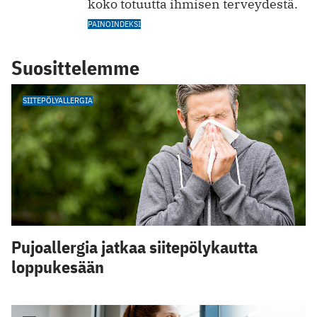
koko totuutta ihmisen terveydestä.
PAINOINDEKSI
Suosittelemme
SIITEPÖLYALLERGIA
Pujoallergia jatkaa siitepölykautta
loppukesään