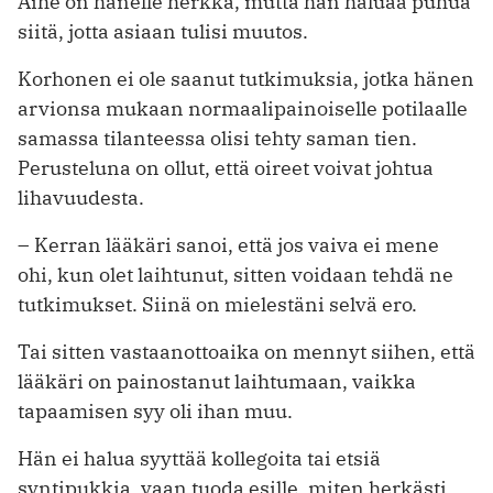
Aihe on hänelle herkkä, mutta hän haluaa puhua
siitä, jotta asiaan tulisi muutos.
Korhonen ei ole saanut tutkimuksia, jotka hänen
arvionsa mukaan normaalipainoiselle potilaalle
samassa tilanteessa olisi tehty saman tien.
Perusteluna on ollut, että oireet voivat johtua
lihavuudesta.
– Kerran lääkäri sanoi, että jos vaiva ei mene
ohi, kun olet laihtunut, sitten voidaan tehdä ne
tutkimukset. Siinä on mielestäni selvä ero.
Tai sitten vastaanottoaika on mennyt siihen, että
lääkäri on painostanut laihtumaan, vaikka
tapaamisen syy oli ihan muu.
Hän ei halua syyttää kollegoita tai etsiä
syntipukkia, vaan tuoda esille, miten herkästi