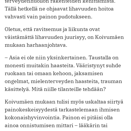
terveydenhuollon rakenteiden kehittämistä.
Tällä hetkellä ne ohjaavat lihavuuden hoitoa
vahvasti vain painon pudotukseen.
Oletus, että ravitsemus ja liikunta ovat
väistämättä lihavuuden juurisyy, on Koivumäen
mukaan harhaanjohtava.
– Asia ei ole niin yksinkertainen. Taustalla on
monesti muitakin haasteita. Vääristynyt suhde
ruokaan tai omaan kehoon, jaksamisen
ongelmat, mielenterveyden haasteita, trauman
käsittelyä. Mitä niille tilanteille tehdään?
Koivumäen mukaan tulisi myös uskaltaa siirtyä
painokeskeisyydestä tarkastelemaan ihmisen
kokonaishyvinvointia. Painon ei pitäisi olla
ainoa onnistumisen mittari – lääkärin tai