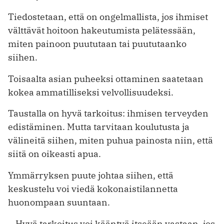
Tiedostetaan, että on ongelmallista, jos ihmiset
välttävät hoitoon hakeutumista pelätessään,
miten painoon puututaan tai puututaanko
siihen.
Toisaalta asian puheeksi ottaminen saatetaan
kokea ammatilliseksi velvollisuudeksi.
Taustalla on hyvä tarkoitus: ihmisen terveyden
edistäminen. Mutta tarvitaan koulutusta ja
välineitä siihen, miten puhua painosta niin, että
siitä on oikeasti apua.
Ymmärryksen puute johtaa siihen, että
keskustelu voi viedä kokonaistilannetta
huonompaan suuntaan.
– Hyvä tarkoitus voi kääntyä itseään vastaan, jos