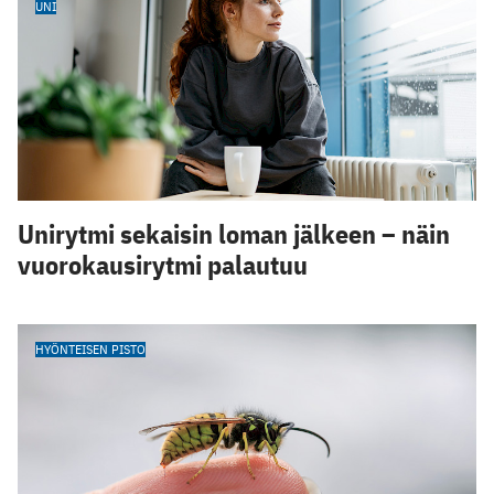
UNI
Unirytmi sekaisin loman jälkeen – näin
vuorokausirytmi palautuu
HYÖNTEISEN PISTO