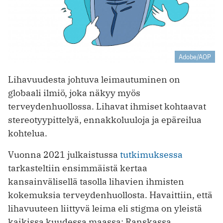
Adobe/AOP
Lihavuudesta johtuva leimautuminen on
globaali ilmiö, joka näkyy myös
terveydenhuollossa. Lihavat ihmiset kohtaavat
stereotyypittelyä, ennakkoluuloja ja epäreilua
kohtelua.
Vuonna 2021 julkaistussa
tutkimuksessa
tarkasteltiin ensimmäistä kertaa
kansainvälisellä tasolla lihavien ihmisten
kokemuksia terveydenhuollosta. Havaittiin, että
lihavuuteen liittyvä leima eli stigma on yleistä
kaikissa kuudessa maassa: Ranskassa,