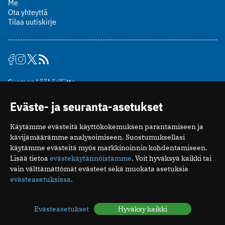
Me
Ota yhteyttä
Tilaa uutiskirje
Suomen Lääkäriliitto
Mäkelänkatu 2, PL 49
Eväste- ja seuranta-asetukset
00510 Helsinki
puh. (09) 393 091
Käytämme evästeitä käyttökokemuksen parantamiseen ja
toimitus@potilaanlaakarilehti.fi
kävijämäärämme analysoimiseen. Suostumuksellasi
käytämme evästeitä myös markkinoinnin kohdentamiseen.
ISSN 2323-9476
Lisää tietoa
evästekäytännöistämme
. Voit hyväksyä kaikki tai
vain välttämättömät evästeet sekä muokata asetuksia
evästeasetuksissa
.
Evästeasetukset
Hyväksy kaikki