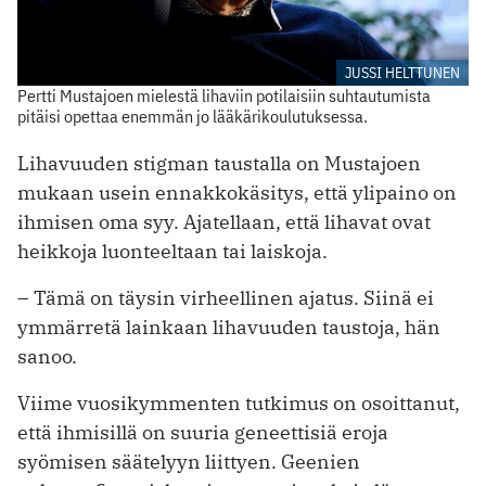
JUSSI HELTTUNEN
Pertti Mustajoen mielestä lihaviin potilaisiin suhtautumista
pitäisi opettaa enemmän jo lääkärikoulutuksessa.
Lihavuuden stigman taustalla on Mustajoen
mukaan usein ennakkokäsitys, että ylipaino on
ihmisen oma syy. Ajatellaan, että lihavat ovat
heikkoja luonteeltaan tai laiskoja.
– Tämä on täysin virheellinen ajatus. Siinä ei
ymmärretä lainkaan lihavuuden taustoja, hän
sanoo.
Viime vuosikymmenten tutkimus on osoittanut,
että ihmisillä on suuria geneettisiä eroja
syömisen säätelyyn liittyen. Geenien