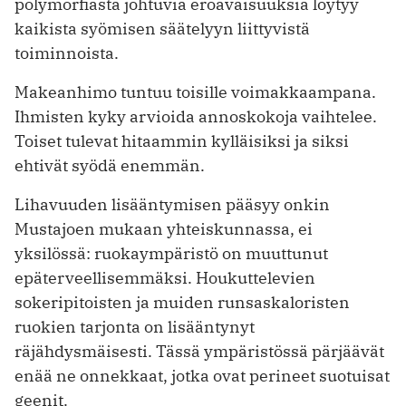
polymorfiasta johtuvia eroavaisuuksia löytyy
kaikista syömisen säätelyyn liittyvistä
toiminnoista.
Makeanhimo tuntuu toisille voimakkaampana.
Ihmisten kyky arvioida annoskokoja vaihtelee.
Toiset tulevat hitaammin kylläisiksi ja siksi
ehtivät syödä enemmän.
Lihavuuden lisääntymisen pääsyy onkin
Mustajoen mukaan yhteiskunnassa, ei
yksilössä: ruokaympäristö on muuttunut
epäterveellisemmäksi. Houkuttelevien
sokeripitoisten ja muiden runsaskaloristen
ruokien tarjonta on lisääntynyt
räjähdysmäisesti. Tässä ympäristössä pärjäävät
enää ne onnekkaat, jotka ovat perineet suotuisat
geenit.