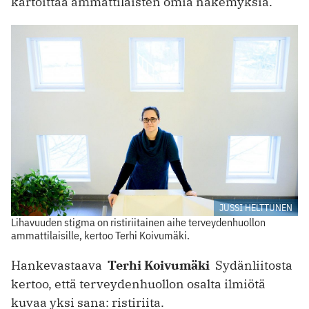
kartoittaa ammattilaisten omia näkemyksiä.
JUSSI HELTTUNEN
Lihavuuden stigma on ristiriitainen aihe terveydenhuollon
ammattilaisille, kertoo Terhi Koivumäki.
Hankevastaava
Terhi Koivumäki
Sydänliitosta
kertoo, että terveydenhuollon osalta ilmiötä
kuvaa yksi sana: ristiriita.