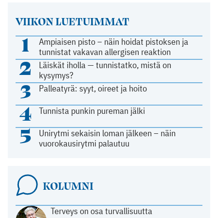
VIIKON LUETUIMMAT
1
Ampiaisen pisto – näin hoidat pistoksen ja
tunnistat vakavan allergisen reaktion
2
Läiskät iholla — tunnistatko, mistä on
kysymys?
3
Palleatyrä: syyt, oireet ja hoito
4
Tunnista punkin pureman jälki
5
Unirytmi sekaisin loman jälkeen – näin
vuorokausirytmi palautuu
KOLUMNI
Terveys on osa turvallisuutta