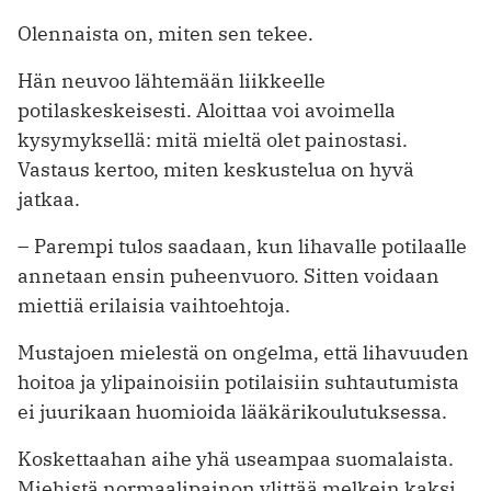
Olennaista on, miten sen tekee.
Hän neuvoo lähtemään liikkeelle
potilaskeskeisesti. Aloittaa voi avoimella
kysymyksellä: mitä mieltä olet painostasi.
Vastaus kertoo, miten keskustelua on hyvä
jatkaa.
– Parempi tulos saadaan, kun lihavalle potilaalle
annetaan ensin puheenvuoro. Sitten voidaan
miettiä erilaisia vaihtoehtoja.
Mustajoen mielestä on ongelma, että lihavuuden
hoitoa ja ylipainoisiin potilaisiin suhtautumista
ei juurikaan huomioida lääkärikoulutuksessa.
Koskettaahan aihe yhä useampaa suomalaista.
Miehistä normaalipainon ylittää melkein kaksi