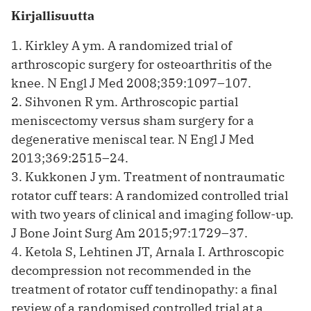
Kirjallisuutta
1. Kirkley A ym. A randomized trial of
arthroscopic surgery for osteoarthritis of the
knee. N Engl J Med 2008;359:1097–107.
2. Sihvonen R ym. Arthroscopic partial
meniscectomy versus sham surgery for a
degenerative meniscal tear. N Engl J Med
2013;369:2515–24.
3. Kukkonen J ym. Treatment of nontraumatic
rotator cuff tears: A randomized controlled trial
with two years of clinical and imaging follow-up.
J Bone Joint Surg Am 2015;97:1729–37.
4. Ketola S, Lehtinen JT, Arnala I. Arthroscopic
decompression not recommended in the
treatment of rotator cuff tendinopathy: a final
review of a randomised controlled trial at a