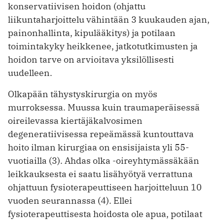
konservatiivisen hoidon (ohjattu
liikuntaharjoittelu vähintään 3 kuukauden ajan,
painonhallinta, kipulääkitys) ja potilaan
toimintakyky heikkenee, jatkotutkimusten ja
hoidon tarve on arvioitava yksilöllisesti
uudelleen.
Olkapään tähystyskirurgia on myös
murroksessa. Muussa kuin traumaperäisessä
oireilevassa kiertäjäkalvosimen
degeneratiivisessa repeämässä kuntouttava
hoito ilman kirurgiaa on ensisijaista yli 55-
vuotiailla (3). Ahdas olka -oireyhtymässäkään
leikkauksesta ei saatu lisähyötyä verrattuna
ohjattuun fysioterapeuttiseen harjoitteluun 10
vuoden seurannassa (4). Ellei
fysioterapeuttisesta hoidosta ole apua, potilaat