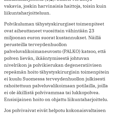
vakavia, joskin harvinaisia haittoja, toisin kuin
liikuntaharjoitteluun.
Polvikuluman tähystyskirurgiset toimenpiteet
ovat aiheuttaneet vuosittain vähintään 23
miljoonan euron suorat kustannukset. Näillä
perusteilla terveydenhuollon
palveluvalikoimaneuvosto (PALKO) katsoo, että
polven lievän, ikääntymisestä johtuvan
nivelrikon ja polvikierukan degeneratiivisen
repeämän hoito tähystyskirurgisin toimenpitein
ei kuulu Suomessa terveydenhuollon julkisesti
rahoitettuun palveluvalikoimaan potilailla, joilla
ei ole äkillistä polvivammaa tai lukkopolvea.
Ensisijainen hoito on ohjattu liikuntaharjoittelu.
Jos polvivaivat eivät helpotu kokonaisvaltaisen