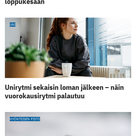
loppukesään
UNI
Unirytmi sekaisin loman jälkeen – näin
vuorokausirytmi palautuu
HYÖNTEISEN PISTO