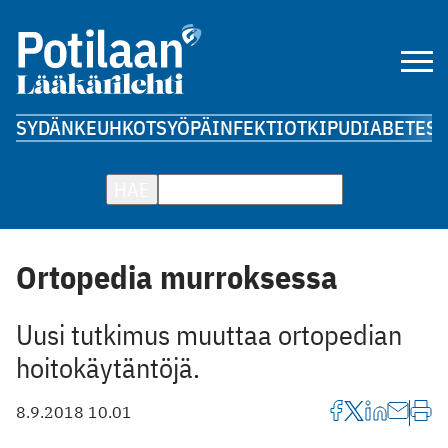
SYDÄN
KEUHKOT
SYÖPÄ
INFEKTIOT
KIPU
DIABETES
A
HAE
Ortopedia murroksessa
Uusi tutkimus muuttaa ortopedian
hoitokäytäntöjä.
8.9.2018 10.01