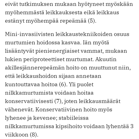
eivät tutkimuksen mukaan hyötyneet myöskään
myöhemmästä leikkauksesta eikä leikkaus
estänyt myöhempää repeämää (5).
Mini-invasiivisten leikkaustekniikoiden osuus
murtumien hoidossa kasvaa. Iän myötä
lisääntyvät pienienergiaiset vammat, mukaan
lukien periproteettiset murtumat. Akuutin
akillesjännerepeämän hoito on muuttunut niin,
että leikkaushoidon sijaan annetaan
kuntouttavaa hoitoa (6). Yli puolet
nilkkamurtumista voidaan hoitaa
konservatiivisesti (7), joten leikkausmäärät
vähenevät. Konservatiivinen hoito myös
lyhenee ja kevenee; stabiileissa
nilkkamurtumissa kipsihoito voidaan lyhentää 3
viikkoon (8).