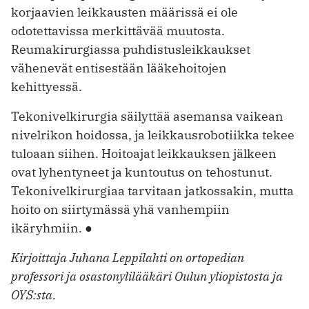
korjaavien leikkausten määrissä ei ole
odotettavissa merkittävää muutosta.
Reumakirurgiassa puhdistusleikkaukset
vähenevät entisestään lääkehoitojen
kehittyessä.
Tekonivelkirurgia säilyttää asemansa vaikean
nivelrikon hoidossa, ja leikkausrobotiikka tekee
tuloaan siihen. Hoitoajat leikkauksen jälkeen
ovat lyhentyneet ja kuntoutus on tehostunut.
Tekonivelkirurgiaa tarvitaan jatkossakin, mutta
hoito on siirtymässä yhä vanhempiin
ikäryhmiin. ●
Kirjoittaja Juhana Leppilahti on ortopedian
professori ja osastonylilääkäri Oulun yliopistosta ja
OYS:sta.