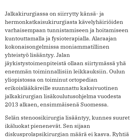
Jalkakirurgiassa on siirrytty känsä- ja
hermonkatkaisukirurgiasta kävelyhäiriöiden
varhaisempaan tunnistamiseen ja hoitamiseen
kuntouttamalla ja fysioterapialla. Alaraajan
kokonaisongelmissa moniammatillinen
yhteistyö lisääntyy. Jalan
jäykistystoimenpiteistä ollaan siirtymässä yhä
enemmän toiminnallisiin leikkauksiin. Oulun
yliopistossa on toiminut ortopedian
erikoislääkäreille suunnattu kaksivuotinen
jalkakirurgian lisäkoulutusohjelma vuodesta
2013 alkaen, ensimmäisenä Suomessa.
Selän stenoosikirurgia lisääntyy, kunnes suuret
ikäluokat pienenevät. Sen sijaan
diskusprolapsikirurgian määrä ei kasva. Ryhtiä