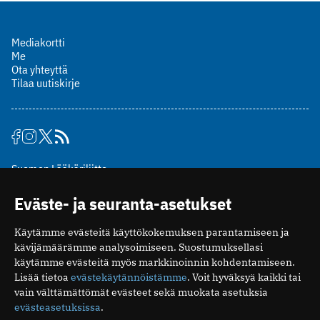
Mediakortti
Me
Ota yhteyttä
Tilaa uutiskirje
Suomen Lääkäriliitto
Mäkelänkatu 2, PL 49
Eväste- ja seuranta-asetukset
00510 Helsinki
puh. (09) 393 091
Käytämme evästeitä käyttökokemuksen parantamiseen ja
toimitus@potilaanlaakarilehti.fi
kävijämäärämme analysoimiseen. Suostumuksellasi
käytämme evästeitä myös markkinoinnin kohdentamiseen.
ISSN 2323-9476
Lisää tietoa
evästekäytännöistämme
. Voit hyväksyä kaikki tai
vain välttämättömät evästeet sekä muokata asetuksia
evästeasetuksissa
.