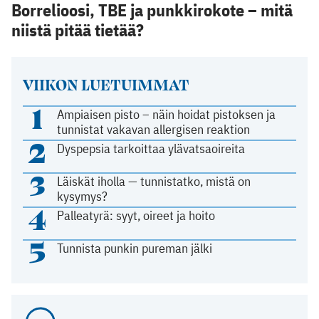
Borrelioosi, TBE ja punkkirokote – mitä
niistä pitää tietää?
VIIKON LUETUIMMAT
1
Ampiaisen pisto – näin hoidat pistoksen ja
tunnistat vakavan allergisen reaktion
2
Dyspepsia tarkoittaa ylävatsaoireita
3
Läiskät iholla — tunnistatko, mistä on
kysymys?
4
Palleatyrä: syyt, oireet ja hoito
5
Tunnista punkin pureman jälki