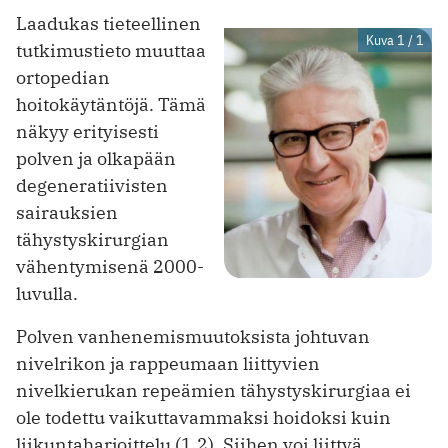
Laadukas tieteellinen
Kuva 1 / 1
tutkimustieto muuttaa
ortopedian
hoitokäytäntöjä. Tämä
näkyy erityisesti
polven ja olkapään
degeneratiivisten
sairauksien
tähystyskirurgian
vähentymisenä 2000-
luvulla.
Polven vanhenemismuutoksista johtuvan
nivelrikon ja rappeumaan liittyvien
nivelkierukan repeämien tähystyskirurgiaa ei
ole todettu vaikuttavammaksi hoidoksi kuin
liikuntaharjoittelu (1,2). Siihen voi liittyä