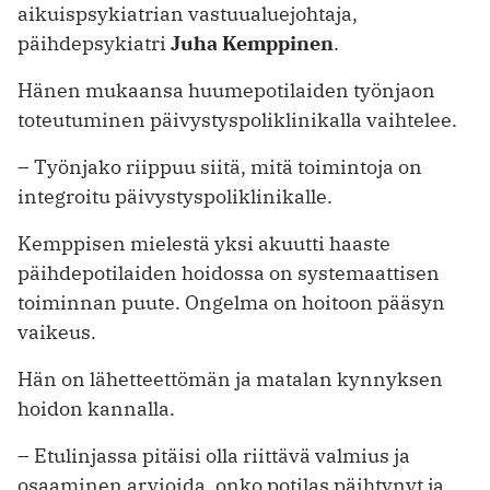
aikuispsykiatrian vastuualuejohtaja,
päihdepsykiatri
Juha Kemppinen
.
Hänen mukaansa huumepotilaiden työnjaon
toteutuminen päivystyspoliklinikalla vaihtelee.
– Työnjako riippuu siitä, mitä toimintoja on
integroitu päivystyspoliklinikalle.
Kemppisen mielestä yksi akuutti haaste
päihdepotilaiden hoidossa on systemaattisen
toiminnan puute. Ongelma on hoitoon pääsyn
vaikeus.
Hän on lähetteettömän ja matalan kynnyksen
hoidon kannalla.
– Etulinjassa pitäisi olla riittävä ­valmius ja
osaaminen arvioida, onko ­potilas päihtynyt ja