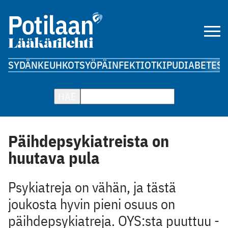
SYDÄN
KEUHKOT
SYÖPÄ
INFEKTIOT
KIPU
DIABETES
A
HAE
Päihdepsykiatreista on
huutava pula
Psykiatreja on vähän, ja tästä
joukosta hyvin pieni osuus on
päihde­psykiatreja. OYS:sta puuttuu ­