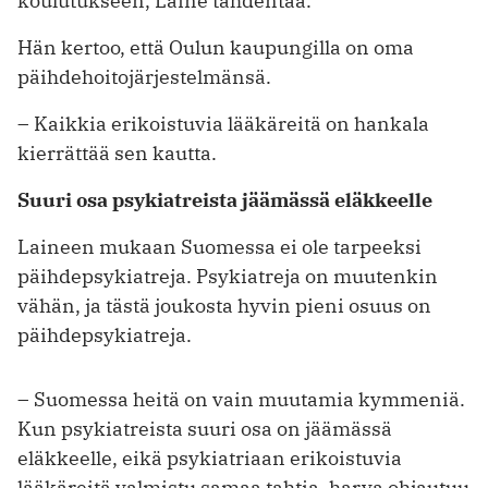
koulutukseen, Laine tähdentää.
Hän kertoo, että Oulun kaupungilla on oma
päihdehoitojärjestelmänsä.
– Kaikkia erikoistuvia lääkäreitä on hankala
kierrättää sen kautta.
Suuri osa psykiatreista jäämässä eläkkeelle
Laineen mukaan Suomessa ei ole tarpeeksi
päihdepsykiatreja. Psykiatreja on muutenkin
vähän, ja tästä joukosta ­hyvin pieni osuus on
päihdepsykiatreja.
– Suomessa heitä on vain muutamia kymmeniä.
Kun psykiatreista suuri osa on jäämässä
eläkkeelle, eikä psykiat­riaan erikoistuvia
lääkäreitä valmistu samaa tahtia, harva ohjautuu