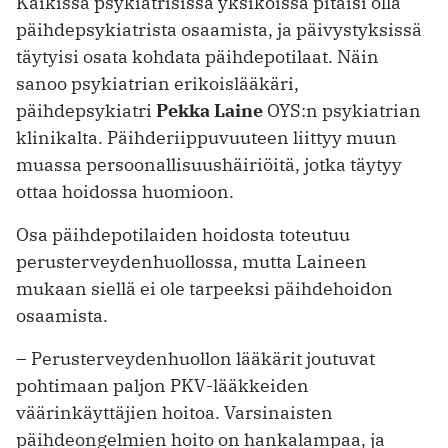
Kaikissa psykiatrisissa yksiköissä pitäisi olla
päihdepsykiatrista osaamista, ja päivystyksissä
täytyisi osata kohdata päihdepotilaat. Näin
sanoo psykiatrian erikoislääkäri,
päihdepsykiatri
Pekka Laine
OYS:n psykiatrian
klinikalta. Päihderiippuvuuteen liittyy muun
muassa persoonallisuushäiriöitä, jotka täytyy
ottaa hoidossa huomioon.
Osa päihdepotilaiden hoidosta toteutuu
perusterveydenhuollossa, mutta Laineen
mukaan siellä ei ole tarpeeksi päihdehoidon
osaamista.
– Perusterveydenhuollon lääkärit joutuvat
pohtimaan paljon PKV-lääkkeiden
väärinkäyttäjien hoitoa. Varsinaisten
päihdeongelmien hoito on hankalampaa, ja