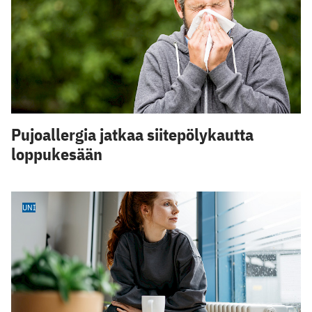
Pujoallergia jatkaa siitepölykautta
loppukesään
UNI