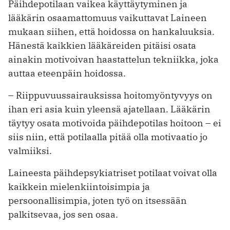
Päihdepotilaan vaikea käyttäytyminen ja
lääkärin osaamattomuus vaikuttavat Laineen
mukaan siihen, että hoidossa on hankaluuksia.
Hänestä kaikkien lääkäreiden pitäisi osata
ainakin motivoivan haastattelun tekniikka, joka
auttaa eteenpäin hoidossa.
– Riippuvuussairauksissa hoitomyöntyvyys on
ihan eri asia kuin yleensä ajatellaan. Lääkärin
täytyy osata motivoida päihdepotilas hoitoon – ei
siis niin, että potilaalla pitää olla motivaatio jo
valmiiksi.
Laineesta päihdepsykiatriset potilaat voivat olla
kaikkein mielenkiintoisimpia ja
persoonallisimpia, joten työ on itsessään
palkitsevaa, jos sen osaa.