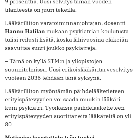
9 prosenttia. Uusi selvitys tämän vuoden
tilanteesta on juuri tekeillä.
Lääkäriliiton varatoiminnanjohtajan, dosentti
Hannu Halilan
mukaan psy­kiatrian koulutusta
tulisi reilusti lisätä, koska lähivuosina eläkeiän
saavuttaa suuri joukko psykiatreja.
– Tämä on kyllä STM:n ja yliopistojen
suunnitelmissa. Uusi erikoislääkäritarveselvitys
vuoteen 2035 tehdään tänä syksynä.
Lääkäriliiton myöntämän päihdelääketieteen
erityispätevyyden voi saada muukin lääkäri
kuin psykiatri. Työikäisiä päihdelääketieteen
erityispätevyyden suorittaneita lääkäreitä on yli
80.
Motivoiva haastattelu työn tueksi