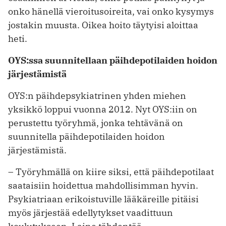
onko hänellä vieroitusoireita, vai onko kysymys
jostakin muusta. Oikea hoito täytyisi aloittaa
heti.
OYS:ssa suunnitellaan päihdepotilaiden hoidon
järjestämistä
OYS:n päihdepsykiatrinen yhden miehen
yksikkö loppui vuonna 2012. Nyt OYS:iin on
perustettu työryhmä, jonka tehtävänä on
suunnitella päihdepotilaiden hoidon
järjestämistä.
– Työryhmällä on kiire siksi, että päihdepotilaat
saataisiin hoidettua mahdollisimman hyvin.
Psykiatriaan erikoistuville lääkäreille pitäisi
myös järjestää edellytykset vaadittuun