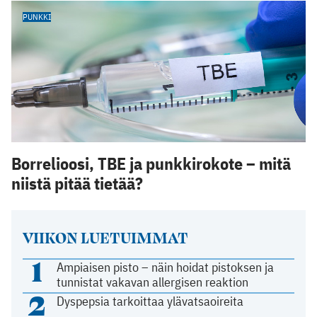
PUNKKI
Borrelioosi, TBE ja punkkirokote – mitä
niistä pitää tietää?
VIIKON LUETUIMMAT
1
Ampiaisen pisto – näin hoidat pistoksen ja
tunnistat vakavan allergisen reaktion
2
Dyspepsia tarkoittaa ylävatsaoireita