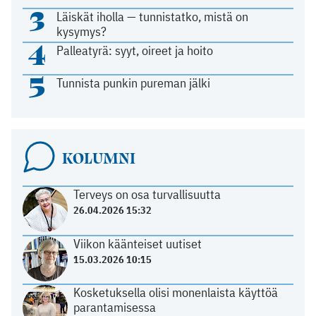
3
Läiskät iholla — tunnistatko, mistä on
kysymys?
4
Palleatyrä: syyt, oireet ja hoito
5
Tunnista punkin pureman jälki
KOLUMNI
Terveys on osa turvallisuutta
26.04.2026 15:32
Viikon käänteiset uutiset
15.03.2026 10:15
Kosketuksella olisi monenlaista käyttöä
parantamisessa