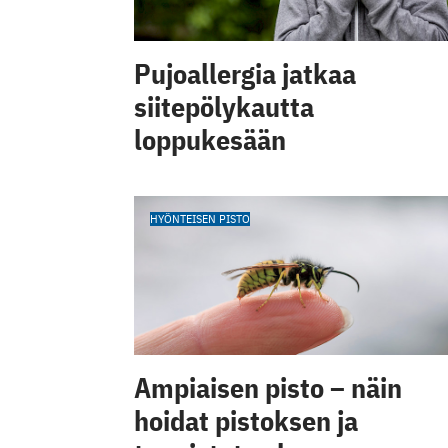
Pujoallergia jatkaa
siitepölykautta
loppukesään
HYÖNTEISEN PISTO
Ampiaisen pisto – näin
hoidat pistoksen ja