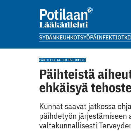
SYDÄN
KEUHKOT
SYÖPÄ
INFEKTIOT
KI
PÄIHTEET
ALKOHOLI
PÄIHDETYÖ
Päihteistä aiheu
ehkäisyä tehost
Kunnat saavat jatkossa ohj
päihdetyön järjestämiseen a
valtakunnallisesti Terveyden