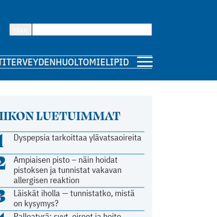
Hae
TI
TERVEYDENHUOLTO
MIELIPIDE
IIKON LUETUIMMAT
1
Dyspepsia tarkoittaa ylävatsaoireita
2
Ampiaisen pisto – näin hoidat
pistoksen ja tunnistat vakavan
allergisen reaktion
3
Läiskät iholla — tunnistatko, mistä
on kysymys?
Palleatyrä: syyt, oireet ja hoito