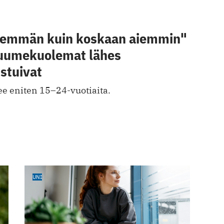
nemmän kuin koskaan aiemmin"
uumekuolemat lähes
stuivat
e eniten 15–24-vuotiaita.
UNI