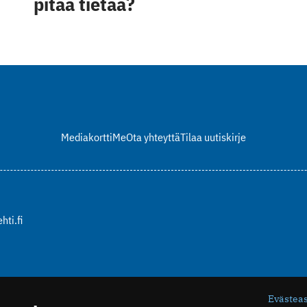
pitää tietää?
Mediakortti
Me
Ota yhteyttä
Tilaa uutiskirje
hti.fi
Evästea