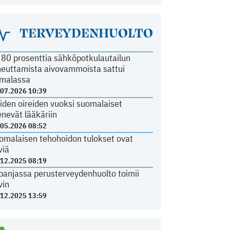
TERVEYDENHUOLTO
i 80 prosenttia sähköpotkulautailun
heuttamista aivovammoista sattui
malassa
.07.2026 10:39
iden oireiden vuoksi suomalaiset
nevät lääkäriin
.05.2026 08:52
omalaisen tehohoidon tulokset ovat
viä
.12.2025 08:19
panjassa perusterveydenhuolto toimii
vin
.12.2025 13:59