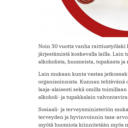
Noin 30 vuotta vanha raittiustyölak
järjestämistä koskevalla lailla. Lain
alkoholista, huumeista, tupakasta ja
Lain mukaan kunta vastaa jatkossak
organisoinnista. Kunnan tehtävänä 
laaja-alaisesti sekä omilla toimillaan
alkoholi- ja tupakkalain valvontavi
Sosiaali- ja terveysministeriön muka
terveyden ja hyvinvoinnin tasa-arvoa 
myötä huomiota kiinnitetään myös mui