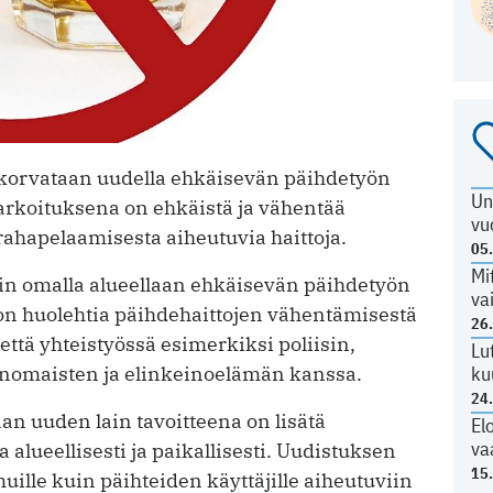
i korvataan uudella ehkäisevän päihdetyön
Un
 tarkoituksena on ehkäistä ja vähentää
vu
 rahapelaamisesta aiheutuvia haittoja.
05
Mi
in omalla alueellaan ehkäisevän päihdetyön
va
on huolehtia päihdehaittojen vähentämisestä
26
 että yhteistyössä esimerkiksi poliisin,
Lu
ranomaisten ja elinkeinoelämän kanssa.
ku
24
an uuden lain tavoitteena on lisätä
El
va
alueellisesti ja paikallisesti. Uudistuksen
15
lle kuin päihteiden käyttäjille aiheutuviin