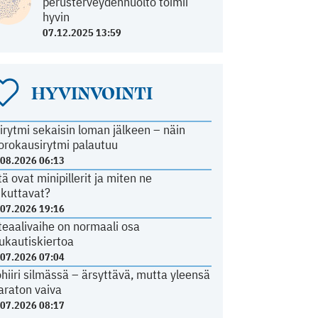
perusterveydenhuolto toimii
hyvin
07.12.2025 13:59
HYVINVOINTI
irytmi sekaisin loman jälkeen – näin
orokausirytmi palautuu
.08.2026 06:13
tä ovat minipillerit ja miten ne
ikuttavat?
.07.2026 19:16
teaalivaihe on normaali osa
ukautiskiertoa
.07.2026 07:04
ohiiri silmässä – ärsyttävä, mutta yleensä
araton vaiva
.07.2026 08:17