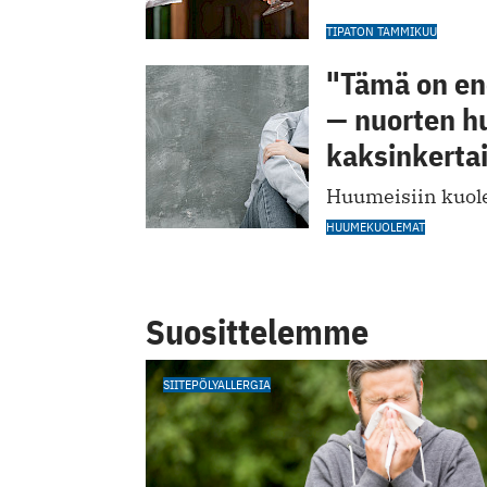
TIPATON TAMMIKUU
"Tämä on e
— nuorten h
kaksinkertai
Huumeisiin kuole
HUUMEKUOLEMAT
Suosittelemme
SIITEPÖLYALLERGIA