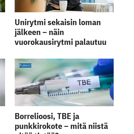
Unirytmi sekaisin loman
jälkeen – näin
vuorokausirytmi palautuu
PUNKKI
Borrelioosi, TBE ja
punkkirokote – mitä niistä