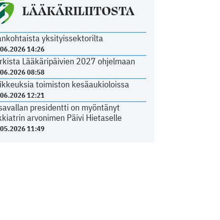
LÄÄKÄRILIITOSTA
ankohtaista yksityissektorilta
.06.2026 14:26
rkista Lääkäripäivien 2027 ohjelmaan
.06.2026 08:58
ikkeuksia toimiston kesäaukioloissa
.06.2026 12:21
savallan presidentti on myöntänyt
kkiatrin arvonimen Päivi Hietaselle
.05.2026 11:49