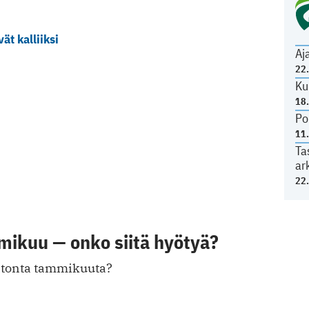
t kalliiksi
Aj
22
Ku
18
Po
11
Ta
ar
22
mikuu — onko siitä hyötyä?
patonta tammikuuta?