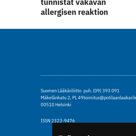
tunnistat vakavan
allergisen reaktion
Suomen Lääkäriliitto
puh. (09) 393 091
Mäkelänkatu 2, PL 49
toimitus@potilaanlaakarile
00510 Helsinki
ISSN 2323-9476