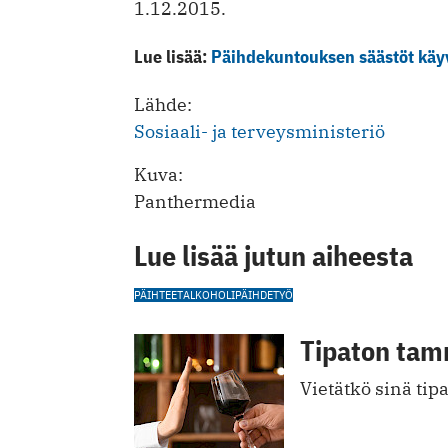
1.12.2015.
Lue lisää:
Päihdekuntouksen säästöt käyvä
Lähde:
Sosiaali- ja terveysministeriö
Kuva:
Panthermedia
Lue lisää jutun aiheesta
PÄIHTEET
ALKOHOLI
PÄIHDETYÖ
Tipaton tam
Vietätkö sinä ti