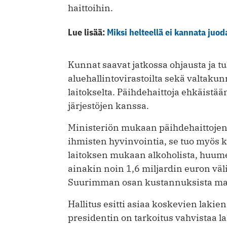
haittoihin.
Lue lisää:
Miksi helteellä ei kannata juod
Kunnat saavat jatkossa ohjausta ja 
aluehallintovirastoilta sekä valtaku
laitokselta. Päihdehaittoja ehkäistä
järjestöjen kanssa.
Ministeriön mukaan päihdehaittojen 
ihmisten hyvinvointia, se tuo myös 
laitoksen mukaan alkoholista, huumei
ainakin noin 1,6 miljardin euron vä
Suurimman osan kustannuksista ma
Hallitus esitti asiaa koskevien lakie
presidentin on tarkoitus vahvistaa l