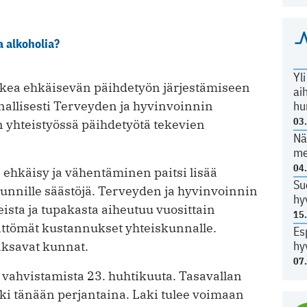
a alkoholia?
Yl
tukea ehkäisevän päihdetyön järjestämiseen
ai
nnallisesti Terveyden ja hyvinvoinnin
hu
03
än yhteistyössä päihdetyötä tekevien
Nä
me
04
ehkäisy ja vähentäminen paitsi lisää
Su
kunnille säästöjä. Terveyden ja hyvinvoinnin
hy
sta ja tupakasta aiheutuu vuosittain
15
littömät kustannukset yhteiskunnalle.
Es
hy
ksavat kunnat.
07
n vahvistamista 23. huhtikuuta. Tasavallan
aki tänään perjantaina. Laki tulee voimaan