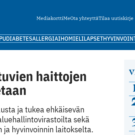
Mediakortti
Me
Ota yhteyttä
Tilaa uutiskirje
PU
DIABETES
ALLERGIA
IHO
MIELI
LAPSET
HYVINVOIN
V
tuvien haittojen
etaan
austa ja tukea ehkäisevän
luehallintovirastoilta sekä
 ja hyvinvoinnin laitokselta.