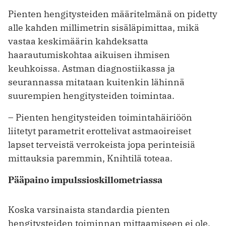
Pienten hengitysteiden määritelmänä on pidetty
alle kahden millimetrin sisäläpimittaa, mikä
vastaa keskimäärin kahdeksatta
haarautumiskohtaa aikuisen ihmisen
keuhkoissa. Astman diagnostiikassa ja
seurannassa mitataan kuitenkin lähinnä
suurempien hengitysteiden toimintaa.
– Pienten hengitysteiden toimintahäiriöön
liitetyt parametrit erottelivat astmaoireiset
lapset terveistä verrokeista jopa perinteisiä
mittauksia paremmin, Knihtilä toteaa.
Pääpaino impulssioskillometriassa
Koska varsinaista standardia pienten
hengitysteiden toiminnan mittaamiseen ei ole,