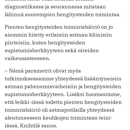
diagnostiikassa ja seurannassa mitataan
lähinnä suurempien hengitysteiden toimintaa.
Pienten hengitysteiden toimintahäiriö on jo
aiemmin liitetty erilaisiin astman kliinisiin
piirteisiin, kuten hengitysteiden
supistumisherkkyyteen sekä oireiden
vaikeusasteeseen.
– Nämä parametrit olivat myös
tutkimuksessamme yhteydessä lisääntyneisiin
astman pahenemisvaiheisiin ja hengitysteiden
supistumisherkkyyteen. Lisäksi huomasimme,
että leikki-iässä todettu pienten hengitysteiden
toimintahäiriö oli astmapotilailla yhteydessä
alentuneeseen keuhkojen toimintaan teini-
iässä, Knihtilä sanoo.