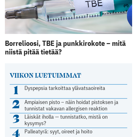
Borrelioosi, TBE ja punkkirokote – mitä
niistä pitää tietää?
VIIKON LUETUIMMAT
1
Dyspepsia tarkoittaa ylävatsaoireita
2
Ampiaisen pisto – näin hoidat pistoksen ja
tunnistat vakavan allergisen reaktion
3
Läiskät iholla — tunnistatko, mistä on
kysymys?
4
Palleatyrä: syyt, oireet ja hoito