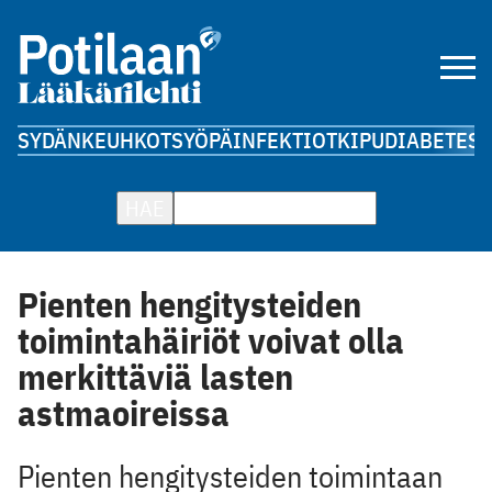
SYDÄN
KEUHKOT
SYÖPÄ
INFEKTIOT
KIPU
DIABETES
A
HAE
Pienten hengitysteiden
toimintahäiriöt voivat olla
merkittäviä lasten
astmaoireissa
Pienten hengitysteiden toimintaan