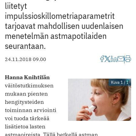
liitetyt
impulssioskillometriaparametrit
tarjoavat mahdollisen uudenlaisen
menetelmän astmapotilaiden
seurantaan.
24.11.2018 09.00
Hanna Knihtilän
Kuva 1 / 1
väitöstutkimuksen
mukaan pienten
hengitysteiden
toiminnan arviointi
voi tuoda tärkeää
lisätietoa lasten
astmaoireista. Tällä hetkellä astman