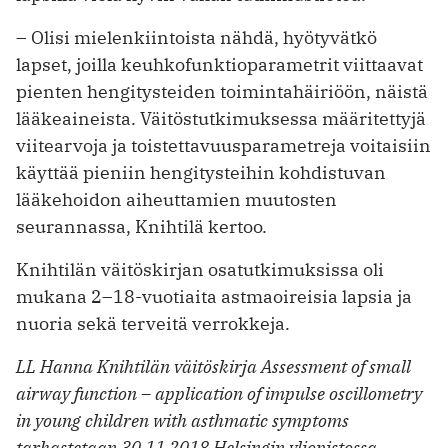
– Olisi mielenkiintoista nähdä, hyötyvätkö
lapset, joilla keuhkofunktioparametrit viittaavat
pienten hengitysteiden toimintahäiriöön, näistä
lääkeaineista. Väitöstutkimuksessa määritettyjä
viitearvoja ja toistettavuusparametreja voitaisiin
käyttää pieniin hengitysteihin kohdistuvan
lääkehoidon aiheuttamien muutosten
seurannassa, Knihtilä kertoo.
Knihtilän väitöskirjan osatutkimuksissa oli
mukana 2–18-vuotiaita astmaoireisia lapsia ja
nuoria sekä terveitä verrokkeja.
LL Hanna Knihtilän väitöskirja Assessment of small
airway function – application of impulse oscillometry
in young children with asthmatic symptoms
tarkastetaan 30.11.2018 Helsingin yliopistossa.