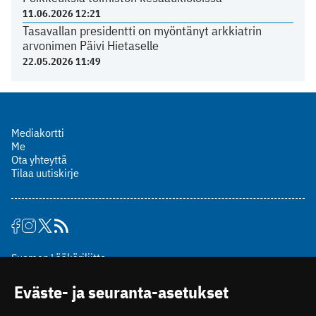
11.06.2026 12:21
Tasavallan presidentti on myöntänyt arkkiatrin
arvonimen Päivi Hietaselle
22.05.2026 11:49
Mediakortti
Me
Ota yhteyttä
Tilaa uutiskirje
Suomen Lääkäriliitto
Mäkelänkatu 2, PL 49
Eväste- ja seuranta-asetukset
00510 Helsinki
puh. (09) 393 091