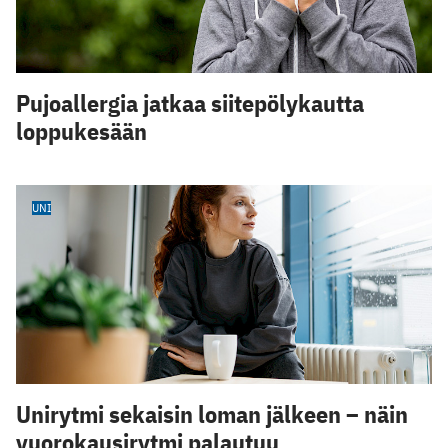
Pujoallergia jatkaa siitepölykautta
loppukesään
UNI
Unirytmi sekaisin loman jälkeen – näin
vuorokausirytmi palautuu