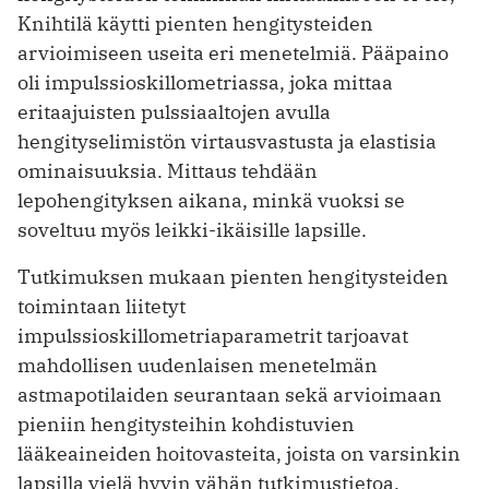
Knihtilä käytti pienten hengitysteiden
arvioimiseen useita eri menetelmiä. Pääpaino
oli impulssioskillometriassa, joka mittaa
eritaajuisten pulssiaaltojen avulla
hengityselimistön virtausvastusta ja elastisia
ominaisuuksia. Mittaus tehdään
lepohengityksen aikana, minkä vuoksi se
soveltuu myös leikki-ikäisille lapsille.
Tutkimuksen mukaan pienten hengitysteiden
toimintaan liitetyt
impulssioskillometriaparametrit tarjoavat
mahdollisen uudenlaisen menetelmän
astmapotilaiden seurantaan sekä arvioimaan
pieniin hengitysteihin kohdistuvien
lääkeaineiden hoitovasteita, joista on varsinkin
lapsilla vielä hyvin vähän tutkimustietoa.