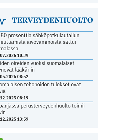
TERVEYDENHUOLTO
i 80 prosenttia sähköpotkulautailun
heuttamista aivovammoista sattui
malassa
.07.2026 10:39
iden oireiden vuoksi suomalaiset
nevät lääkäriin
.05.2026 08:52
omalaisen tehohoidon tulokset ovat
viä
.12.2025 08:19
panjassa perusterveydenhuolto toimii
vin
.12.2025 13:59