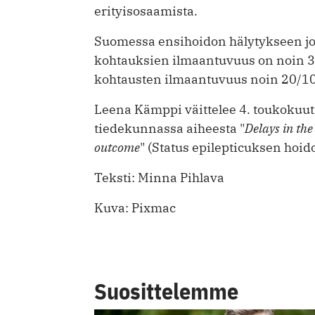
erityisosaamista.
Suomessa ensihoidon hälytykseen joh
kohtauksien ilmaantuvuus on noin 34
kohtausten ilmaantuvuus noin 20/1
Leena Kämppi väittelee 4. toukokuuta
tiedekunnassa aiheesta "
Delays in the
outcome
" (Status epilepticuksen hoid
Teksti: Minna Pihlava
Kuva: Pixmac
Suosittelemme