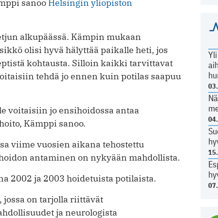
Kämppi sanoo
Helsingin yliopiston
oketjun alkupäässä. Kämpin mukaan
ikkö olisi hyvä hälyttää paikalle heti, jos
Yl
eptistä kohtausta. Silloin kaikki tarvittavat
ai
hu
oitaisiin tehdä jo ennen kuin potilas saapuu
03
Nä
me
lle voitaisiin jo ensihoidossa antaa
04
ehoito, Kämppi sanoo.
Su
hy
a viime vuosien aikana tehostettu
15
kehoidon antaminen on nykyään mahdollista.
Es
hy
na 2002 ja 2003 hoidetuista potilaista.
07
 jossa on tarjolla riittävät
dollisuudet ja neurologista