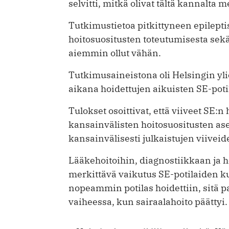
selvitti, mitkä olivat tältä kannalta 
Tutkimustietoa pitkittyneen epilepti
hoitosuositusten toteutumisesta se
aiemmin ollut vähän.
Tutkimusaineistona oli Helsingin yl
aikana hoidettujen aikuisten SE-potila
Tulokset osoittivat, että viiveet SE:n h
kansainvälisten hoitosuositusten ase
kansainvälisesti julkaistujen viiveid
Lääkehoitoihin, diagnostiikkaan ja hoi
merkittävä vaikutus SE-potilaiden k
nopeammin potilas hoidettiin, sitä 
vaiheessa, kun sairaalahoito päättyi.