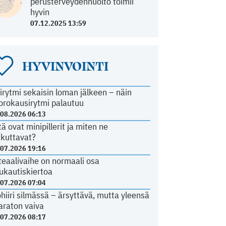
perusterveydenhuolto toimii
hyvin
07.12.2025 13:59
HYVINVOINTI
irytmi sekaisin loman jälkeen – näin
orokausirytmi palautuu
.08.2026 06:13
tä ovat minipillerit ja miten ne
ikuttavat?
.07.2026 19:16
teaalivaihe on normaali osa
ukautiskiertoa
.07.2026 07:04
ohiiri silmässä – ärsyttävä, mutta yleensä
araton vaiva
.07.2026 08:17