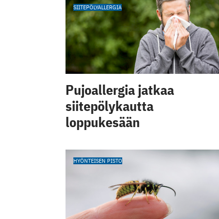
SIITEPÖLYALLERGIA
Pujoallergia jatkaa
siitepölykautta
loppukesään
HYÖNTEISEN PISTO