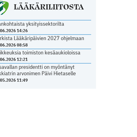
LÄÄKÄRILIITOSTA
ankohtaista yksityissektorilta
.06.2026 14:26
rkista Lääkäripäivien 2027 ohjelmaan
.06.2026 08:58
ikkeuksia toimiston kesäaukioloissa
.06.2026 12:21
savallan presidentti on myöntänyt
kkiatrin arvonimen Päivi Hietaselle
.05.2026 11:49