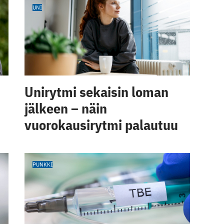
UNI
Unirytmi sekaisin loman
jälkeen – näin
vuorokausirytmi palautuu
PUNKKI