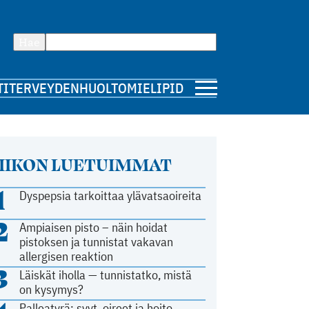
Hae
TI
TERVEYDENHUOLTO
MIELIPIDE
IIKON LUETUIMMAT
1
Dyspepsia tarkoittaa ylävatsaoireita
2
Ampiaisen pisto – näin hoidat
pistoksen ja tunnistat vakavan
allergisen reaktion
3
Läiskät iholla — tunnistatko, mistä
on kysymys?
Palleatyrä: syyt, oireet ja hoito