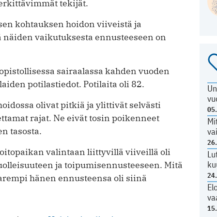
merkittävimmät tekijät.
sen kohtauksen hoidon viiveistä ja
kä näiden vaikutuksesta ennusteeseen on
iopistollisessa sairaalassa kahden vuoden
iden potilastiedot. Potilaita oli 82.
Un
vu
oidossa olivat pitkiä ja ylittivät selvästi
05
ttamat rajat. Ne eivät tosin poikenneet
Mi
en tasosta.
va
26
topaikan valintaan liittyvillä viiveillä oli
Lu
ku
uolleisuuteen ja toipumisennusteeseen. Mitä
24
parempi hänen ennusteensa oli siinä
El
va
15