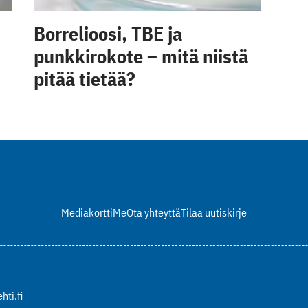
Borrelioosi, TBE ja
punkkirokote – mitä niistä
pitää tietää?
Mediakortti
Me
Ota yhteyttä
Tilaa uutiskirje
hti.fi