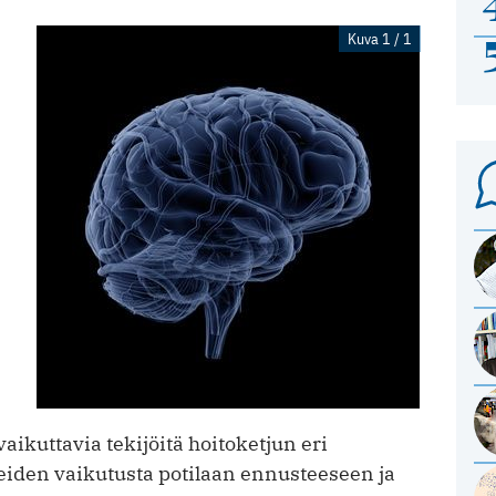
Kuva 1 / 1
 vaikuttavia tekijöitä hoitoketjun eri
iveiden vaikutusta potilaan ennusteeseen ja