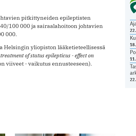
tavien pitkittyneiden epileptisten
Aj
0/100 000 ja sairaalahoitoon johtavien
22
00 000.
Ku
18
 Helsingin yliopiston lääketieteellisessä
Po
 treatment of status epilepticus - effect on
11
on viiveet - vaikutus ennusteeseen).
Ta
ar
22