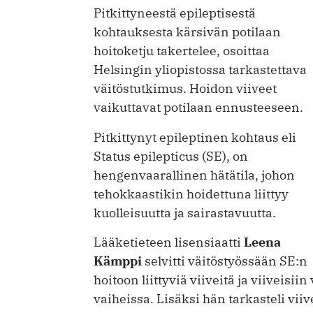
Pitkittyneestä epileptisestä
kohtauksesta kärsivän potilaan
hoitoketju takertelee, osoittaa
Helsingin yliopistossa tarkastettava
väitöstutkimus. Hoidon viiveet
vaikuttavat potilaan ennusteeseen.
Pitkittynyt epileptinen kohtaus eli
Status epilepticus (SE), on
hengenvaarallinen hätätila, johon
tehokkaastikin hoidettuna liittyy
kuolleisuutta ja sairastavuutta.
Lääketieteen lisensiaatti
Leena
Kämppi
selvitti väitöstyössään SE:n
hoitoon liittyviä viiveitä ja viiveisiin
vaiheissa. Lisäksi hän tarkasteli vi