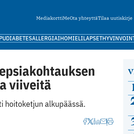
Mediakortti
Me
Ota yhteyttä
Tilaa uutiskirje
PU
DIABETES
ALLERGIA
IHO
MIELI
LAPSET
HYVINVOIN
ilepsiakohtauksen
V
a viiveitä
ti hoitoketjun alkupäässä.