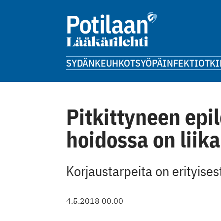
SYDÄN
KEUHKOT
SYÖPÄ
INFEKTIOT
KI
Pitkittyneen ep
hoidossa on liika
Korjaustarpeita on erityises
4.5.2018 00.00