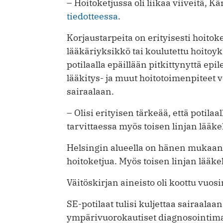
– Hoitoketjussa oli liikaa viiveitä, 
tiedotteessa
.
Korjaustarpeita on erityisesti hoit
lääkäriyksikkö tai koulutettu hoitoyks
potilaalla epäillään pitkittynyttä epil
lääkitys- ja muut hoitotoimenpiteet v
sairaalaan.
– Olisi erityisen tärkeää, että potilaa
tarvittaessa myös toisen linjan lääk
Helsingin alueella on hänen mukaans
hoitoketjua. Myös toisen linjan lää
Väitöskirjan aineisto oli koottu vuosi
SE-potilaat tulisi kuljettaa sairaalaan,
ympärivuorokautiset diagnosointimah