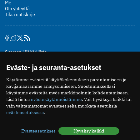
Me
Ota yhteyttä
Tilaa uutiskirje
Suomen Lääkäriliitto
Mäkelänkatu 2, PL 49
Eväste- ja seuranta-asetukset
00510 Helsinki
puh. (09) 393 091
Käytämme evästeitä käyttökokemuksen parantamiseen ja
toimitus@potilaanlaakarilehti.fi
kävijämäärämme analysoimiseen. Suostumuksellasi
käytämme evästeitä myös markkinoinnin kohdentamiseen.
ISSN 2323-9476
Lisää tietoa
evästekäytännöistämme
. Voit hyväksyä kaikki tai
vain välttämättömät evästeet sekä muokata asetuksia
evästeasetuksissa
.
Evästeasetukset
Hyväksy kaikki