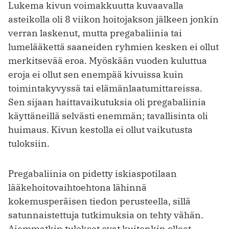
Lukema kivun voimakkuutta kuvaavalla
asteikolla oli 8 viikon hoitojakson jälkeen jonkin
verran laskenut, mutta pregabaliinia tai
lumelääkettä saaneiden ryhmien kesken ei ollut
merkitsevää eroa. Myöskään vuoden kuluttua
eroja ei ollut sen enempää kivuissa kuin
toimintakyvyssä tai elämänlaatumittareissa.
Sen sijaan haittavaikutuksia oli pregabaliinia
käyttäneillä selvästi enemmän; tavallisinta oli
huimaus. Kivun kestolla ei ollut vaikutusta
tuloksiin.
Pregabaliinia on pidetty iskiaspotilaan
lääkehoitovaihtoehtona lähinnä
kokemusperäisen tiedon perusteella, sillä
satunnaistettuja tutkimuksia on tehty vähän.
Aiemmatkin tulokset ovat kuitenkin olleet