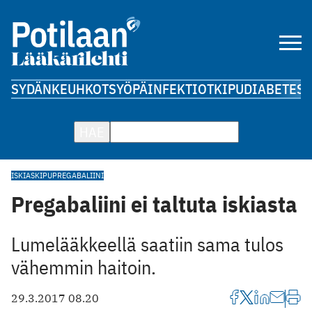
SYDÄN
KEUHKOT
SYÖPÄ
INFEKTIOT
KIPU
DIABETES
A
HAE
ISKIASKIPU
PREGABALIINI
Pregabaliini ei taltuta iskiasta
Lumelääkkeellä saatiin sama tulos
vähemmin haitoin.
29.3.2017 08.20