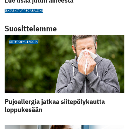
Lue lisää jutun aiheesta
ISKIASKIPU
PREGABALIINI
Suosittelemme
SIITEPÖLYALLERGIA
Pujoallergia jatkaa siitepölykautta
loppukesään